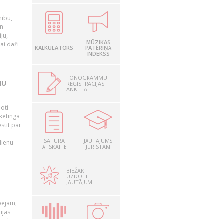
nību,
un
ju,
MŪZIKAS
ai daži
KALKULATORS
PATĒRIŅA
INDEKSS
FONOGRAMMU
MU
REĢISTRĀCIJAS
ANKETA
oti
ketinga
stīt par
SATURA
JAUTĀJUMS
dienu
ATSKAITE
JURISTAM
BIEŽĀK
UZDOTIE
JAUTĀJUMI
pējām,
ijas