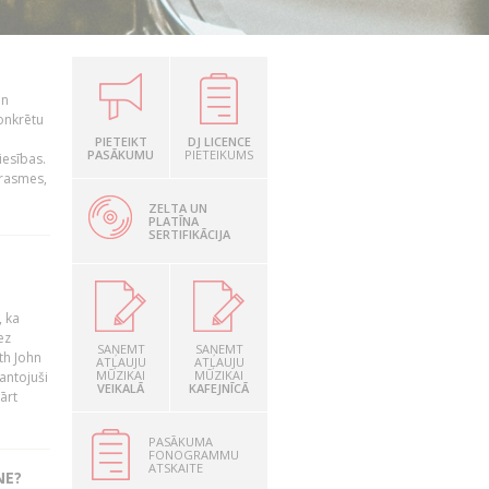
un
konkrētu
PIETEIKT
DJ LICENCE
PASĀKUMU
PIETEIKUMS
iesības.
prasmes,
ZELTA UN
PLATĪNA
SERTIFIKĀCIJA
, ka
ez
SAŅEMT
SAŅEMT
th John
ATĻAUJU
ATĻAUJU
MŪZIKAI
MŪZIKAI
mantojuši
VEIKALĀ
KAFEJNĪCĀ
ārt
PASĀKUMA
FONOGRAMMU
ATSKAITE
NE?