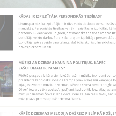
KĀDAS IR IZPILDĪTĀJA PERSONISKĀS TIESĪBAS?
Likums paredz, ka izpildītājiem ir divu veidu tiesības: personiskās 
mantiskās. Personiskās tiesības vairāk ir saistītas ar izpildītāju kā 
personību – viņa vārdu un godu, bet mantiskās tiesības attiecas uz
izpildītāja veikto darbu. Šoreiz skaidrojam izpildītāja personiskās t
Izpildītāja spējas veido viņa talants, dažādās skolās pilnveidotas 
dzīves pieredze un citi...
MŪZIĶI AR DZIESMU KAUNINA POLITIĶUS. KĀPĒC
SAŠUTUMAM IR PAMATS?
Pēdējā pusgada laikā arvien biežāk lasāmi mūziķu iebildumi par to
prezidenta kandidāts Donalds Tramps priekšvēlēšanu kampaņā b
atļaujas izmanto mūziķu dziesmas. Džona Olivera šova "Tonight wi
Oliver" ietvaros tika apskatīti gadījumi, kad politiķi bez atļaujas iz
mūziķu dziesmas. Šovā ir laba deva ironijas, gan reālu faktu, savuk
mūziķi savu protestu pauž dziesmā "Don't...
KĀPĒC DZIESMAS MELODIJA DAŽREIZ PIELĪP KĀ KOŠĻE