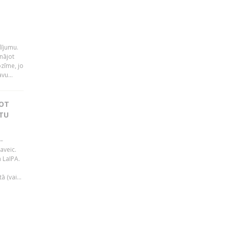
i
dījumu.
nājot
ozīme, jo
vu...
JOT
TU
–
aveic.
 LaIPA.
 (vai...