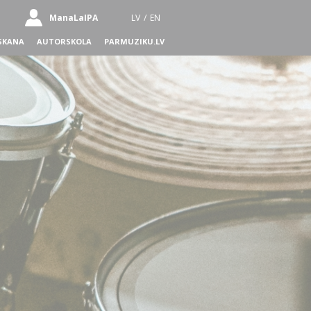
ManaLaIPA
LV
/
EN
SKANA
AUTORSKOLA
PARMUZIKU.LV