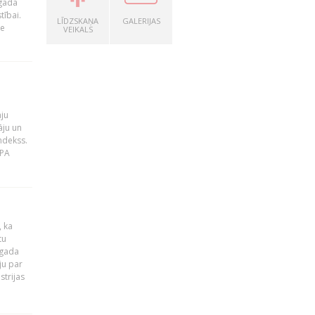
 gada
tībai.
LĪDZSKAŅA
GALERIJAS
le
VEIKALS
āju
āju un
ndekss.
MPA
, ka
tu
 gada
ju par
strijas