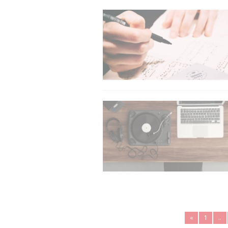
«
1
..