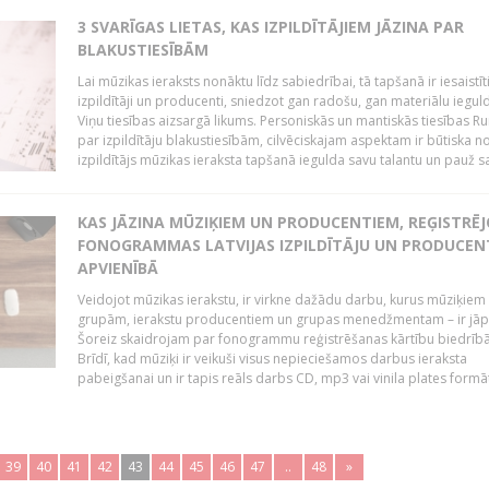
3 SVARĪGAS LIETAS, KAS IZPILDĪTĀJIEM JĀZINA PAR
BLAKUSTIESĪBĀM
Lai mūzikas ieraksts nonāktu līdz sabiedrībai, tā tapšanā ir iesaistīt
izpildītāji un producenti, sniedzot gan radošu, gan materiālu iegul
Viņu tiesības aizsargā likums. Personiskās un mantiskās tiesības Ru
par izpildītāju blakustiesībām, cilvēciskajam aspektam ir būtiska n
izpildītājs mūzikas ieraksta tapšanā iegulda savu talantu un pauž sa
KAS JĀZINA MŪZIĶIEM UN PRODUCENTIEM, REĢISTRĒ
FONOGRAMMAS LATVIJAS IZPILDĪTĀJU UN PRODUCEN
APVIENĪBĀ
Veidojot mūzikas ierakstu, ir virkne dažādu darbu, kurus mūziķiem 
grupām, ierakstu producentiem un grupas menedžmentam – ir jāp
Šoreiz skaidrojam par fonogrammu reģistrēšanas kārtību biedrībā
Brīdī, kad mūziķi ir veikuši visus nepieciešamos darbus ieraksta
pabeigšanai un ir tapis reāls darbs CD, mp3 vai vinila plates formātā
39
40
41
42
43
44
45
46
47
..
48
»