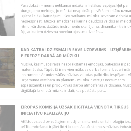
Paradoksāli – mums netīkamai mūzikai ir lielākas iespējas kļūt par
dungojamo meldiņu, jo mēs tai neapzināti pievēršam lielāku uzma
izjūtot lielāku kairinājumu. Sev patīkamu mūziku uztveram dabiski 
nepiespriesti. Mūzika smadzenes kairina daudzos veidos ar melodi
ritmu, vārdiem, dažādu instrumentu skanējumu, dinamiku – tie ir tik
āķi, ar kuriem dziesma noenkurojas smadzenēs....
KAD KATRAI DZIESMAI IR SAVS UZDEVUMS - UZŅĒMU
PIEREDZE DARBĀ AR MŪZIKU
Mūzika, kas mūsos raisa neaprakstāmas emocijas, patiesībā ir pat ļ
matemātiska. Tāpēc tā ir ne vien mākslas darba forma, bet arī mār
instruments.Ar universālās mūzikas valodas palīdzību iespējams vē
uzņēmuma vērtībām un plāniem - mūzika ir vērtīgs instruments
atpazīstamības un produktīvas darba atmosfēras veidošanā. Mūs
digitālajā laikmetā mūzika ir dati, kas pastāsta par...
EIROPAS KOMISIJA UZSĀK DIGITĀLĀ VIENOTĀ TIRGUS
INICIATĪVU REALIZĀCIJU
Attīstoties audiovizuālajiem medijiem, interneta un tehnoloģiju ies
arī likumdošanai ir jāiet līdzi laikam! Aktuāls temats mūzikas industr