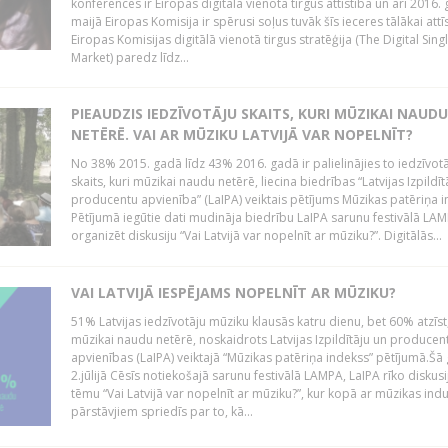
konferencēs ir Eiropas digitālā vienotā tirgus attīstība un arī 2016.
maijā Eiropas Komisija ir spērusi soļus tuvāk šīs ieceres tālākai attīs
Eiropas Komisijas digitālā vienotā tirgus stratēģija (The Digital Sing
Market) paredz līdz...
PIEAUDZIS IEDZĪVOTĀJU SKAITS, KURI MŪZIKAI NAUDU
NETĒRĒ. VAI AR MŪZIKU LATVIJĀ VAR NOPELNĪT?
No 38% 2015. gadā līdz 43% 2016. gadā ir palielinājies to iedzīvot
skaits, kuri mūzikai naudu netērē, liecina biedrības “Latvijas Izpildīt
producentu apvienība” (LaIPA) veiktais pētījums Mūzikas patēriņa i
Pētījumā iegūtie dati mudināja biedrību LaIPA sarunu festivālā LA
organizēt diskusiju “Vai Latvijā var nopelnīt ar mūziku?”. Digitālās...
VAI LATVIJĀ IESPĒJAMS NOPELNĪT AR MŪZIKU?
51% Latvijas iedzīvotāju mūziku klausās katru dienu, bet 60% atzīst
mūzikai naudu netērē, noskaidrots Latvijas Izpildītāju un producen
apvienības (LaIPA) veiktajā “Mūzikas patēriņa indekss” pētījumā.Šā
2.jūlijā Cēsīs notiekošajā sarunu festivālā LAMPA, LaIPA rīko diskusi
tēmu “Vai Latvijā var nopelnīt ar mūziku?”, kur kopā ar mūzikas indu
pārstāvjiem spriedīs par to, kā...