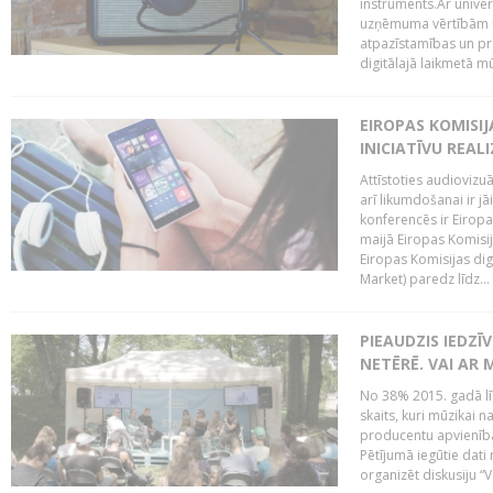
instruments.Ar univer
uzņēmuma vērtībām un
atpazīstamības un p
digitālajā laikmetā mū
EIROPAS KOMISIJ
INICIATĪVU REALI
Attīstoties audiovizu
arī likumdošanai ir jā
konferencēs ir Eiropas
maijā Eiropas Komisija
Eiropas Komisijas digi
Market) paredz līdz...
PIEAUDZIS IEDZĪ
NETĒRĒ. VAI AR 
No 38% 2015. gadā līd
skaits, kuri mūzikai n
producentu apvienība”
Pētījumā iegūtie dati
organizēt diskusiju “Va