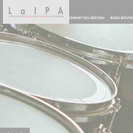
IZMANTOJU MŪZIKU
RADU MŪZIK