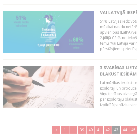
VAI LATVIJĀ IES
51% Latvijas iedzīvot
mūzikai naudu netērē,
apvienības (LaIPA) ve
2.jūlijā Cēsīs notieko
tēmu “Vai Latvijā var 
pārstāvjiem spriedīs p
3 SVARĪGAS LIETA
BLAKUSTIESĪBĀM
Lai mūzikas ieraksts n
izpildītāji un produc
Viņu tiesības aizsarg
par izpildītāju blaku
izpildītājs mūzikas ie
«
1
..
39
40
41
42
43
44
45