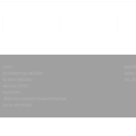
LAIPA
BIEDRĪ
ES IZMANTOJU MŪZIKU
MISAS 
ES RADU MŪZIKU
TEL. 6
AKTUALITĀTES
KONTAKTI
SĪKDATŅU IZMANTOŠANAS POLITIKA
DATU APSTRĀDE