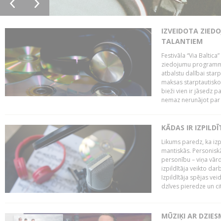
IZVEIDOTA ZIED
TALANTIEM
Festivāla “Via Baltica”
ziedojumu programmu 
atbalstu dalībai sta
maksas starptautisko
bieži vien ir jāsedz 
nemaz nerunājot par 
KĀDAS IR IZPILD
Likums paredz, ka izpi
mantiskās. Personiskās
personību – viņa vārd
izpildītāja veikto dar
Izpildītāja spējas ve
dzīves pieredze un citi
MŪZIĶI AR DZIES