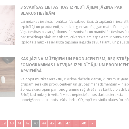
3 SVARĪGAS LIETAS, KAS IZPILDĪTĀJIEM JĀZINA PAR
BLAKUSTIESĪBĀM
Lai mūzikas ieraksts nonāktu līdz sabiedrībai, tā tapšanā ir iesaistīt
izpildītāji un producenti, sniedzot gan radošu, gan materiālu iegul
Viņu tiesības aizsargā likums. Personiskās un mantiskās tiesības Ru
par izpildītāju blakustiesībām, cilvēciskajam aspektam ir būtiska n
izpildītājs mūzikas ieraksta tapšanā iegulda savu talantu un pauž sa
KAS JĀZINA MŪZIĶIEM UN PRODUCENTIEM, REĢISTRĒ
FONOGRAMMAS LATVIJAS IZPILDĪTĀJU UN PRODUCEN
APVIENĪBĀ
Veidojot mūzikas ierakstu, ir virkne dažādu darbu, kurus mūziķiem 
grupām, ierakstu producentiem un grupas menedžmentam – ir jāp
Šoreiz skaidrojam par fonogrammu reģistrēšanas kārtību biedrībā
Brīdī, kad mūziķi ir veikuši visus nepieciešamos darbus ieraksta
pabeigšanai un ir tapis reāls darbs CD, mp3 vai vinila plates formātā
39
40
41
42
43
44
45
46
47
..
48
»