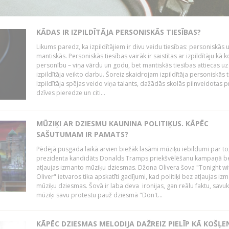
KĀDAS IR IZPILDĪTĀJA PERSONISKĀS TIESĪBAS?
Likums paredz, ka izpildītājiem ir divu veidu tiesības: personiskās 
mantiskās. Personiskās tiesības vairāk ir saistītas ar izpildītāju kā 
personību – viņa vārdu un godu, bet mantiskās tiesības attiecas uz
izpildītāja veikto darbu. Šoreiz skaidrojam izpildītāja personiskās t
Izpildītāja spējas veido viņa talants, dažādās skolās pilnveidotas 
dzīves pieredze un citi...
MŪZIĶI AR DZIESMU KAUNINA POLITIĶUS. KĀPĒC
SAŠUTUMAM IR PAMATS?
Pēdējā pusgada laikā arvien biežāk lasāmi mūziķu iebildumi par to
prezidenta kandidāts Donalds Tramps priekšvēlēšanu kampaņā b
atļaujas izmanto mūziķu dziesmas. Džona Olivera šova "Tonight wi
Oliver" ietvaros tika apskatīti gadījumi, kad politiķi bez atļaujas iz
mūziķu dziesmas. Šovā ir laba deva ironijas, gan reālu faktu, savuk
mūziķi savu protestu pauž dziesmā "Don't...
KĀPĒC DZIESMAS MELODIJA DAŽREIZ PIELĪP KĀ KOŠĻE