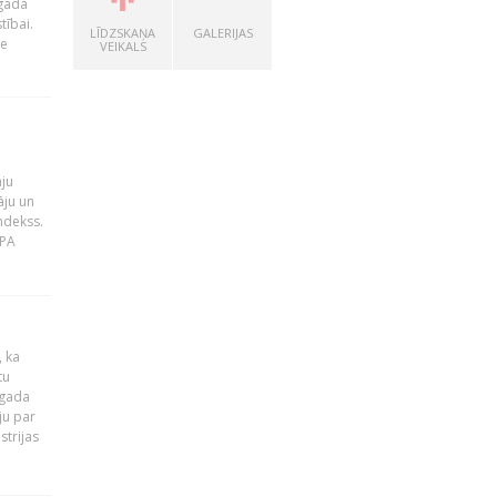
 gada
tībai.
LĪDZSKAŅA
GALERIJAS
le
VEIKALS
āju
āju un
ndekss.
MPA
, ka
tu
 gada
ju par
strijas