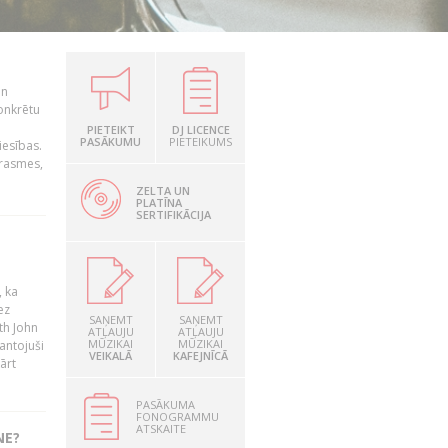
un
konkrētu
PIETEIKT
DJ LICENCE
PASĀKUMU
PIETEIKUMS
iesības.
prasmes,
ZELTA UN
PLATĪNA
SERTIFIKĀCIJA
, ka
ez
SAŅEMT
SAŅEMT
th John
ATĻAUJU
ATĻAUJU
MŪZIKAI
MŪZIKAI
mantojuši
VEIKALĀ
KAFEJNĪCĀ
ārt
PASĀKUMA
FONOGRAMMU
ATSKAITE
NE?