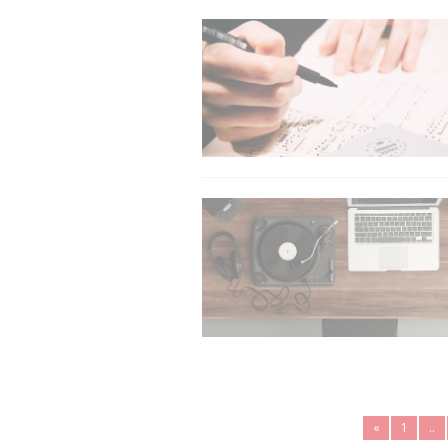
«
1
..