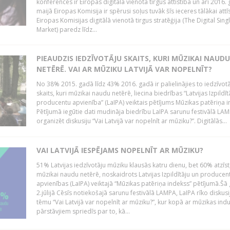
konferencēs ir Eiropas digitālā vienotā tirgus attīstība un arī 2016.
maijā Eiropas Komisija ir spērusi soļus tuvāk šīs ieceres tālākai attīs
Eiropas Komisijas digitālā vienotā tirgus stratēģija (The Digital Sing
Market) paredz līdz...
PIEAUDZIS IEDZĪVOTĀJU SKAITS, KURI MŪZIKAI NAUDU
NETĒRĒ. VAI AR MŪZIKU LATVIJĀ VAR NOPELNĪT?
No 38% 2015. gadā līdz 43% 2016. gadā ir palielinājies to iedzīvot
skaits, kuri mūzikai naudu netērē, liecina biedrības “Latvijas Izpildīt
producentu apvienība” (LaIPA) veiktais pētījums Mūzikas patēriņa i
Pētījumā iegūtie dati mudināja biedrību LaIPA sarunu festivālā LA
organizēt diskusiju “Vai Latvijā var nopelnīt ar mūziku?”. Digitālās...
VAI LATVIJĀ IESPĒJAMS NOPELNĪT AR MŪZIKU?
51% Latvijas iedzīvotāju mūziku klausās katru dienu, bet 60% atzīst
mūzikai naudu netērē, noskaidrots Latvijas Izpildītāju un producen
apvienības (LaIPA) veiktajā “Mūzikas patēriņa indekss” pētījumā.Šā
2.jūlijā Cēsīs notiekošajā sarunu festivālā LAMPA, LaIPA rīko diskusi
tēmu “Vai Latvijā var nopelnīt ar mūziku?”, kur kopā ar mūzikas indu
pārstāvjiem spriedīs par to, kā...