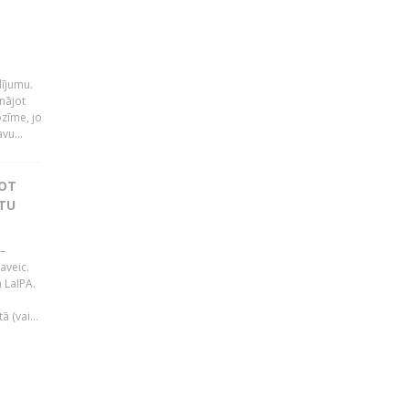
i
dījumu.
nājot
ozīme, jo
vu...
JOT
TU
–
aveic.
 LaIPA.
 (vai...