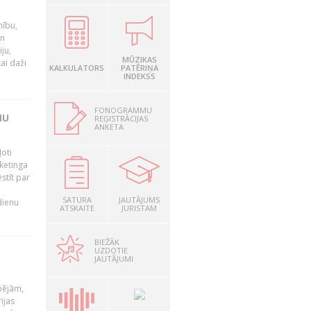
nību,
un
ju,
MŪZIKAS
ai daži
KALKULATORS
PATĒRIŅA
INDEKSS
FONOGRAMMU
MU
REĢISTRĀCIJAS
ANKETA
oti
ketinga
stīt par
SATURA
JAUTĀJUMS
dienu
ATSKAITE
JURISTAM
BIEŽĀK
UZDOTIE
JAUTĀJUMI
pējām,
ijas