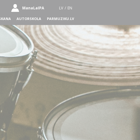
ManaLaIPA
LV
/
EN
SKANA
AUTORSKOLA
PARMUZIKU.LV