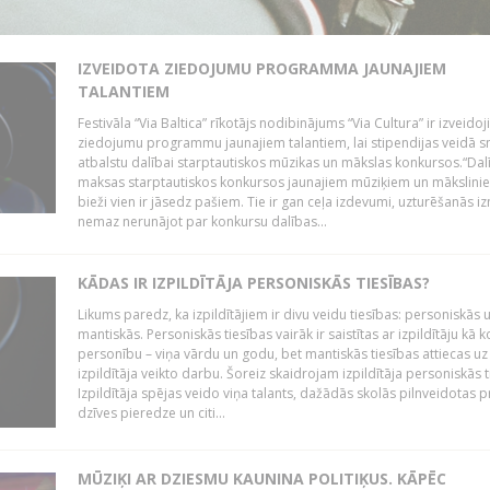
IZVEIDOTA ZIEDOJUMU PROGRAMMA JAUNAJIEM
TALANTIEM
Festivāla “Via Baltica” rīkotājs nodibinājums “Via Cultura” ir izveidoj
ziedojumu programmu jaunajiem talantiem, lai stipendijas veidā s
atbalstu dalībai starptautiskos mūzikas un mākslas konkursos.“Dal
maksas starptautiskos konkursos jaunajiem mūziķiem un mākslini
bieži vien ir jāsedz pašiem. Tie ir gan ceļa izdevumi, uzturēšanās i
nemaz nerunājot par konkursu dalības...
KĀDAS IR IZPILDĪTĀJA PERSONISKĀS TIESĪBAS?
Likums paredz, ka izpildītājiem ir divu veidu tiesības: personiskās 
mantiskās. Personiskās tiesības vairāk ir saistītas ar izpildītāju kā 
personību – viņa vārdu un godu, bet mantiskās tiesības attiecas uz
izpildītāja veikto darbu. Šoreiz skaidrojam izpildītāja personiskās t
Izpildītāja spējas veido viņa talants, dažādās skolās pilnveidotas 
dzīves pieredze un citi...
MŪZIĶI AR DZIESMU KAUNINA POLITIĶUS. KĀPĒC