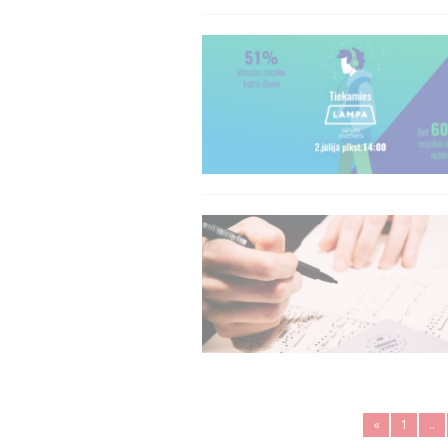
«
1
..