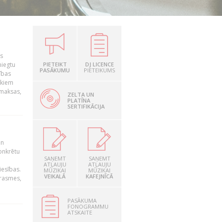
is
niegtu
PIETEIKT
DJ LICENCE
PASĀKUMU
PIETEIKUMS
ības
ekiem
zmaksas,
ZELTA UN
PLATĪNA
SERTIFIKĀCIJA
un
konkrētu
SAŅEMT
SAŅEMT
ATĻAUJU
ATĻAUJU
iesības.
MŪZIKAI
MŪZIKAI
VEIKALĀ
KAFEJNĪCĀ
prasmes,
PASĀKUMA
FONOGRAMMU
ATSKAITE