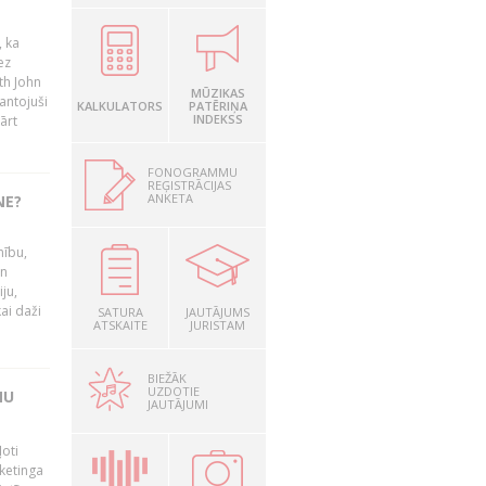
, ka
ez
th John
MŪZIKAS
mantojuši
KALKULATORS
PATĒRIŅA
INDEKSS
ārt
FONOGRAMMU
REĢISTRĀCIJAS
ANKETA
NE?
nību,
un
ju,
ai daži
SATURA
JAUTĀJUMS
ATSKAITE
JURISTAM
BIEŽĀK
UZDOTIE
MU
JAUTĀJUMI
oti
ketinga