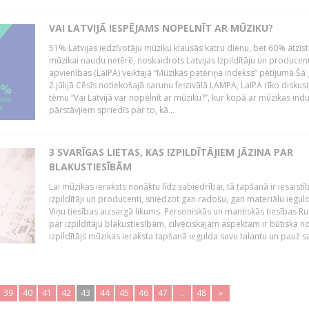
VAI LATVIJĀ IESPĒJAMS NOPELNĪT AR MŪZIKU?
51% Latvijas iedzīvotāju mūziku klausās katru dienu, bet 60% atzīst
mūzikai naudu netērē, noskaidrots Latvijas Izpildītāju un producen
apvienības (LaIPA) veiktajā “Mūzikas patēriņa indekss” pētījumā.Šā
2.jūlijā Cēsīs notiekošajā sarunu festivālā LAMPA, LaIPA rīko diskusi
tēmu “Vai Latvijā var nopelnīt ar mūziku?”, kur kopā ar mūzikas indu
pārstāvjiem spriedīs par to, kā...
3 SVARĪGAS LIETAS, KAS IZPILDĪTĀJIEM JĀZINA PAR
BLAKUSTIESĪBĀM
Lai mūzikas ieraksts nonāktu līdz sabiedrībai, tā tapšanā ir iesaistīt
izpildītāji un producenti, sniedzot gan radošu, gan materiālu iegul
Viņu tiesības aizsargā likums. Personiskās un mantiskās tiesības Ru
par izpildītāju blakustiesībām, cilvēciskajam aspektam ir būtiska n
izpildītājs mūzikas ieraksta tapšanā iegulda savu talantu un pauž sa
39
40
41
42
43
44
45
46
47
..
48
»