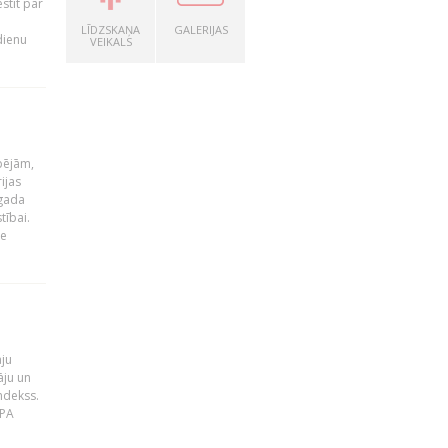
stīt par
LĪDZSKAŅA
GALERIJAS
dienu
VEIKALS
pējām,
ijas
 gada
tībai.
le
āju
āju un
ndekss.
MPA