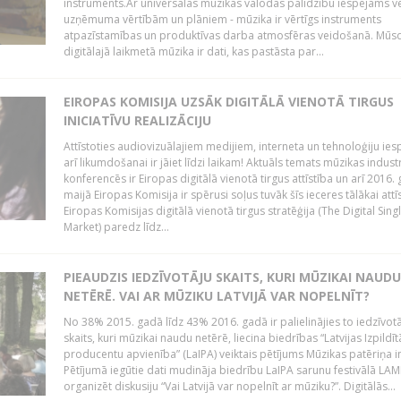
instruments.Ar universālās mūzikas valodas palīdzību iespējams vē
uzņēmuma vērtībām un plāniem - mūzika ir vērtīgs instruments
atpazīstamības un produktīvas darba atmosfēras veidošanā. Mūs
digitālajā laikmetā mūzika ir dati, kas pastāsta par...
EIROPAS KOMISIJA UZSĀK DIGITĀLĀ VIENOTĀ TIRGUS
INICIATĪVU REALIZĀCIJU
Attīstoties audiovizuālajiem medijiem, interneta un tehnoloģiju ies
arī likumdošanai ir jāiet līdzi laikam! Aktuāls temats mūzikas industr
konferencēs ir Eiropas digitālā vienotā tirgus attīstība un arī 2016.
maijā Eiropas Komisija ir spērusi soļus tuvāk šīs ieceres tālākai attīs
Eiropas Komisijas digitālā vienotā tirgus stratēģija (The Digital Sing
Market) paredz līdz...
PIEAUDZIS IEDZĪVOTĀJU SKAITS, KURI MŪZIKAI NAUDU
NETĒRĒ. VAI AR MŪZIKU LATVIJĀ VAR NOPELNĪT?
No 38% 2015. gadā līdz 43% 2016. gadā ir palielinājies to iedzīvot
skaits, kuri mūzikai naudu netērē, liecina biedrības “Latvijas Izpildīt
producentu apvienība” (LaIPA) veiktais pētījums Mūzikas patēriņa i
Pētījumā iegūtie dati mudināja biedrību LaIPA sarunu festivālā LA
organizēt diskusiju “Vai Latvijā var nopelnīt ar mūziku?”. Digitālās...