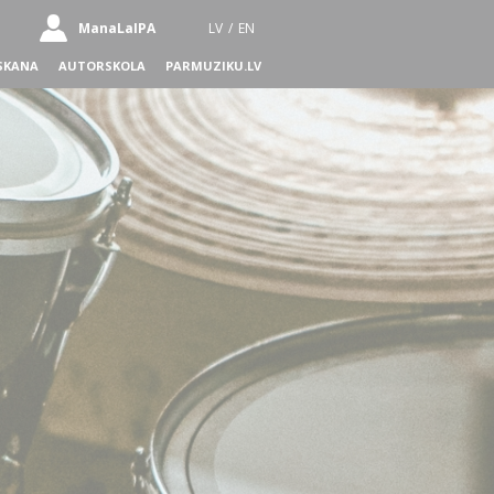
ManaLaIPA
LV
/
EN
SKANA
AUTORSKOLA
PARMUZIKU.LV