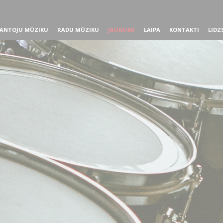
ANTOJU MŪZIKU
RADU MŪZIKU
JAUNUMI
LAIPA
KONTAKTI
LIDZ