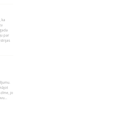
, ka
tu
 gada
ju par
strijas
i
dījumu.
nājot
ozīme, jo
vu...