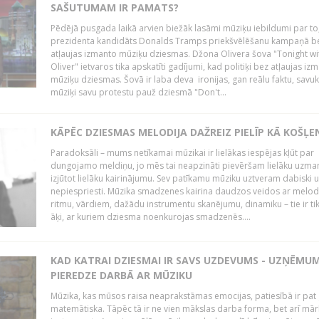
SAŠUTUMAM IR PAMATS?
Pēdējā pusgada laikā arvien biežāk lasāmi mūziķu iebildumi par to
prezidenta kandidāts Donalds Tramps priekšvēlēšanu kampaņā b
atļaujas izmanto mūziķu dziesmas. Džona Olivera šova "Tonight wi
Oliver" ietvaros tika apskatīti gadījumi, kad politiķi bez atļaujas iz
mūziķu dziesmas. Šovā ir laba deva ironijas, gan reālu faktu, savuk
mūziķi savu protestu pauž dziesmā "Don't...
KĀPĒC DZIESMAS MELODIJA DAŽREIZ PIELĪP KĀ KOŠĻE
Paradoksāli – mums netīkamai mūzikai ir lielākas iespējas kļūt par
dungojamo meldiņu, jo mēs tai neapzināti pievēršam lielāku uzma
izjūtot lielāku kairinājumu. Sev patīkamu mūziku uztveram dabiski 
nepiespriesti. Mūzika smadzenes kairina daudzos veidos ar melodi
ritmu, vārdiem, dažādu instrumentu skanējumu, dinamiku – tie ir tik
āķi, ar kuriem dziesma noenkurojas smadzenēs....
KAD KATRAI DZIESMAI IR SAVS UZDEVUMS - UZŅĒMU
PIEREDZE DARBĀ AR MŪZIKU
Mūzika, kas mūsos raisa neaprakstāmas emocijas, patiesībā ir pat ļ
matemātiska. Tāpēc tā ir ne vien mākslas darba forma, bet arī mār