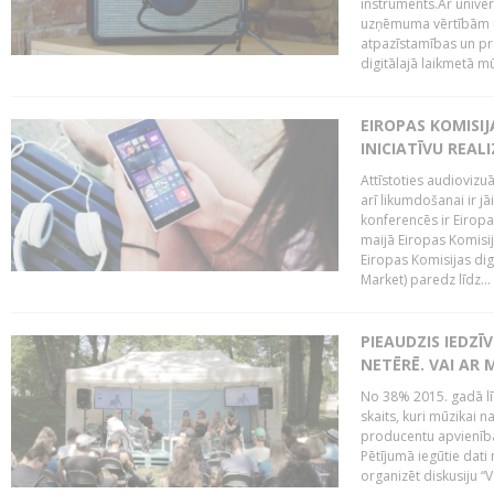
instruments.Ar univer
uzņēmuma vērtībām un
atpazīstamības un p
digitālajā laikmetā mū
EIROPAS KOMISIJ
INICIATĪVU REALI
Attīstoties audiovizu
arī likumdošanai ir jā
konferencēs ir Eiropas
maijā Eiropas Komisija
Eiropas Komisijas digi
Market) paredz līdz...
PIEAUDZIS IEDZĪ
NETĒRĒ. VAI AR 
No 38% 2015. gadā līd
skaits, kuri mūzikai n
producentu apvienība”
Pētījumā iegūtie dati
organizēt diskusiju “Va