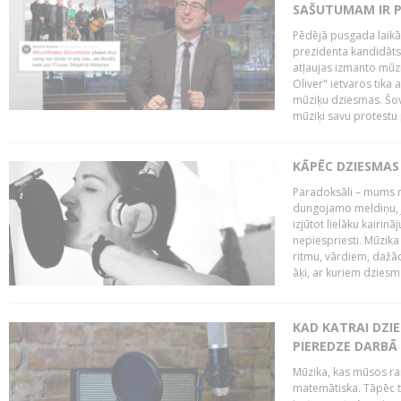
SAŠUTUMAM IR 
Pēdējā pusgada laikā 
prezidenta kandidāt
atļaujas izmanto mūz
Oliver" ietvaros tika 
mūziķu dziesmas. Šovā
mūziķi savu protestu 
KĀPĒC DZIESMAS 
Paradoksāli – mums ne
dungojamo meldiņu, j
izjūtot lielāku kairi
nepiespriesti. Mūzik
ritmu, vārdiem, dažād
āķi, ar kuriem dzies
KAD KATRAI DZI
PIEREDZE DARBĀ
Mūzika, kas mūsos rai
matemātiska. Tāpēc t