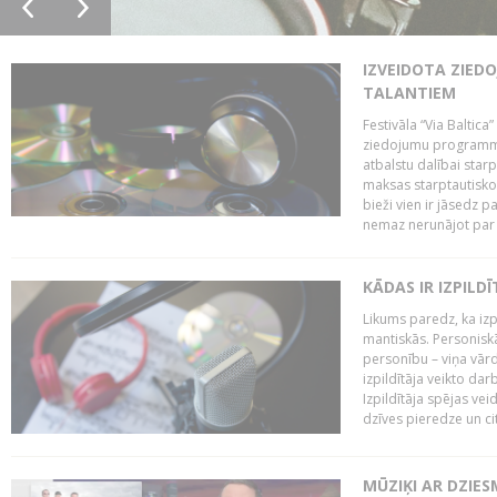
IZVEIDOTA ZIED
TALANTIEM
Festivāla “Via Baltica”
ziedojumu programmu 
atbalstu dalībai sta
maksas starptautisko
bieži vien ir jāsedz 
nemaz nerunājot par 
KĀDAS IR IZPILD
Likums paredz, ka izpi
mantiskās. Personiskās
personību – viņa vārd
izpildītāja veikto dar
Izpildītāja spējas ve
dzīves pieredze un citi
MŪZIĶI AR DZIES