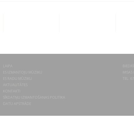
LAIPA
BIEDRĪ
ES IZMANTOJU MŪZIKU
MISAS 
ES RADU MŪZIKU
TEL. 6
AKTUALITĀTES
KONTAKTI
SĪKDATŅU IZMANTOŠANAS POLITIKA
DATU APSTRĀDE