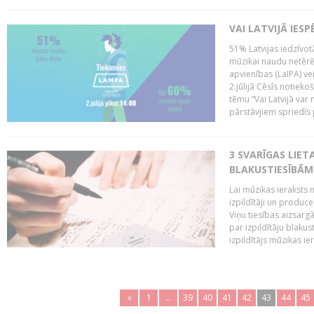
VAI LATVIJĀ IES
51% Latvijas iedzīvot
mūzikai naudu netērē,
apvienības (LaIPA) ve
2.jūlijā Cēsīs notieko
tēmu “Vai Latvijā var 
pārstāvjiem spriedīs p
3 SVARĪGAS LIETA
BLAKUSTIESĪBĀM
Lai mūzikas ieraksts n
izpildītāji un produc
Viņu tiesības aizsarg
par izpildītāju blaku
izpildītājs mūzikas ie
«
1
..
39
40
41
42
43
44
45