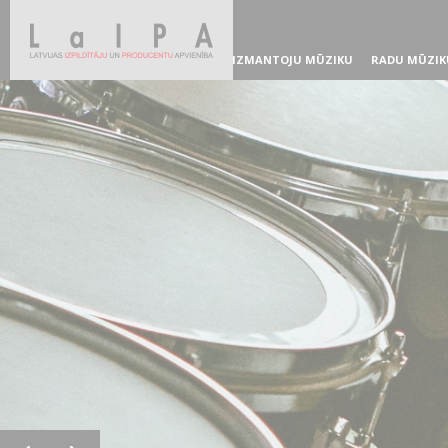
IZMANTOJU MŪZIKU
RADU MŪZIK