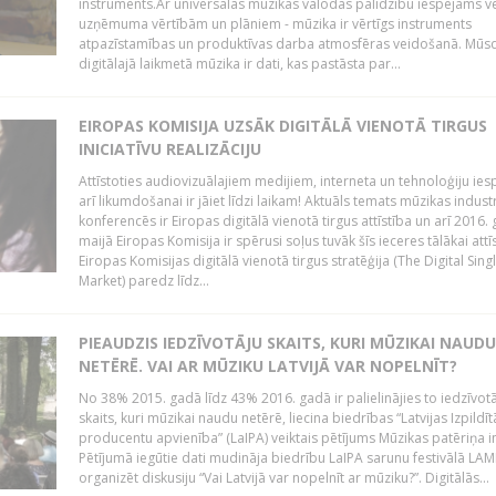
instruments.Ar universālās mūzikas valodas palīdzību iespējams vē
uzņēmuma vērtībām un plāniem - mūzika ir vērtīgs instruments
atpazīstamības un produktīvas darba atmosfēras veidošanā. Mūs
digitālajā laikmetā mūzika ir dati, kas pastāsta par...
EIROPAS KOMISIJA UZSĀK DIGITĀLĀ VIENOTĀ TIRGUS
INICIATĪVU REALIZĀCIJU
Attīstoties audiovizuālajiem medijiem, interneta un tehnoloģiju ies
arī likumdošanai ir jāiet līdzi laikam! Aktuāls temats mūzikas industr
konferencēs ir Eiropas digitālā vienotā tirgus attīstība un arī 2016.
maijā Eiropas Komisija ir spērusi soļus tuvāk šīs ieceres tālākai attīs
Eiropas Komisijas digitālā vienotā tirgus stratēģija (The Digital Sing
Market) paredz līdz...
PIEAUDZIS IEDZĪVOTĀJU SKAITS, KURI MŪZIKAI NAUDU
NETĒRĒ. VAI AR MŪZIKU LATVIJĀ VAR NOPELNĪT?
No 38% 2015. gadā līdz 43% 2016. gadā ir palielinājies to iedzīvot
skaits, kuri mūzikai naudu netērē, liecina biedrības “Latvijas Izpildīt
producentu apvienība” (LaIPA) veiktais pētījums Mūzikas patēriņa i
Pētījumā iegūtie dati mudināja biedrību LaIPA sarunu festivālā LA
organizēt diskusiju “Vai Latvijā var nopelnīt ar mūziku?”. Digitālās...