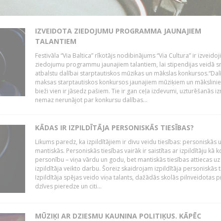
IZVEIDOTA ZIEDOJUMU PROGRAMMA JAUNAJIEM
TALANTIEM
Festivāla “Via Baltica” rīkotājs nodibinājums “Via Cultura” ir izveidoj
ziedojumu programmu jaunajiem talantiem, lai stipendijas veidā s
atbalstu dalībai starptautiskos mūzikas un mākslas konkursos.“Dal
maksas starptautiskos konkursos jaunajiem mūziķiem un mākslini
bieži vien ir jāsedz pašiem. Tie ir gan ceļa izdevumi, uzturēšanās i
nemaz nerunājot par konkursu dalības...
KĀDAS IR IZPILDĪTĀJA PERSONISKĀS TIESĪBAS?
Likums paredz, ka izpildītājiem ir divu veidu tiesības: personiskās 
mantiskās. Personiskās tiesības vairāk ir saistītas ar izpildītāju kā 
personību – viņa vārdu un godu, bet mantiskās tiesības attiecas uz
izpildītāja veikto darbu. Šoreiz skaidrojam izpildītāja personiskās t
Izpildītāja spējas veido viņa talants, dažādās skolās pilnveidotas 
dzīves pieredze un citi...
MŪZIĶI AR DZIESMU KAUNINA POLITIĶUS. KĀPĒC