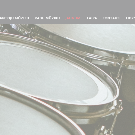
ANTOJU MŪZIKU
RADU MŪZIKU
JAUNUMI
LAIPA
KONTAKTI
LIDZ