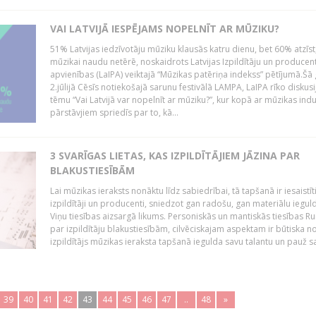
VAI LATVIJĀ IESPĒJAMS NOPELNĪT AR MŪZIKU?
51% Latvijas iedzīvotāju mūziku klausās katru dienu, bet 60% atzīst
mūzikai naudu netērē, noskaidrots Latvijas Izpildītāju un producen
apvienības (LaIPA) veiktajā “Mūzikas patēriņa indekss” pētījumā.Šā
2.jūlijā Cēsīs notiekošajā sarunu festivālā LAMPA, LaIPA rīko diskusi
tēmu “Vai Latvijā var nopelnīt ar mūziku?”, kur kopā ar mūzikas indu
pārstāvjiem spriedīs par to, kā...
3 SVARĪGAS LIETAS, KAS IZPILDĪTĀJIEM JĀZINA PAR
BLAKUSTIESĪBĀM
Lai mūzikas ieraksts nonāktu līdz sabiedrībai, tā tapšanā ir iesaistīt
izpildītāji un producenti, sniedzot gan radošu, gan materiālu iegul
Viņu tiesības aizsargā likums. Personiskās un mantiskās tiesības Ru
par izpildītāju blakustiesībām, cilvēciskajam aspektam ir būtiska n
izpildītājs mūzikas ieraksta tapšanā iegulda savu talantu un pauž sa
39
40
41
42
43
44
45
46
47
..
48
»