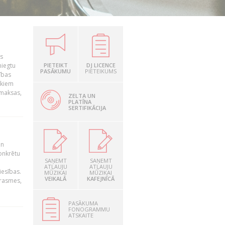
is
niegtu
PIETEIKT
DJ LICENCE
PASĀKUMU
PIETEIKUMS
ības
ekiem
zmaksas,
ZELTA UN
PLATĪNA
SERTIFIKĀCIJA
un
konkrētu
SAŅEMT
SAŅEMT
ATĻAUJU
ATĻAUJU
iesības.
MŪZIKAI
MŪZIKAI
VEIKALĀ
KAFEJNĪCĀ
prasmes,
PASĀKUMA
FONOGRAMMU
ATSKAITE