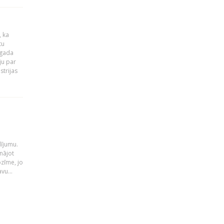
, ka
tu
 gada
ju par
strijas
i
dījumu.
nājot
ozīme, jo
vu...