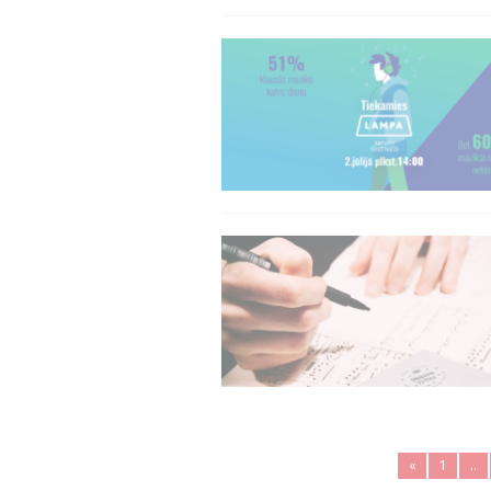
«
1
..