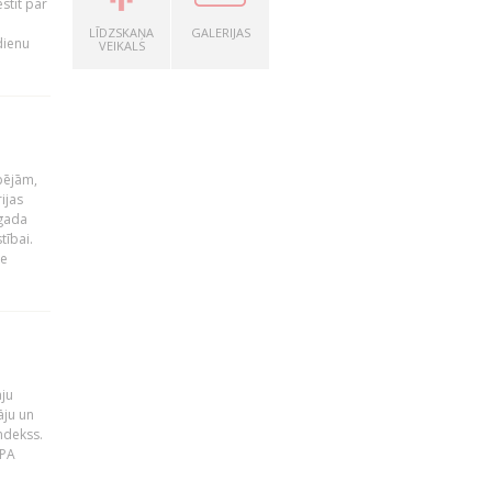
stīt par
LĪDZSKAŅA
GALERIJAS
dienu
VEIKALS
pējām,
ijas
 gada
tībai.
le
āju
āju un
ndekss.
MPA