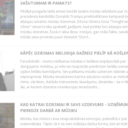
SAŠUTUMAM IR PAMATS?
Pēdējā pusgada laikā arvien biežāk lasāmi mūziķu iebildumi par to
prezidenta kandidāts Donalds Tramps priekšvēlēšanu kampaņā b
atļaujas izmanto mūziķu dziesmas. Džona Olivera šova "Tonight wi
Oliver" ietvaros tika apskatīti gadījumi, kad politiķi bez atļaujas iz
mūziķu dziesmas. Šovā ir laba deva ironijas, gan reālu faktu, savuk
mūziķi savu protestu pauž dziesmā "Don't...
KĀPĒC DZIESMAS MELODIJA DAŽREIZ PIELĪP KĀ KOŠĻE
Paradoksāli – mums netīkamai mūzikai ir lielākas iespējas kļūt par
dungojamo meldiņu, jo mēs tai neapzināti pievēršam lielāku uzma
izjūtot lielāku kairinājumu. Sev patīkamu mūziku uztveram dabiski 
nepiespriesti. Mūzika smadzenes kairina daudzos veidos ar melodi
ritmu, vārdiem, dažādu instrumentu skanējumu, dinamiku – tie ir tik
āķi, ar kuriem dziesma noenkurojas smadzenēs....
KAD KATRAI DZIESMAI IR SAVS UZDEVUMS - UZŅĒMU
PIEREDZE DARBĀ AR MŪZIKU
Mūzika, kas mūsos raisa neaprakstāmas emocijas, patiesībā ir pat ļ
matemātiska. Tāpēc tā ir ne vien mākslas darba forma, bet arī mār