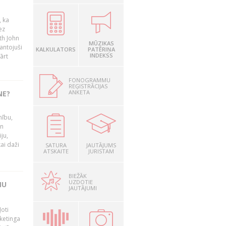
, ka
ez
th John
MŪZIKAS
mantojuši
KALKULATORS
PATĒRIŅA
INDEKSS
ārt
FONOGRAMMU
REĢISTRĀCIJAS
ANKETA
NE?
nību,
un
ju,
ai daži
SATURA
JAUTĀJUMS
ATSKAITE
JURISTAM
BIEŽĀK
UZDOTIE
MU
JAUTĀJUMI
oti
ketinga