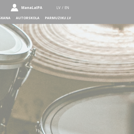
ManaLaIPA
LV
/
EN
SKANA
AUTORSKOLA
PARMUZIKU.LV