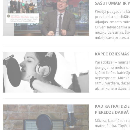
SAŠUTUMAM IR 
Pēdējā pusgada laikā 
prezidenta kandidāt
atļaujas izmanto mūz
Oliver" ietvaros tika 
mūziķu dziesmas. Šovā
mūziķi savu protestu 
KĀPĒC DZIESMAS 
Paradoksāli – mums ne
dungojamo meldiņu, j
izjūtot lielāku kairi
nepiespriesti. Mūzik
ritmu, vārdiem, dažād
āķi, ar kuriem dzies
KAD KATRAI DZI
PIEREDZE DARBĀ
Mūzika, kas mūsos rai
matemātiska. Tāpēc t