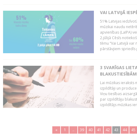
VAI LATVIJĀ IES
51% Latvijas iedzīvot
mūzikai naudu netērē,
apvienības (LaIPA) ve
2.jūlijā Cēsīs notieko
tēmu “Vai Latvijā var 
pārstāvjiem spriedīs p
3 SVARĪGAS LIETA
BLAKUSTIESĪBĀM
Lai mūzikas ieraksts n
izpildītāji un produc
Viņu tiesības aizsarg
par izpildītāju blaku
izpildītājs mūzikas ie
«
1
..
39
40
41
42
43
44
45