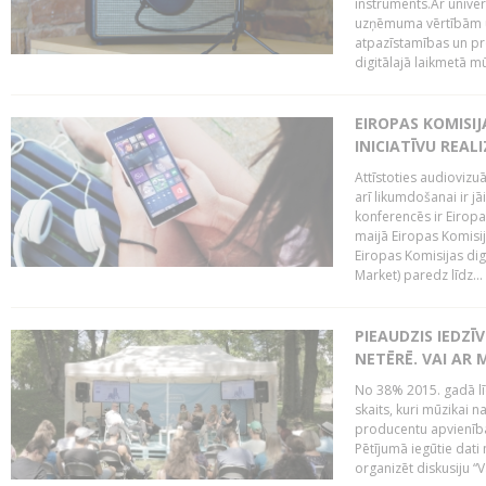
instruments.Ar univer
uzņēmuma vērtībām un
atpazīstamības un p
digitālajā laikmetā mū
EIROPAS KOMISIJ
INICIATĪVU REALI
Attīstoties audiovizu
arī likumdošanai ir jā
konferencēs ir Eiropas
maijā Eiropas Komisija
Eiropas Komisijas digi
Market) paredz līdz...
PIEAUDZIS IEDZĪ
NETĒRĒ. VAI AR 
No 38% 2015. gadā līd
skaits, kuri mūzikai n
producentu apvienība”
Pētījumā iegūtie dati
organizēt diskusiju “Va