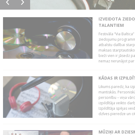
IZVEIDOTA ZIED
TALANTIEM
Festivāla “Via Baltica”
ziedojumu programmu 
atbalstu dalībai sta
maksas starptautisko
bieži vien ir jāsedz 
nemaz nerunājot par 
KĀDAS IR IZPILD
Likums paredz, ka izpi
mantiskās. Personiskās
personību – viņa vārd
izpildītāja veikto dar
Izpildītāja spējas ve
dzīves pieredze un citi
MŪZIĶI AR DZIES