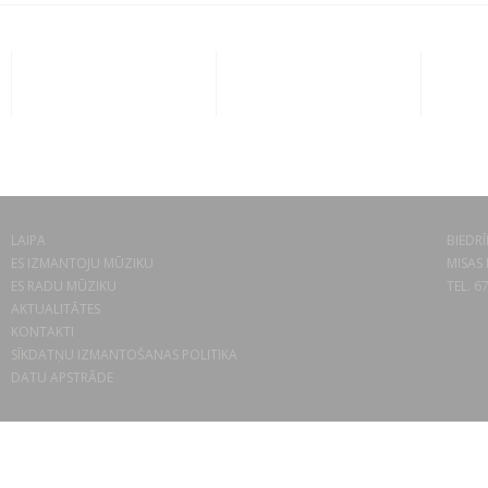
LAIPA
BIEDRĪ
ES IZMANTOJU MŪZIKU
MISAS 
ES RADU MŪZIKU
TEL. 6
AKTUALITĀTES
KONTAKTI
SĪKDATŅU IZMANTOŠANAS POLITIKA
DATU APSTRĀDE