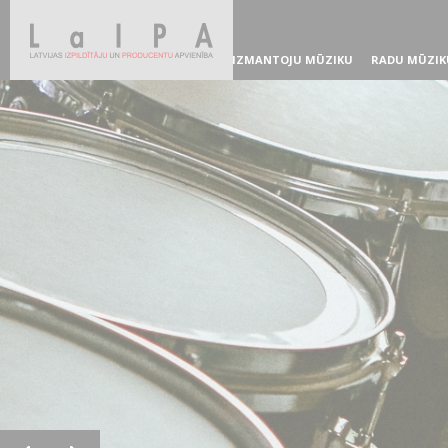
IZMANTOJU MŪZIKU
RADU MŪZIK