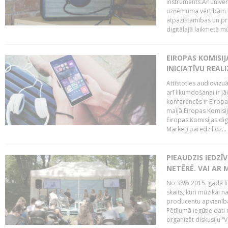
instruments.Ar univer
uzņēmuma vērtībām un
atpazīstamības un p
digitālajā laikmetā mū
EIROPAS KOMISIJ
INICIATĪVU REALI
Attīstoties audiovizu
arī likumdošanai ir jā
konferencēs ir Eiropas
maijā Eiropas Komisija
Eiropas Komisijas digi
Market) paredz līdz...
PIEAUDZIS IEDZĪ
NETĒRĒ. VAI AR 
No 38% 2015. gadā līd
skaits, kuri mūzikai n
producentu apvienība”
Pētījumā iegūtie dati
organizēt diskusiju “Va