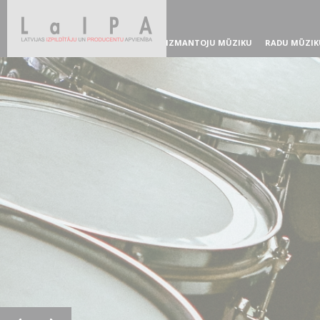
IZMANTOJU MŪZIKU
RADU MŪZIK