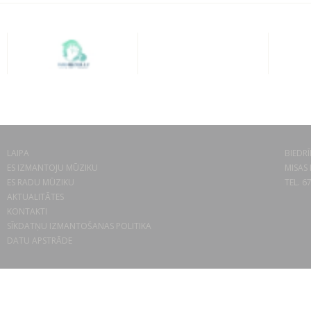
LAIPA
BIEDRĪ
ES IZMANTOJU MŪZIKU
MISAS 
ES RADU MŪZIKU
TEL. 6
AKTUALITĀTES
KONTAKTI
SĪKDATŅU IZMANTOŠANAS POLITIKA
DATU APSTRĀDE