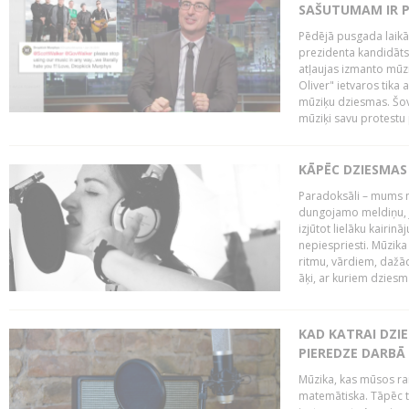
SAŠUTUMAM IR 
Pēdējā pusgada laikā 
prezidenta kandidāt
atļaujas izmanto mūz
Oliver" ietvaros tika 
mūziķu dziesmas. Šovā
mūziķi savu protestu 
KĀPĒC DZIESMAS 
Paradoksāli – mums ne
dungojamo meldiņu, j
izjūtot lielāku kairi
nepiespriesti. Mūzik
ritmu, vārdiem, dažād
āķi, ar kuriem dzies
KAD KATRAI DZI
PIEREDZE DARBĀ
Mūzika, kas mūsos rai
matemātiska. Tāpēc t