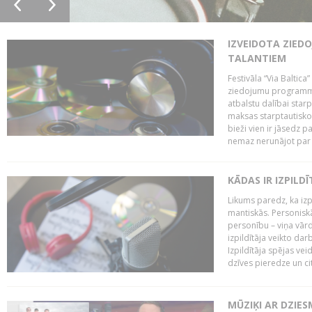
IZVEIDOTA ZIED
TALANTIEM
Festivāla “Via Baltica”
ziedojumu programmu 
atbalstu dalībai sta
maksas starptautisko
bieži vien ir jāsedz 
nemaz nerunājot par 
KĀDAS IR IZPILD
Likums paredz, ka izpi
mantiskās. Personiskās
personību – viņa vārd
izpildītāja veikto dar
Izpildītāja spējas ve
dzīves pieredze un citi
MŪZIĶI AR DZIES