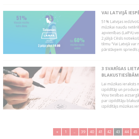
VAI LATVIJĀ IES
51% Latvijas iedzīvot
mūzikai naudu netērē,
apvienības (LaIPA) ve
2.jūlijā Cēsīs notieko
tēmu “Vai Latvijā var 
pārstāvjiem spriedīs p
3 SVARĪGAS LIETA
BLAKUSTIESĪBĀM
Lai mūzikas ieraksts n
izpildītāji un produc
Viņu tiesības aizsarg
par izpildītāju blaku
izpildītājs mūzikas ie
«
1
..
39
40
41
42
43
44
45