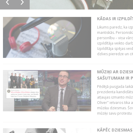
KĀDAS IR IZPILD
Likums paredz, ka izpi
mantiskās. Personiskās
personību – viņa vārd
izpildītāja veikto dar
Izpildītāja spējas ve
dzīves pieredze un citi
MŪZIĶI AR DZIES
SAŠUTUMAM IR 
Pēdējā pusgada laikā 
prezidenta kandidāt
atļaujas izmanto mūz
Oliver" ietvaros tika 
mūziķu dziesmas. Šovā
mūziķi savu protestu 
KĀPĒC DZIESMAS 