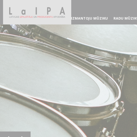
IZMANTOJU MŪZIKU
RADU MŪZIK