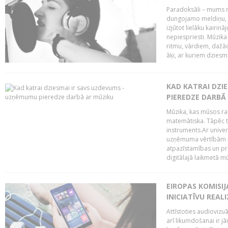
Paradoksāli – mums ne
dungojamo meldiņu, j
izjūtot lielāku kairi
nepiespriesti. Mūzik
ritmu, vārdiem, dažād
āķi, ar kuriem dzies
KAD KATRAI DZI
PIEREDZE DARBĀ
Mūzika, kas mūsos rai
matemātiska. Tāpēc t
instruments.Ar univer
uzņēmuma vērtībām un
atpazīstamības un p
digitālajā laikmetā mū
EIROPAS KOMISIJ
INICIATĪVU REALI
Attīstoties audiovizu
arī likumdošanai ir jā