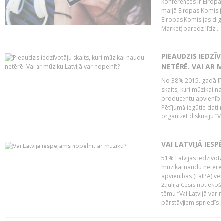
konferencēs ir Eiropas
maijā Eiropas Komisija
Eiropas Komisijas digi
Market) paredz līdz...
PIEAUDZIS IEDZĪ
NETĒRĒ. VAI AR 
No 38% 2015. gadā līd
skaits, kuri mūzikai n
producentu apvienība”
Pētījumā iegūtie dati
organizēt diskusiju “Va
VAI LATVIJĀ IES
51% Latvijas iedzīvot
mūzikai naudu netērē,
apvienības (LaIPA) ve
2.jūlijā Cēsīs notieko
tēmu “Vai Latvijā var 
pārstāvjiem spriedīs p