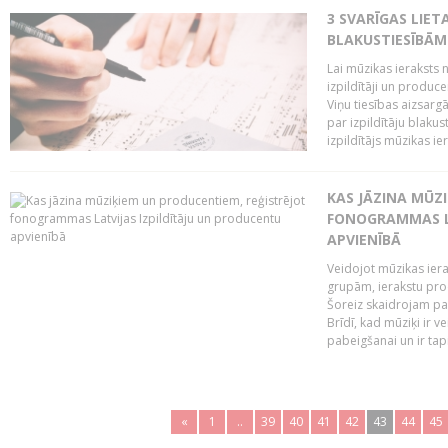
3 SVARĪGAS LIETA
BLAKUSTIESĪBĀM
Lai mūzikas ieraksts n
izpildītāji un produc
Viņu tiesības aizsarg
par izpildītāju blaku
izpildītājs mūzikas ie
KAS JĀZINA MŪZ
FONOGRAMMAS LA
APVIENĪBĀ
Veidojot mūzikas iera
grupām, ierakstu pr
Šoreiz skaidrojam pa
Brīdī, kad mūziķi ir 
pabeigšanai un ir tapi
«
1
..
39
40
41
42
43
44
45