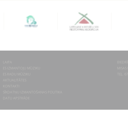
LAIPA
BIEDRĪ
ES IZMANTOJU MŪZIKU
MISAS 
ES RADU MŪZIKU
TEL. 6
AKTUALITĀTES
KONTAKTI
SĪKDATŅU IZMANTOŠANAS POLITIKA
DATU APSTRĀDE