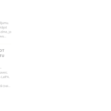
i
dījumu.
nājot
ozīme, jo
vu...
JOT
TU
–
aveic.
 LaIPA.
 (vai...