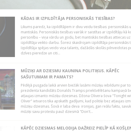
KĀDAS IR IZPILDĪTĀJA PERSONISKĀS TIESĪBAS?
Likums paredz, ka izpildītājiem ir divu veidu tiesības: personiskās 
mantiskās. Personiskās tiesības vairāk ir saistītas ar izpildītāju kā 
personību – viņa vārdu un godu, bet mantiskās tiesības attiecas uz
izpildītāja veikto darbu. Šoreiz skaidrojam izpildītāja personiskās t
Izpildītāja spējas veido viņa talants, dažādās skolās pilnveidotas 
dzīves pieredze un citi...
MŪZIĶI AR DZIESMU KAUNINA POLITIĶUS. KĀPĒC
SAŠUTUMAM IR PAMATS?
Pēdējā pusgada laikā arvien biežāk lasāmi mūziķu iebildumi par to
prezidenta kandidāts Donalds Tramps priekšvēlēšanu kampaņā b
atļaujas izmanto mūziķu dziesmas. Džona Olivera šova "Tonight wi
Oliver" ietvaros tika apskatīti gadījumi, kad politiķi bez atļaujas iz
mūziķu dziesmas. Šovā ir laba deva ironijas, gan reālu faktu, savuk
mūziķi savu protestu pauž dziesmā "Don't...
KĀPĒC DZIESMAS MELODIJA DAŽREIZ PIELĪP KĀ KOŠĻE