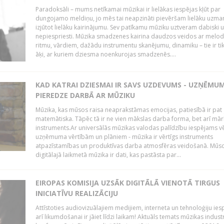
Paradoksāli – mums netīkamai mūzikai ir lielākas iespējas kļūt par
dungojamo meldiņu, jo mēs tai neapzināti pievēršam lielāku uzma
izjūtot lielāku kairinājumu. Sev patīkamu mūziku uztveram dabiski 
nepiespriesti. Mūzika smadzenes kairina daudzos veidos ar melodi
ritmu, vārdiem, dažādu instrumentu skanējumu, dinamiku – tie ir tik
āķi, ar kuriem dziesma noenkurojas smadzenēs....
KAD KATRAI DZIESMAI IR SAVS UZDEVUMS - UZŅĒMU
PIEREDZE DARBĀ AR MŪZIKU
Mūzika, kas mūsos raisa neaprakstāmas emocijas, patiesībā ir pat ļ
matemātiska. Tāpēc tā ir ne vien mākslas darba forma, bet arī mār
instruments.Ar universālās mūzikas valodas palīdzību iespējams vē
uzņēmuma vērtībām un plāniem - mūzika ir vērtīgs instruments
atpazīstamības un produktīvas darba atmosfēras veidošanā. Mūs
digitālajā laikmetā mūzika ir dati, kas pastāsta par...
EIROPAS KOMISIJA UZSĀK DIGITĀLĀ VIENOTĀ TIRGUS
INICIATĪVU REALIZĀCIJU
Attīstoties audiovizuālajiem medijiem, interneta un tehnoloģiju ies
arī likumdošanai ir jāiet līdzi laikam! Aktuāls temats mūzikas industr