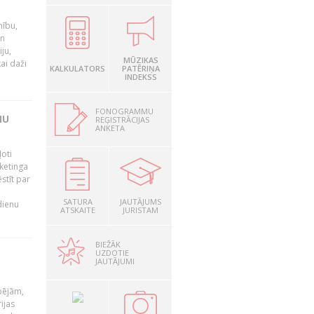
nību,
un
ju,
MŪZIKAS
ai daži
KALKULATORS
PATĒRIŅA
INDEKSS
FONOGRAMMU
MU
REĢISTRĀCIJAS
ANKETA
oti
ketinga
stīt par
SATURA
JAUTĀJUMS
dienu
ATSKAITE
JURISTAM
BIEŽĀK
UZDOTIE
JAUTĀJUMI
pējām,
ijas