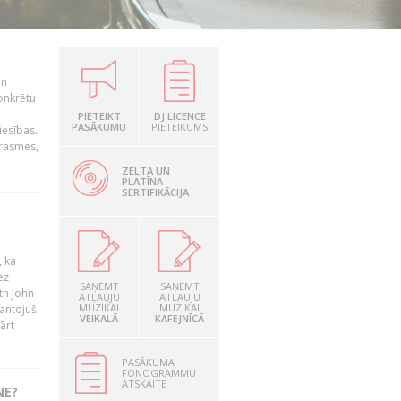
un
konkrētu
PIETEIKT
DJ LICENCE
PASĀKUMU
PIETEIKUMS
iesības.
prasmes,
ZELTA UN
PLATĪNA
SERTIFIKĀCIJA
, ka
ez
SAŅEMT
SAŅEMT
th John
ATĻAUJU
ATĻAUJU
MŪZIKAI
MŪZIKAI
mantojuši
VEIKALĀ
KAFEJNĪCĀ
ārt
PASĀKUMA
FONOGRAMMU
ATSKAITE
NE?