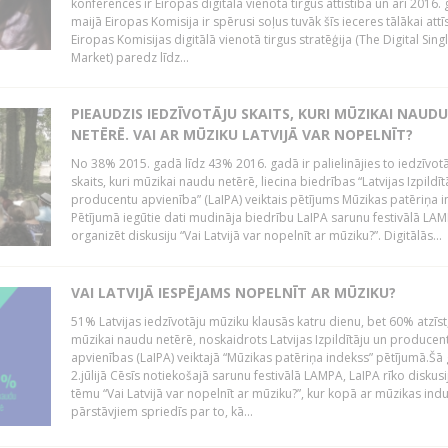
konferencēs ir Eiropas digitālā vienotā tirgus attīstība un arī 2016.
maijā Eiropas Komisija ir spērusi soļus tuvāk šīs ieceres tālākai attīs
Eiropas Komisijas digitālā vienotā tirgus stratēģija (The Digital Sing
Market) paredz līdz...
PIEAUDZIS IEDZĪVOTĀJU SKAITS, KURI MŪZIKAI NAUDU
NETĒRĒ. VAI AR MŪZIKU LATVIJĀ VAR NOPELNĪT?
No 38% 2015. gadā līdz 43% 2016. gadā ir palielinājies to iedzīvot
skaits, kuri mūzikai naudu netērē, liecina biedrības “Latvijas Izpildīt
producentu apvienība” (LaIPA) veiktais pētījums Mūzikas patēriņa i
Pētījumā iegūtie dati mudināja biedrību LaIPA sarunu festivālā LA
organizēt diskusiju “Vai Latvijā var nopelnīt ar mūziku?”. Digitālās...
VAI LATVIJĀ IESPĒJAMS NOPELNĪT AR MŪZIKU?
51% Latvijas iedzīvotāju mūziku klausās katru dienu, bet 60% atzīst
mūzikai naudu netērē, noskaidrots Latvijas Izpildītāju un producen
apvienības (LaIPA) veiktajā “Mūzikas patēriņa indekss” pētījumā.Šā
2.jūlijā Cēsīs notiekošajā sarunu festivālā LAMPA, LaIPA rīko diskusi
tēmu “Vai Latvijā var nopelnīt ar mūziku?”, kur kopā ar mūzikas indu
pārstāvjiem spriedīs par to, kā...