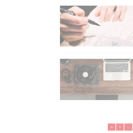
«
1
..