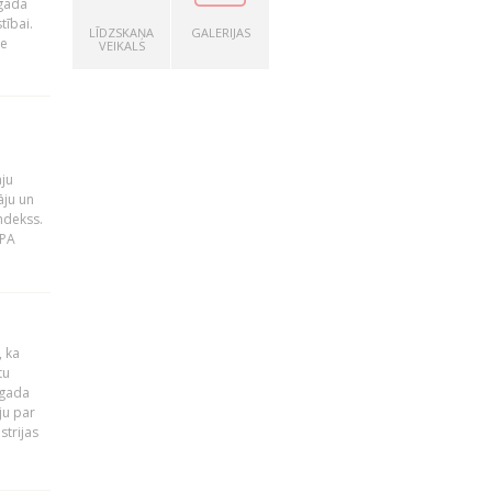
 gada
tībai.
LĪDZSKAŅA
GALERIJAS
le
VEIKALS
āju
āju un
ndekss.
MPA
, ka
tu
 gada
ju par
strijas