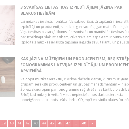
3 SVARĪGAS LIETAS, KAS IZPILDĪTĀJIEM JĀZINA PAR
BLAKUSTIESĪBĀM
Lai mūzikas ieraksts nonāktu līdz sabiedrībai, tā tapšanā ir iesaistīt
izpildītāji un producenti, sniedzot gan radošu, gan materiālu iegul
Viņu tiesības aizsargā likums. Personiskās un mantiskās tiesības Ru
par izpildītāju blakustiesībām, cilvēciskajam aspektam ir būtiska n
izpildītājs mūzikas ieraksta tapšanā iegulda savu talantu un pauž sa
KAS JĀZINA MŪZIĶIEM UN PRODUCENTIEM, REĢISTRĒ
FONOGRAMMAS LATVIJAS IZPILDĪTĀJU UN PRODUCEN
APVIENĪBĀ
Veidojot mūzikas ierakstu, ir virkne dažādu darbu, kurus mūziķiem 
grupām, ierakstu producentiem un grupas menedžmentam – ir jāp
Šoreiz skaidrojam par fonogrammu reģistrēšanas kārtību biedrībā
Brīdī, kad mūziķi ir veikuši visus nepieciešamos darbus ieraksta
pabeigšanai un ir tapis reāls darbs CD, mp3 vai vinila plates formātā
39
40
41
42
43
44
45
46
47
..
48
»