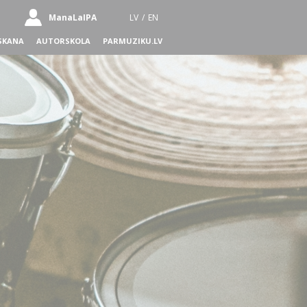
ManaLaIPA
LV
/
EN
SKANA
AUTORSKOLA
PARMUZIKU.LV