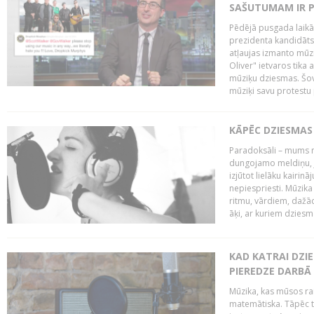
SAŠUTUMAM IR 
Pēdējā pusgada laikā 
prezidenta kandidāt
atļaujas izmanto mūz
Oliver" ietvaros tika 
mūziķu dziesmas. Šovā
mūziķi savu protestu 
KĀPĒC DZIESMAS 
Paradoksāli – mums ne
dungojamo meldiņu, j
izjūtot lielāku kairi
nepiespriesti. Mūzik
ritmu, vārdiem, dažād
āķi, ar kuriem dzies
KAD KATRAI DZI
PIEREDZE DARBĀ
Mūzika, kas mūsos rai
matemātiska. Tāpēc t