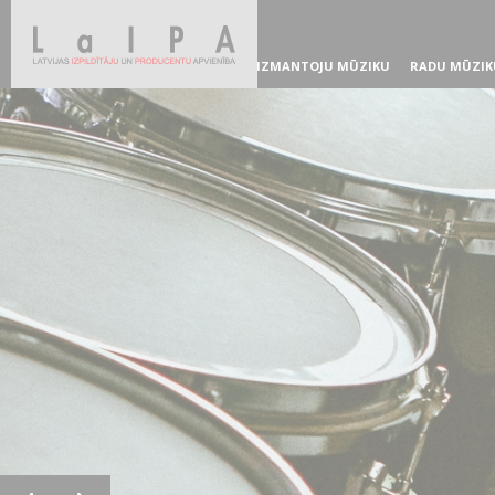
IZMANTOJU MŪZIKU
RADU MŪZIK