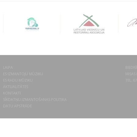
LAIPA
BIEDRĪ
ES IZMANTOJU MŪZIKU
MISAS 
ES RADU MŪZIKU
TEL. 6
AKTUALITĀTES
KONTAKTI
SĪKDATŅU IZMANTOŠANAS POLITIKA
DATU APSTRĀDE