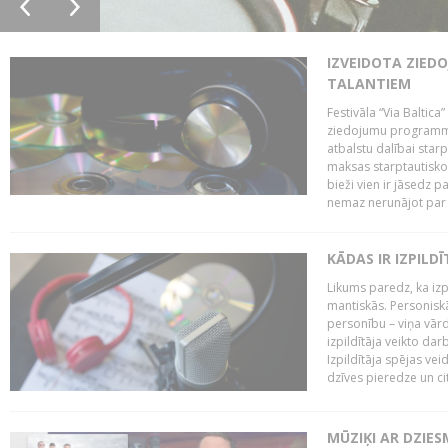
IZVEIDOTA ZIED
TALANTIEM
Festivāla “Via Baltica”
ziedojumu programmu 
atbalstu dalībai sta
maksas starptautisko
bieži vien ir jāsedz 
nemaz nerunājot par 
KĀDAS IR IZPILD
Likums paredz, ka izpi
mantiskās. Personiskās
personību – viņa vārd
izpildītāja veikto dar
Izpildītāja spējas ve
dzīves pieredze un citi
MŪZIĶI AR DZIES