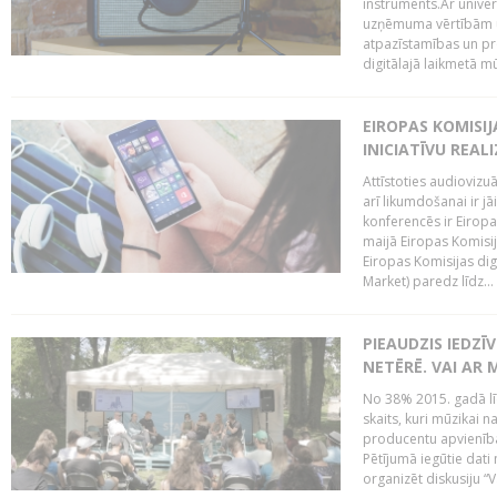
instruments.Ar univer
uzņēmuma vērtībām un
atpazīstamības un p
digitālajā laikmetā mū
EIROPAS KOMISIJ
INICIATĪVU REALI
Attīstoties audiovizu
arī likumdošanai ir jā
konferencēs ir Eiropas
maijā Eiropas Komisija
Eiropas Komisijas digi
Market) paredz līdz...
PIEAUDZIS IEDZĪ
NETĒRĒ. VAI AR 
No 38% 2015. gadā līd
skaits, kuri mūzikai n
producentu apvienība”
Pētījumā iegūtie dati
organizēt diskusiju “Va