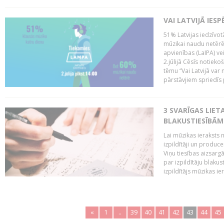
VAI LATVIJĀ IES
51% Latvijas iedzīvot
mūzikai naudu netērē,
apvienības (LaIPA) ve
2.jūlijā Cēsīs notieko
tēmu “Vai Latvijā var 
pārstāvjiem spriedīs p
3 SVARĪGAS LIETA
BLAKUSTIESĪBĀM
Lai mūzikas ieraksts n
izpildītāji un produc
Viņu tiesības aizsarg
par izpildītāju blaku
izpildītājs mūzikas ie
«
1
..
39
40
41
42
43
44
45