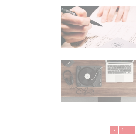
«
1
..