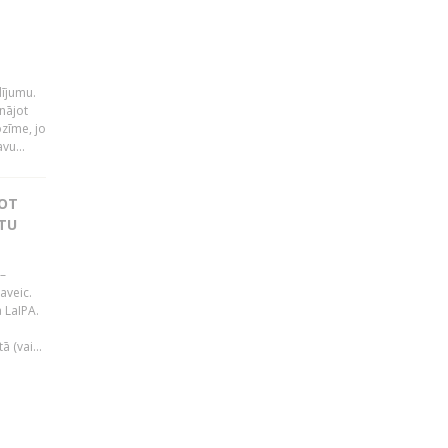
i
dījumu.
nājot
ozīme, jo
vu...
JOT
TU
–
aveic.
 LaIPA.
 (vai...