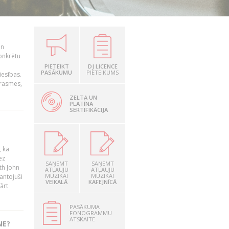
un
konkrētu
PIETEIKT
DJ LICENCE
PASĀKUMU
PIETEIKUMS
iesības.
prasmes,
ZELTA UN
PLATĪNA
SERTIFIKĀCIJA
, ka
ez
SAŅEMT
SAŅEMT
th John
ATĻAUJU
ATĻAUJU
MŪZIKAI
MŪZIKAI
mantojuši
VEIKALĀ
KAFEJNĪCĀ
ārt
PASĀKUMA
FONOGRAMMU
ATSKAITE
NE?