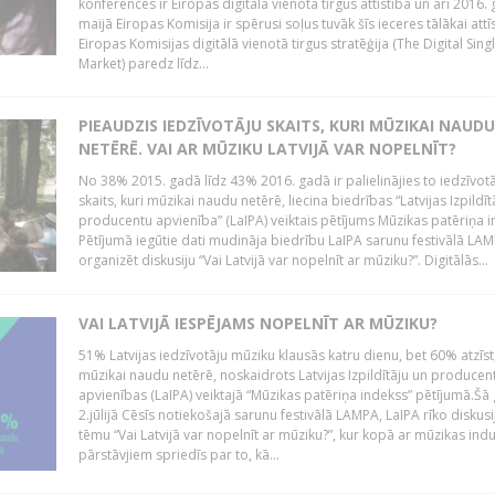
konferencēs ir Eiropas digitālā vienotā tirgus attīstība un arī 2016.
maijā Eiropas Komisija ir spērusi soļus tuvāk šīs ieceres tālākai attīs
Eiropas Komisijas digitālā vienotā tirgus stratēģija (The Digital Sing
Market) paredz līdz...
PIEAUDZIS IEDZĪVOTĀJU SKAITS, KURI MŪZIKAI NAUDU
NETĒRĒ. VAI AR MŪZIKU LATVIJĀ VAR NOPELNĪT?
No 38% 2015. gadā līdz 43% 2016. gadā ir palielinājies to iedzīvot
skaits, kuri mūzikai naudu netērē, liecina biedrības “Latvijas Izpildīt
producentu apvienība” (LaIPA) veiktais pētījums Mūzikas patēriņa i
Pētījumā iegūtie dati mudināja biedrību LaIPA sarunu festivālā LA
organizēt diskusiju “Vai Latvijā var nopelnīt ar mūziku?”. Digitālās...
VAI LATVIJĀ IESPĒJAMS NOPELNĪT AR MŪZIKU?
51% Latvijas iedzīvotāju mūziku klausās katru dienu, bet 60% atzīst
mūzikai naudu netērē, noskaidrots Latvijas Izpildītāju un producen
apvienības (LaIPA) veiktajā “Mūzikas patēriņa indekss” pētījumā.Šā
2.jūlijā Cēsīs notiekošajā sarunu festivālā LAMPA, LaIPA rīko diskusi
tēmu “Vai Latvijā var nopelnīt ar mūziku?”, kur kopā ar mūzikas indu
pārstāvjiem spriedīs par to, kā...