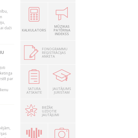
nību,
un
ju,
MŪZIKAS
ai daži
KALKULATORS
PATĒRIŅA
INDEKSS
FONOGRAMMU
MU
REĢISTRĀCIJAS
ANKETA
oti
ketinga
stīt par
SATURA
JAUTĀJUMS
dienu
ATSKAITE
JURISTAM
BIEŽĀK
UZDOTIE
JAUTĀJUMI
pējām,
ijas