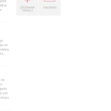
 gada
tībai.
LĪDZSKAŅA
GALERIJAS
le
VEIKALS
āju
āju un
ndekss.
MPA
, ka
tu
 gada
ju par
strijas