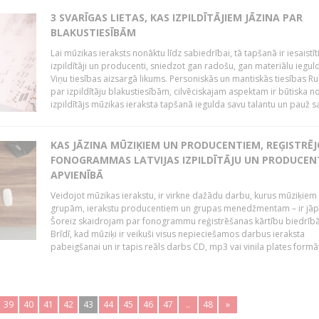
3 SVARĪGAS LIETAS, KAS IZPILDĪTĀJIEM JĀZINA PAR
BLAKUSTIESĪBĀM
Lai mūzikas ieraksts nonāktu līdz sabiedrībai, tā tapšanā ir iesaistīt
izpildītāji un producenti, sniedzot gan radošu, gan materiālu iegul
Viņu tiesības aizsargā likums. Personiskās un mantiskās tiesības Ru
par izpildītāju blakustiesībām, cilvēciskajam aspektam ir būtiska n
izpildītājs mūzikas ieraksta tapšanā iegulda savu talantu un pauž sa
KAS JĀZINA MŪZIĶIEM UN PRODUCENTIEM, REĢISTRĒ
FONOGRAMMAS LATVIJAS IZPILDĪTĀJU UN PRODUCEN
APVIENĪBĀ
Veidojot mūzikas ierakstu, ir virkne dažādu darbu, kurus mūziķiem 
grupām, ierakstu producentiem un grupas menedžmentam – ir jāp
Šoreiz skaidrojam par fonogrammu reģistrēšanas kārtību biedrībā
Brīdī, kad mūziķi ir veikuši visus nepieciešamos darbus ieraksta
pabeigšanai un ir tapis reāls darbs CD, mp3 vai vinila plates formātā
39
40
41
42
43
44
45
46
47
..
48
»