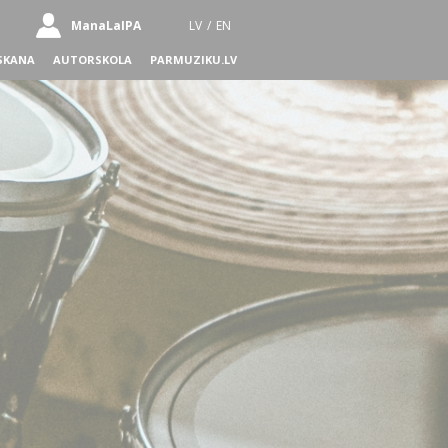
ManaLaIPA
LV
/
EN
SKANA
AUTORSKOLA
PARMUZIKU.LV