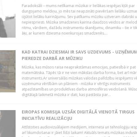
Paradoksāli – mums netīkamai mūzikai ir lielākas iespējas kļūt par
dungojamo meldiņu, jo mēs tai neapzināti pievēršam lielāku uzma
izjūtot lielāku kairinājumu. Sev patīkamu mūziku uztveram dabiski 
nepiespriesti. Mūzika smadzenes kairina daudzos veidos ar melodi
ritmu, vārdiem, dažādu instrumentu skanējumu, dinamiku – tie ir tik
āķi, ar kuriem dziesma noenkurojas smadzenēs....
KAD KATRAI DZIESMAI IR SAVS UZDEVUMS - UZŅĒMU
PIEREDZE DARBĀ AR MŪZIKU
Mūzika, kas mūsos raisa neaprakstāmas emocijas, patiesībā ir pat ļ
matemātiska. Tāpēc tā ir ne vien mākslas darba forma, bet arī mār
instruments.Ar universālās mūzikas valodas palīdzību iespējams vē
uzņēmuma vērtībām un plāniem - mūzika ir vērtīgs instruments
atpazīstamības un produktīvas darba atmosfēras veidošanā. Mūs
digitālajā laikmetā mūzika ir dati, kas pastāsta par...
EIROPAS KOMISIJA UZSĀK DIGITĀLĀ VIENOTĀ TIRGUS
INICIATĪVU REALIZĀCIJU
Attīstoties audiovizuālajiem medijiem, interneta un tehnoloģiju ies
arī likumdošanai ir jāiet līdzi laikam! Aktuāls temats mūzikas industr