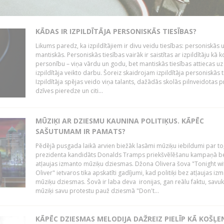
KĀDAS IR IZPILDĪTĀJA PERSONISKĀS TIESĪBAS?
Likums paredz, ka izpildītājiem ir divu veidu tiesības: personiskās 
mantiskās. Personiskās tiesības vairāk ir saistītas ar izpildītāju kā 
personību – viņa vārdu un godu, bet mantiskās tiesības attiecas uz
izpildītāja veikto darbu. Šoreiz skaidrojam izpildītāja personiskās t
Izpildītāja spējas veido viņa talants, dažādās skolās pilnveidotas 
dzīves pieredze un citi...
MŪZIĶI AR DZIESMU KAUNINA POLITIĶUS. KĀPĒC
SAŠUTUMAM IR PAMATS?
Pēdējā pusgada laikā arvien biežāk lasāmi mūziķu iebildumi par to
prezidenta kandidāts Donalds Tramps priekšvēlēšanu kampaņā b
atļaujas izmanto mūziķu dziesmas. Džona Olivera šova "Tonight wi
Oliver" ietvaros tika apskatīti gadījumi, kad politiķi bez atļaujas iz
mūziķu dziesmas. Šovā ir laba deva ironijas, gan reālu faktu, savuk
mūziķi savu protestu pauž dziesmā "Don't...
KĀPĒC DZIESMAS MELODIJA DAŽREIZ PIELĪP KĀ KOŠĻE