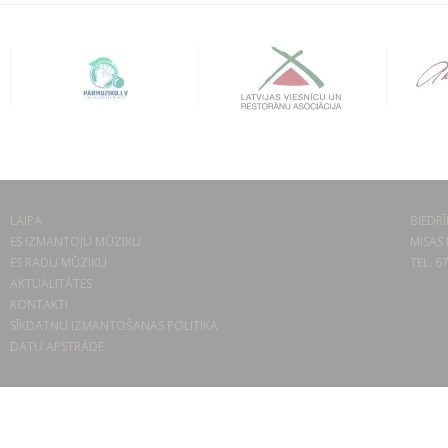
LAIPA
BIEDRĪ
ES IZMANTOJU MŪZIKU
MISAS 
ES RADU MŪZIKU
TEL. 6
AKTUALITĀTES
KONTAKTI
SĪKDATŅU IZMANTOŠANAS POLITIKA
DATU APSTRĀDE