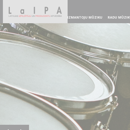
IZMANTOJU MŪZIKU
RADU MŪZIK