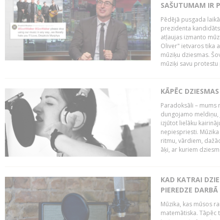
SAŠUTUMAM IR 
Pēdējā pusgada laikā 
prezidenta kandidāt
atļaujas izmanto mūz
Oliver" ietvaros tika 
mūziķu dziesmas. Šovā
mūziķi savu protestu 
KĀPĒC DZIESMAS 
Paradoksāli – mums ne
dungojamo meldiņu, j
izjūtot lielāku kairi
nepiespriesti. Mūzik
ritmu, vārdiem, dažād
āķi, ar kuriem dzies
KAD KATRAI DZI
PIEREDZE DARBĀ
Mūzika, kas mūsos rai
matemātiska. Tāpēc t