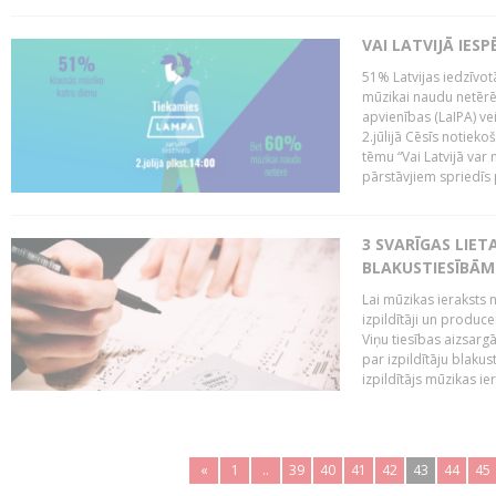
VAI LATVIJĀ IES
51% Latvijas iedzīvot
mūzikai naudu netērē,
apvienības (LaIPA) ve
2.jūlijā Cēsīs notieko
tēmu “Vai Latvijā var 
pārstāvjiem spriedīs p
3 SVARĪGAS LIETA
BLAKUSTIESĪBĀM
Lai mūzikas ieraksts n
izpildītāji un produc
Viņu tiesības aizsarg
par izpildītāju blaku
izpildītājs mūzikas ie
«
1
..
39
40
41
42
43
44
45