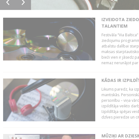
IZVEIDOTA ZIED
TALANTIEM
Festivāla “Via Baltica”
ziedojumu programmu 
atbalstu dalībai sta
maksas starptautisko
bieži vien ir jāsedz 
nemaz nerunājot par 
KĀDAS IR IZPILD
Likums paredz, ka izpi
mantiskās. Personiskās
personību – viņa vārd
izpildītāja veikto dar
Izpildītāja spējas ve
dzīves pieredze un citi
MŪZIĶI AR DZIES