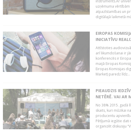
instruments.Ar univer
uzņēmuma vērtībām un
atpazīstamības un p
digitālajā laikmetā mū
EIROPAS KOMISIJ
INICIATĪVU REALI
Attīstoties audiovizu
arī likumdošanai ir jā
konferencēs ir Eiropas
maijā Eiropas Komisija
Eiropas Komisijas digi
Market) paredz līdz...
PIEAUDZIS IEDZĪ
NETĒRĒ. VAI AR 
No 38% 2015. gadā līd
skaits, kuri mūzikai n
producentu apvienība”
Pētījumā iegūtie dati
organizēt diskusiju “Va