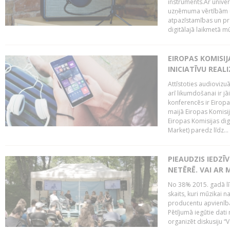
instruments.Ar univer
uzņēmuma vērtībām un
atpazīstamības un p
digitālajā laikmetā mū
EIROPAS KOMISIJ
INICIATĪVU REALI
Attīstoties audiovizu
arī likumdošanai ir jā
konferencēs ir Eiropas
maijā Eiropas Komisija
Eiropas Komisijas digi
Market) paredz līdz...
PIEAUDZIS IEDZĪ
NETĒRĒ. VAI AR 
No 38% 2015. gadā līd
skaits, kuri mūzikai n
producentu apvienība”
Pētījumā iegūtie dati
organizēt diskusiju “Va