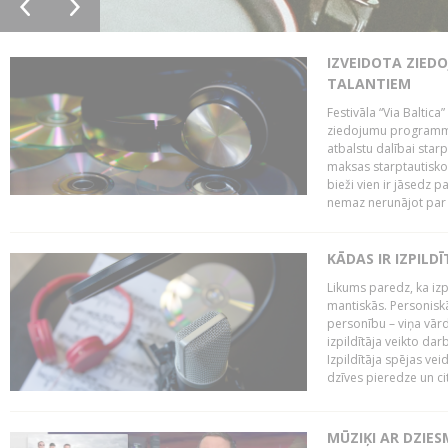
IZVEIDOTA ZIED
TALANTIEM
Festivāla “Via Baltica”
ziedojumu programmu 
atbalstu dalībai sta
maksas starptautisko
bieži vien ir jāsedz 
nemaz nerunājot par 
KĀDAS IR IZPILD
Likums paredz, ka izpi
mantiskās. Personiskās
personību – viņa vārd
izpildītāja veikto dar
Izpildītāja spējas ve
dzīves pieredze un citi
MŪZIĶI AR DZIES