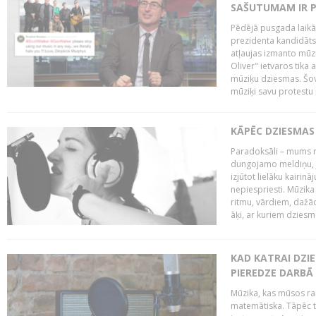
SAŠUTUMAM IR 
Pēdējā pusgada laikā 
prezidenta kandidāt
atļaujas izmanto mūz
Oliver" ietvaros tika 
mūziķu dziesmas. Šovā
mūziķi savu protestu 
KĀPĒC DZIESMAS 
Paradoksāli – mums ne
dungojamo meldiņu, j
izjūtot lielāku kairi
nepiespriesti. Mūzik
ritmu, vārdiem, dažād
āķi, ar kuriem dzies
KAD KATRAI DZI
PIEREDZE DARBĀ
Mūzika, kas mūsos rai
matemātiska. Tāpēc t