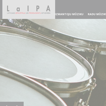
IZMANTOJU MŪZIKU
RADU MŪZIK