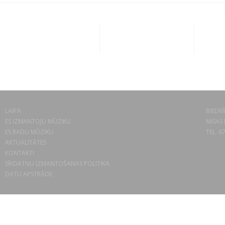
LAIPA
BIEDRĪ
ES IZMANTOJU MŪZIKU
MISAS 
ES RADU MŪZIKU
TEL. 6
AKTUALITĀTES
KONTAKTI
SĪKDATŅU IZMANTOŠANAS POLITIKA
DATU APSTRĀDE