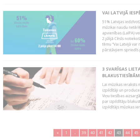
VAI LATVIJĀ IES
51% Latvijas iedzīvot
mūzikai naudu netērē,
apvienības (LaIPA) ve
2.jūlijā Cēsīs notieko
tēmu “Vai Latvijā var 
pārstāvjiem spriedīs p
3 SVARĪGAS LIETA
BLAKUSTIESĪBĀM
Lai mūzikas ieraksts n
izpildītāji un produc
Viņu tiesības aizsarg
par izpildītāju blaku
izpildītājs mūzikas ie
«
1
..
39
40
41
42
43
44
45