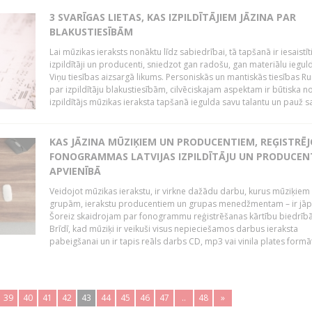
3 SVARĪGAS LIETAS, KAS IZPILDĪTĀJIEM JĀZINA PAR
BLAKUSTIESĪBĀM
Lai mūzikas ieraksts nonāktu līdz sabiedrībai, tā tapšanā ir iesaistīt
izpildītāji un producenti, sniedzot gan radošu, gan materiālu iegul
Viņu tiesības aizsargā likums. Personiskās un mantiskās tiesības Ru
par izpildītāju blakustiesībām, cilvēciskajam aspektam ir būtiska n
izpildītājs mūzikas ieraksta tapšanā iegulda savu talantu un pauž sa
KAS JĀZINA MŪZIĶIEM UN PRODUCENTIEM, REĢISTRĒ
FONOGRAMMAS LATVIJAS IZPILDĪTĀJU UN PRODUCEN
APVIENĪBĀ
Veidojot mūzikas ierakstu, ir virkne dažādu darbu, kurus mūziķiem 
grupām, ierakstu producentiem un grupas menedžmentam – ir jāp
Šoreiz skaidrojam par fonogrammu reģistrēšanas kārtību biedrībā
Brīdī, kad mūziķi ir veikuši visus nepieciešamos darbus ieraksta
pabeigšanai un ir tapis reāls darbs CD, mp3 vai vinila plates formātā
39
40
41
42
43
44
45
46
47
..
48
»