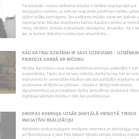
Paradoksāli – mums netīkamai mūzikai ir lielākas iespējas kļūt par
dungojamo meldiņu, jo mēs tai neapzināti pievēršam lielāku uzma
izjūtot lielāku kairinājumu. Sev patīkamu mūziku uztveram dabiski 
nepiespriesti. Mūzika smadzenes kairina daudzos veidos ar melodi
ritmu, vārdiem, dažādu instrumentu skanējumu, dinamiku – tie ir tik
āķi, ar kuriem dziesma noenkurojas smadzenēs....
KAD KATRAI DZIESMAI IR SAVS UZDEVUMS - UZŅĒMU
PIEREDZE DARBĀ AR MŪZIKU
Mūzika, kas mūsos raisa neaprakstāmas emocijas, patiesībā ir pat ļ
matemātiska. Tāpēc tā ir ne vien mākslas darba forma, bet arī mār
instruments.Ar universālās mūzikas valodas palīdzību iespējams vē
uzņēmuma vērtībām un plāniem - mūzika ir vērtīgs instruments
atpazīstamības un produktīvas darba atmosfēras veidošanā. Mūs
digitālajā laikmetā mūzika ir dati, kas pastāsta par...
EIROPAS KOMISIJA UZSĀK DIGITĀLĀ VIENOTĀ TIRGUS
INICIATĪVU REALIZĀCIJU
Attīstoties audiovizuālajiem medijiem, interneta un tehnoloģiju ies
arī likumdošanai ir jāiet līdzi laikam! Aktuāls temats mūzikas industr