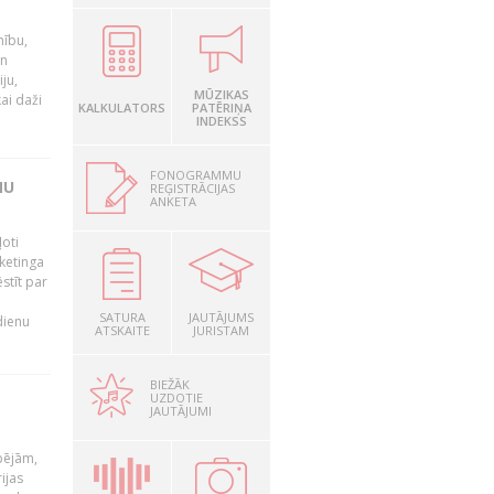
nību,
un
ju,
MŪZIKAS
ai daži
KALKULATORS
PATĒRIŅA
INDEKSS
FONOGRAMMU
MU
REĢISTRĀCIJAS
ANKETA
oti
ketinga
stīt par
SATURA
JAUTĀJUMS
dienu
ATSKAITE
JURISTAM
BIEŽĀK
UZDOTIE
JAUTĀJUMI
pējām,
ijas