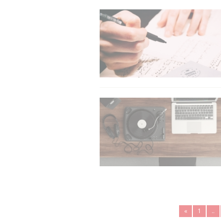
«
1
..