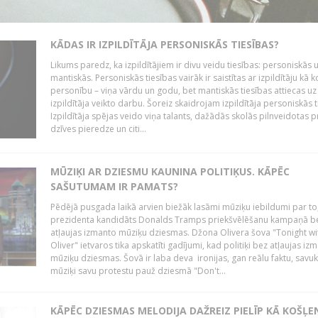
KĀDAS IR IZPILDĪTĀJA PERSONISKĀS TIESĪBAS?
Likums paredz, ka izpildītājiem ir divu veidu tiesības: personiskās 
mantiskās. Personiskās tiesības vairāk ir saistītas ar izpildītāju kā 
personību – viņa vārdu un godu, bet mantiskās tiesības attiecas uz
izpildītāja veikto darbu. Šoreiz skaidrojam izpildītāja personiskās t
Izpildītāja spējas veido viņa talants, dažādās skolās pilnveidotas 
dzīves pieredze un citi...
MŪZIĶI AR DZIESMU KAUNINA POLITIĶUS. KĀPĒC
SAŠUTUMAM IR PAMATS?
Pēdējā pusgada laikā arvien biežāk lasāmi mūziķu iebildumi par to
prezidenta kandidāts Donalds Tramps priekšvēlēšanu kampaņā b
atļaujas izmanto mūziķu dziesmas. Džona Olivera šova "Tonight wi
Oliver" ietvaros tika apskatīti gadījumi, kad politiķi bez atļaujas iz
mūziķu dziesmas. Šovā ir laba deva ironijas, gan reālu faktu, savuk
mūziķi savu protestu pauž dziesmā "Don't...
KĀPĒC DZIESMAS MELODIJA DAŽREIZ PIELĪP KĀ KOŠĻE