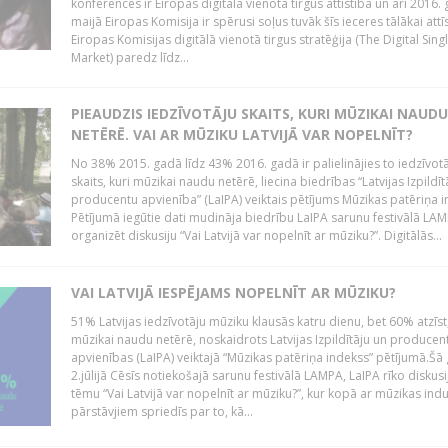
konferencēs ir Eiropas digitālā vienotā tirgus attīstība un arī 2016.
maijā Eiropas Komisija ir spērusi soļus tuvāk šīs ieceres tālākai attīs
Eiropas Komisijas digitālā vienotā tirgus stratēģija (The Digital Sing
Market) paredz līdz...
PIEAUDZIS IEDZĪVOTĀJU SKAITS, KURI MŪZIKAI NAUDU
NETĒRĒ. VAI AR MŪZIKU LATVIJĀ VAR NOPELNĪT?
No 38% 2015. gadā līdz 43% 2016. gadā ir palielinājies to iedzīvot
skaits, kuri mūzikai naudu netērē, liecina biedrības “Latvijas Izpildīt
producentu apvienība” (LaIPA) veiktais pētījums Mūzikas patēriņa i
Pētījumā iegūtie dati mudināja biedrību LaIPA sarunu festivālā LA
organizēt diskusiju “Vai Latvijā var nopelnīt ar mūziku?”. Digitālās...
VAI LATVIJĀ IESPĒJAMS NOPELNĪT AR MŪZIKU?
51% Latvijas iedzīvotāju mūziku klausās katru dienu, bet 60% atzīst
mūzikai naudu netērē, noskaidrots Latvijas Izpildītāju un producen
apvienības (LaIPA) veiktajā “Mūzikas patēriņa indekss” pētījumā.Šā
2.jūlijā Cēsīs notiekošajā sarunu festivālā LAMPA, LaIPA rīko diskusi
tēmu “Vai Latvijā var nopelnīt ar mūziku?”, kur kopā ar mūzikas indu
pārstāvjiem spriedīs par to, kā...