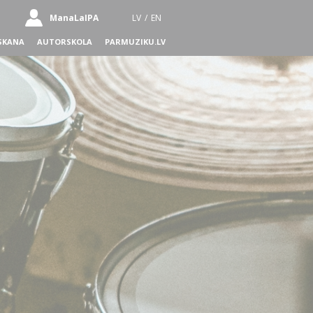
ManaLaIPA
LV
/
EN
SKANA
AUTORSKOLA
PARMUZIKU.LV