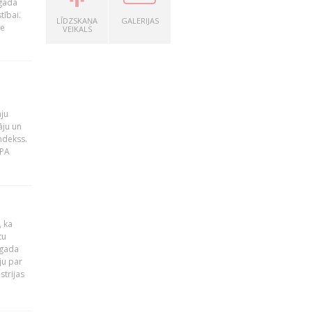
 gada
tībai.
LĪDZSKAŅA
GALERIJAS
le
VEIKALS
āju
āju un
ndekss.
MPA
, ka
tu
 gada
ju par
strijas