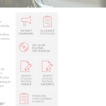
un
konkrētu
PIETEIKT
DJ LICENCE
PASĀKUMU
PIETEIKUMS
iesības.
prasmes,
ZELTA UN
PLATĪNA
SERTIFIKĀCIJA
, ka
ez
SAŅEMT
SAŅEMT
th John
ATĻAUJU
ATĻAUJU
MŪZIKAI
MŪZIKAI
mantojuši
VEIKALĀ
KAFEJNĪCĀ
ārt
PASĀKUMA
FONOGRAMMU
ATSKAITE
NE?