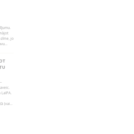
i
dījumu.
nājot
ozīme, jo
vu...
JOT
TU
–
aveic.
 LaIPA.
 (vai...