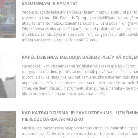
SAŠUTUMAM IR PAMATS?
Pēdējā pusgada laikā arvien biežāk lasāmi mūziķu iebildumi par to
prezidenta kandidāts Donalds Tramps priekšvēlēšanu kampaņā b
atļaujas izmanto mūziķu dziesmas. Džona Olivera šova "Tonight wi
Oliver" ietvaros tika apskatīti gadījumi, kad politiķi bez atļaujas iz
mūziķu dziesmas. Šovā ir laba deva ironijas, gan reālu faktu, savuk
mūziķi savu protestu pauž dziesmā "Don't...
KĀPĒC DZIESMAS MELODIJA DAŽREIZ PIELĪP KĀ KOŠĻE
Paradoksāli – mums netīkamai mūzikai ir lielākas iespējas kļūt par
dungojamo meldiņu, jo mēs tai neapzināti pievēršam lielāku uzma
izjūtot lielāku kairinājumu. Sev patīkamu mūziku uztveram dabiski 
nepiespriesti. Mūzika smadzenes kairina daudzos veidos ar melodi
ritmu, vārdiem, dažādu instrumentu skanējumu, dinamiku – tie ir tik
āķi, ar kuriem dziesma noenkurojas smadzenēs....
KAD KATRAI DZIESMAI IR SAVS UZDEVUMS - UZŅĒMU
PIEREDZE DARBĀ AR MŪZIKU
Mūzika, kas mūsos raisa neaprakstāmas emocijas, patiesībā ir pat ļ
matemātiska. Tāpēc tā ir ne vien mākslas darba forma, bet arī mār