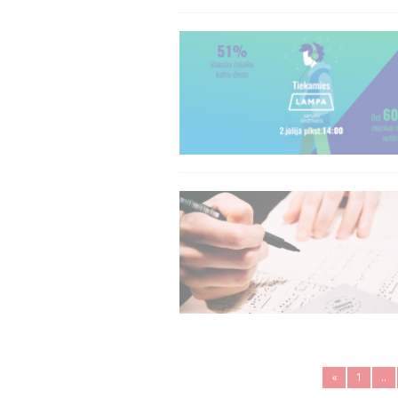
«
1
..