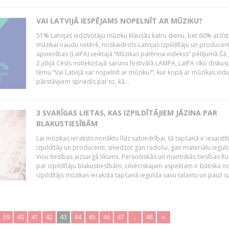
VAI LATVIJĀ IESPĒJAMS NOPELNĪT AR MŪZIKU?
51% Latvijas iedzīvotāju mūziku klausās katru dienu, bet 60% atzīst
mūzikai naudu netērē, noskaidrots Latvijas Izpildītāju un producen
apvienības (LaIPA) veiktajā “Mūzikas patēriņa indekss” pētījumā.Šā
2.jūlijā Cēsīs notiekošajā sarunu festivālā LAMPA, LaIPA rīko diskusi
tēmu “Vai Latvijā var nopelnīt ar mūziku?”, kur kopā ar mūzikas indu
pārstāvjiem spriedīs par to, kā...
3 SVARĪGAS LIETAS, KAS IZPILDĪTĀJIEM JĀZINA PAR
BLAKUSTIESĪBĀM
Lai mūzikas ieraksts nonāktu līdz sabiedrībai, tā tapšanā ir iesaistīt
izpildītāji un producenti, sniedzot gan radošu, gan materiālu iegul
Viņu tiesības aizsargā likums. Personiskās un mantiskās tiesības Ru
par izpildītāju blakustiesībām, cilvēciskajam aspektam ir būtiska n
izpildītājs mūzikas ieraksta tapšanā iegulda savu talantu un pauž sa
39
40
41
42
43
44
45
46
47
..
48
»