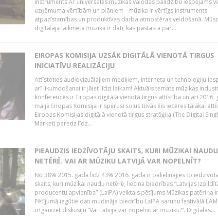
instruments.Ar universālās mūzikas valodas palīdzību iespējams vē
uzņēmuma vērtībām un plāniem - mūzika ir vērtīgs instruments
atpazīstamības un produktīvas darba atmosfēras veidošanā. Mūs
digitālajā laikmetā mūzika ir dati, kas pastāsta par...
EIROPAS KOMISIJA UZSĀK DIGITĀLĀ VIENOTĀ TIRGUS
INICIATĪVU REALIZĀCIJU
Attīstoties audiovizuālajiem medijiem, interneta un tehnoloģiju ies
arī likumdošanai ir jāiet līdzi laikam! Aktuāls temats mūzikas industr
konferencēs ir Eiropas digitālā vienotā tirgus attīstība un arī 2016.
maijā Eiropas Komisija ir spērusi soļus tuvāk šīs ieceres tālākai attīs
Eiropas Komisijas digitālā vienotā tirgus stratēģija (The Digital Sing
Market) paredz līdz...
PIEAUDZIS IEDZĪVOTĀJU SKAITS, KURI MŪZIKAI NAUDU
NETĒRĒ. VAI AR MŪZIKU LATVIJĀ VAR NOPELNĪT?
No 38% 2015. gadā līdz 43% 2016. gadā ir palielinājies to iedzīvot
skaits, kuri mūzikai naudu netērē, liecina biedrības “Latvijas Izpildīt
producentu apvienība” (LaIPA) veiktais pētījums Mūzikas patēriņa i
Pētījumā iegūtie dati mudināja biedrību LaIPA sarunu festivālā LA
organizēt diskusiju “Vai Latvijā var nopelnīt ar mūziku?”. Digitālās...