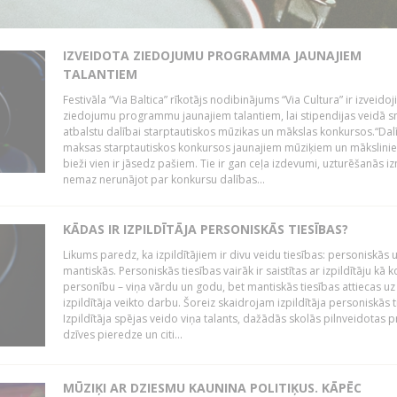
IZVEIDOTA ZIEDOJUMU PROGRAMMA JAUNAJIEM
TALANTIEM
Festivāla “Via Baltica” rīkotājs nodibinājums “Via Cultura” ir izveidoj
ziedojumu programmu jaunajiem talantiem, lai stipendijas veidā s
atbalstu dalībai starptautiskos mūzikas un mākslas konkursos.“Dal
maksas starptautiskos konkursos jaunajiem mūziķiem un mākslini
bieži vien ir jāsedz pašiem. Tie ir gan ceļa izdevumi, uzturēšanās i
nemaz nerunājot par konkursu dalības...
KĀDAS IR IZPILDĪTĀJA PERSONISKĀS TIESĪBAS?
Likums paredz, ka izpildītājiem ir divu veidu tiesības: personiskās 
mantiskās. Personiskās tiesības vairāk ir saistītas ar izpildītāju kā 
personību – viņa vārdu un godu, bet mantiskās tiesības attiecas uz
izpildītāja veikto darbu. Šoreiz skaidrojam izpildītāja personiskās t
Izpildītāja spējas veido viņa talants, dažādās skolās pilnveidotas 
dzīves pieredze un citi...
MŪZIĶI AR DZIESMU KAUNINA POLITIĶUS. KĀPĒC