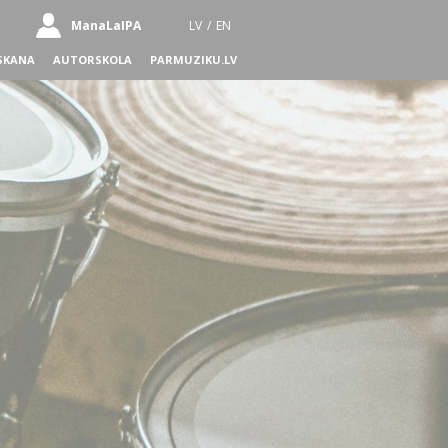
ManaLaIPA
LV
/
EN
SKANA
AUTORSKOLA
PARMUZIKU.LV