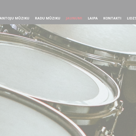
ANTOJU MŪZIKU
RADU MŪZIKU
JAUNUMI
LAIPA
KONTAKTI
LIDZ