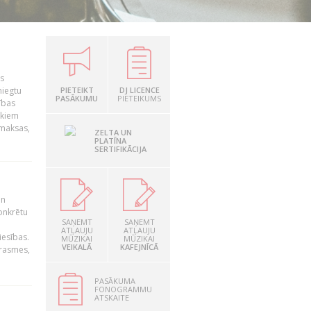
is
niegtu
PIETEIKT
DJ LICENCE
PASĀKUMU
PIETEIKUMS
ības
ekiem
zmaksas,
ZELTA UN
PLATĪNA
SERTIFIKĀCIJA
un
konkrētu
SAŅEMT
SAŅEMT
ATĻAUJU
ATĻAUJU
iesības.
MŪZIKAI
MŪZIKAI
VEIKALĀ
KAFEJNĪCĀ
prasmes,
PASĀKUMA
FONOGRAMMU
ATSKAITE