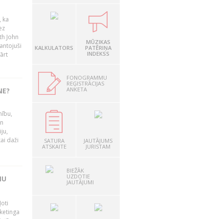
, ka
ez
th John
MŪZIKAS
mantojuši
KALKULATORS
PATĒRIŅA
INDEKSS
ārt
FONOGRAMMU
REĢISTRĀCIJAS
ANKETA
NE?
nību,
un
ju,
ai daži
SATURA
JAUTĀJUMS
ATSKAITE
JURISTAM
BIEŽĀK
UZDOTIE
MU
JAUTĀJUMI
oti
ketinga