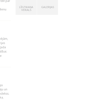
stīt par
LĪDZSKAŅA
GALERIJAS
dienu
VEIKALS
pējām,
ijas
 gada
tībai.
le
āju
āju un
ndekss.
MPA