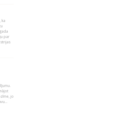
, ka
tu
 gada
ju par
strijas
i
dījumu.
nājot
ozīme, jo
vu...