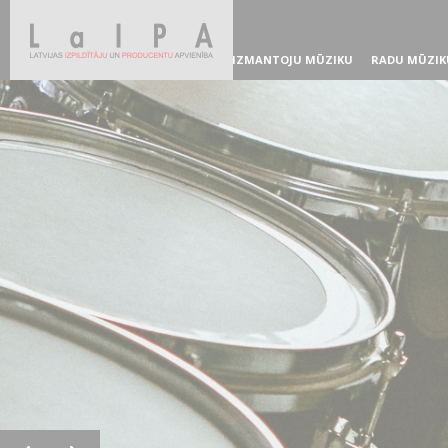
IZMANTOJU MŪZIKU
RADU MŪZIK