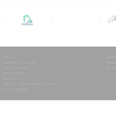
LAIPA
BIEDRĪ
ES IZMANTOJU MŪZIKU
MISAS 
ES RADU MŪZIKU
TEL. 6
AKTUALITĀTES
KONTAKTI
SĪKDATŅU IZMANTOŠANAS POLITIKA
DATU APSTRĀDE