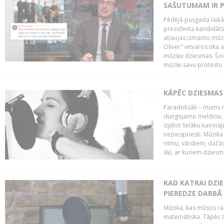
SAŠUTUMAM IR 
Pēdējā pusgada laikā 
prezidenta kandidāt
atļaujas izmanto mūz
Oliver" ietvaros tika 
mūziķu dziesmas. Šovā
mūziķi savu protestu 
KĀPĒC DZIESMAS 
Paradoksāli – mums ne
dungojamo meldiņu, j
izjūtot lielāku kairi
nepiespriesti. Mūzik
ritmu, vārdiem, dažād
āķi, ar kuriem dzies
KAD KATRAI DZI
PIEREDZE DARBĀ
Mūzika, kas mūsos rai
matemātiska. Tāpēc t