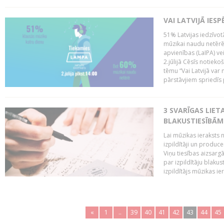
VAI LATVIJĀ IES
51% Latvijas iedzīvot
mūzikai naudu netērē,
apvienības (LaIPA) ve
2.jūlijā Cēsīs notieko
tēmu “Vai Latvijā var 
pārstāvjiem spriedīs p
3 SVARĪGAS LIETA
BLAKUSTIESĪBĀM
Lai mūzikas ieraksts n
izpildītāji un produc
Viņu tiesības aizsarg
par izpildītāju blaku
izpildītājs mūzikas ie
«
1
..
39
40
41
42
43
44
45