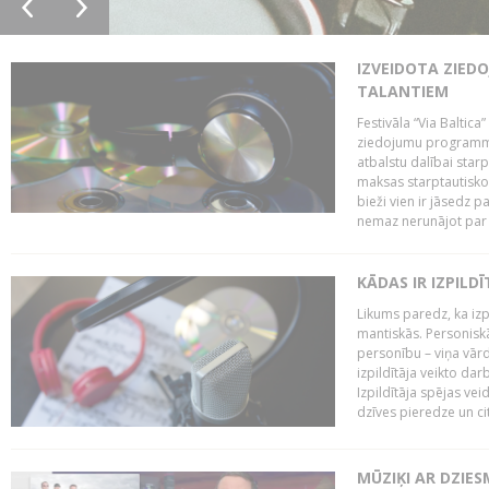
IZVEIDOTA ZIED
TALANTIEM
Festivāla “Via Baltica”
ziedojumu programmu 
atbalstu dalībai sta
maksas starptautisko
bieži vien ir jāsedz 
nemaz nerunājot par 
KĀDAS IR IZPILD
Likums paredz, ka izpi
mantiskās. Personiskās
personību – viņa vārd
izpildītāja veikto dar
Izpildītāja spējas ve
dzīves pieredze un citi
MŪZIĶI AR DZIES