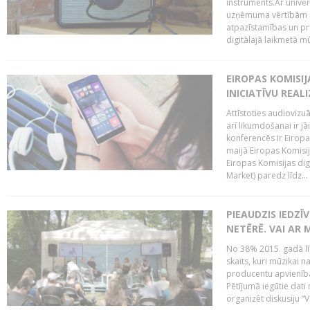
instruments.Ar univer
uzņēmuma vērtībām un
atpazīstamības un p
digitālajā laikmetā mū
EIROPAS KOMISIJ
INICIATĪVU REALI
Attīstoties audiovizu
arī likumdošanai ir jā
konferencēs ir Eiropas
maijā Eiropas Komisija
Eiropas Komisijas digi
Market) paredz līdz...
PIEAUDZIS IEDZĪ
NETĒRĒ. VAI AR 
No 38% 2015. gadā līd
skaits, kuri mūzikai n
producentu apvienība”
Pētījumā iegūtie dati
organizēt diskusiju “Va