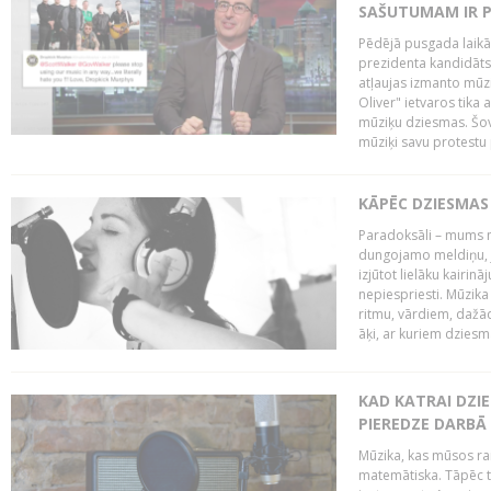
SAŠUTUMAM IR 
Pēdējā pusgada laikā 
prezidenta kandidāt
atļaujas izmanto mūz
Oliver" ietvaros tika 
mūziķu dziesmas. Šovā
mūziķi savu protestu 
KĀPĒC DZIESMAS 
Paradoksāli – mums ne
dungojamo meldiņu, j
izjūtot lielāku kairi
nepiespriesti. Mūzik
ritmu, vārdiem, dažād
āķi, ar kuriem dzies
KAD KATRAI DZI
PIEREDZE DARBĀ
Mūzika, kas mūsos rai
matemātiska. Tāpēc t