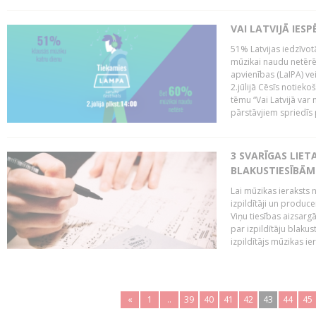
VAI LATVIJĀ IES
51% Latvijas iedzīvot
mūzikai naudu netērē,
apvienības (LaIPA) ve
2.jūlijā Cēsīs notieko
tēmu “Vai Latvijā var 
pārstāvjiem spriedīs p
3 SVARĪGAS LIETA
BLAKUSTIESĪBĀM
Lai mūzikas ieraksts n
izpildītāji un produc
Viņu tiesības aizsarg
par izpildītāju blaku
izpildītājs mūzikas ie
«
1
..
39
40
41
42
43
44
45