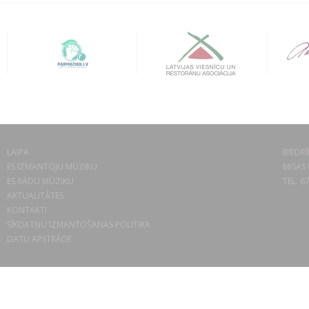
LAIPA
BIEDRĪ
ES IZMANTOJU MŪZIKU
MISAS 
ES RADU MŪZIKU
TEL. 6
AKTUALITĀTES
KONTAKTI
SĪKDATŅU IZMANTOŠANAS POLITIKA
DATU APSTRĀDE