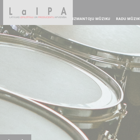
IZMANTOJU MŪZIKU
RADU MŪZIK