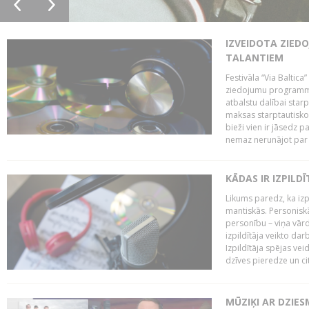
IZVEIDOTA ZIED
TALANTIEM
Festivāla “Via Baltica”
ziedojumu programmu 
atbalstu dalībai sta
maksas starptautisko
bieži vien ir jāsedz 
nemaz nerunājot par 
KĀDAS IR IZPILD
Likums paredz, ka izpi
mantiskās. Personiskās
personību – viņa vārd
izpildītāja veikto dar
Izpildītāja spējas ve
dzīves pieredze un citi
MŪZIĶI AR DZIES