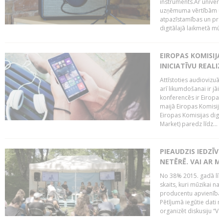
instruments.Ar univer
uzņēmuma vērtībām un
atpazīstamības un p
digitālajā laikmetā mū
EIROPAS KOMISIJ
INICIATĪVU REALI
Attīstoties audiovizu
arī likumdošanai ir jā
konferencēs ir Eiropas
maijā Eiropas Komisija
Eiropas Komisijas digi
Market) paredz līdz...
PIEAUDZIS IEDZĪ
NETĒRĒ. VAI AR 
No 38% 2015. gadā līd
skaits, kuri mūzikai n
producentu apvienība”
Pētījumā iegūtie dati
organizēt diskusiju “Va