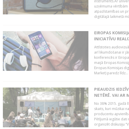
instruments.Ar univer
uzņēmuma vērtībām un
atpazīstamības un p
digitālajā laikmetā mū
EIROPAS KOMISIJ
INICIATĪVU REALI
Attīstoties audiovizu
arī likumdošanai ir jā
konferencēs ir Eiropas
maijā Eiropas Komisija
Eiropas Komisijas digi
Market) paredz līdz...
PIEAUDZIS IEDZĪ
NETĒRĒ. VAI AR 
No 38% 2015. gadā līd
skaits, kuri mūzikai n
producentu apvienība”
Pētījumā iegūtie dati
organizēt diskusiju “Va