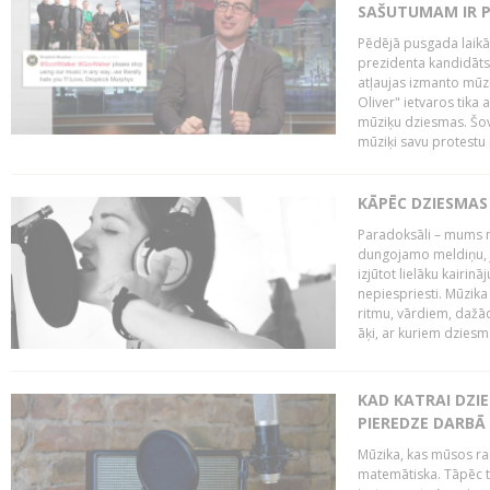
SAŠUTUMAM IR 
Pēdējā pusgada laikā 
prezidenta kandidāt
atļaujas izmanto mūz
Oliver" ietvaros tika 
mūziķu dziesmas. Šovā
mūziķi savu protestu 
KĀPĒC DZIESMAS 
Paradoksāli – mums ne
dungojamo meldiņu, j
izjūtot lielāku kairi
nepiespriesti. Mūzik
ritmu, vārdiem, dažād
āķi, ar kuriem dzies
KAD KATRAI DZI
PIEREDZE DARBĀ
Mūzika, kas mūsos rai
matemātiska. Tāpēc t