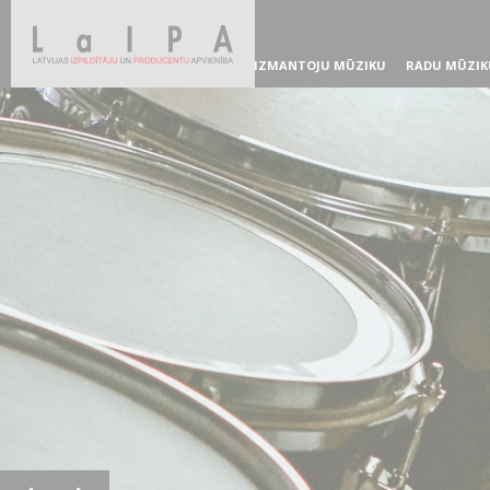
IZMANTOJU MŪZIKU
RADU MŪZIK