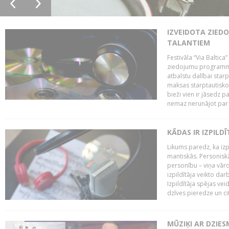
IZVEIDOTA ZIED
TALANTIEM
Festivāla “Via Baltica”
ziedojumu programmu 
atbalstu dalībai sta
maksas starptautisko
bieži vien ir jāsedz 
nemaz nerunājot par 
KĀDAS IR IZPILD
Likums paredz, ka izpi
mantiskās. Personiskās
personību – viņa vārd
izpildītāja veikto dar
Izpildītāja spējas ve
dzīves pieredze un citi
MŪZIĶI AR DZIES