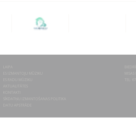
LAIPA
BIEDRĪ
ES IZMANTOJU MŪZIKU
MISAS 
ES RADU MŪZIKU
TEL. 6
AKTUALITĀTES
KONTAKTI
SĪKDATŅU IZMANTOŠANAS POLITIKA
DATU APSTRĀDE