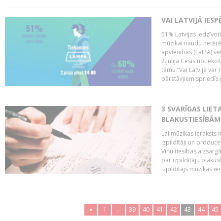
VAI LATVIJĀ IES
51% Latvijas iedzīvot
mūzikai naudu netērē,
apvienības (LaIPA) ve
2.jūlijā Cēsīs notieko
tēmu “Vai Latvijā var 
pārstāvjiem spriedīs p
3 SVARĪGAS LIETA
BLAKUSTIESĪBĀM
Lai mūzikas ieraksts n
izpildītāji un produc
Viņu tiesības aizsarg
par izpildītāju blaku
izpildītājs mūzikas ie
«
1
..
39
40
41
42
43
44
45