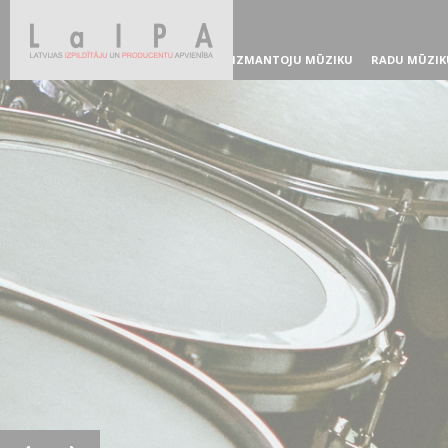
IZMANTOJU MŪZIKU
RADU MŪZIK