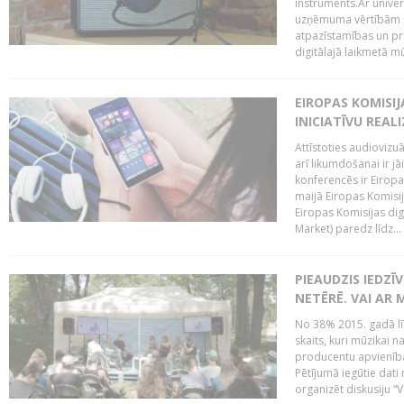
instruments.Ar univer
uzņēmuma vērtībām un
atpazīstamības un p
digitālajā laikmetā mū
EIROPAS KOMISIJ
INICIATĪVU REALI
Attīstoties audiovizu
arī likumdošanai ir jā
konferencēs ir Eiropas
maijā Eiropas Komisija
Eiropas Komisijas digi
Market) paredz līdz...
PIEAUDZIS IEDZĪ
NETĒRĒ. VAI AR 
No 38% 2015. gadā līd
skaits, kuri mūzikai n
producentu apvienība”
Pētījumā iegūtie dati
organizēt diskusiju “Va