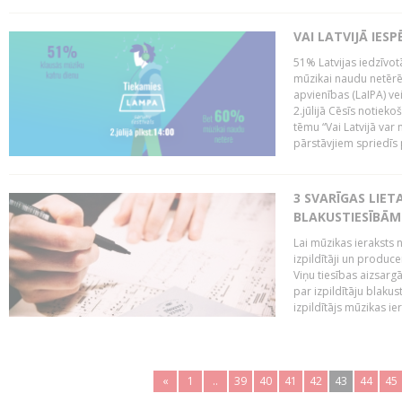
VAI LATVIJĀ IES
51% Latvijas iedzīvot
mūzikai naudu netērē,
apvienības (LaIPA) ve
2.jūlijā Cēsīs notieko
tēmu “Vai Latvijā var 
pārstāvjiem spriedīs p
3 SVARĪGAS LIETA
BLAKUSTIESĪBĀM
Lai mūzikas ieraksts n
izpildītāji un produc
Viņu tiesības aizsarg
par izpildītāju blaku
izpildītājs mūzikas ie
«
1
..
39
40
41
42
43
44
45