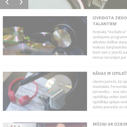
IZVEIDOTA ZIED
TALANTIEM
Festivāla “Via Baltica”
ziedojumu programmu 
atbalstu dalībai sta
maksas starptautisko
bieži vien ir jāsedz 
nemaz nerunājot par 
KĀDAS IR IZPILD
Likums paredz, ka izpi
mantiskās. Personiskās
personību – viņa vārd
izpildītāja veikto dar
Izpildītāja spējas ve
dzīves pieredze un citi
MŪZIĶI AR DZIES