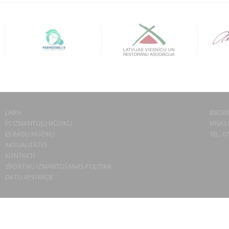
LAIPA
BIEDRĪ
ES IZMANTOJU MŪZIKU
MISAS 
ES RADU MŪZIKU
TEL. 6
AKTUALITĀTES
KONTAKTI
SĪKDATŅU IZMANTOŠANAS POLITIKA
DATU APSTRĀDE