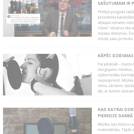
SAŠUTUMAM IR 
Pēdējā pusgada laikā 
prezidenta kandidāt
atļaujas izmanto mūz
Oliver" ietvaros tika 
mūziķu dziesmas. Šovā
mūziķi savu protestu 
KĀPĒC DZIESMAS 
Paradoksāli – mums ne
dungojamo meldiņu, j
izjūtot lielāku kairi
nepiespriesti. Mūzik
ritmu, vārdiem, dažād
āķi, ar kuriem dzies
KAD KATRAI DZI
PIEREDZE DARBĀ
Mūzika, kas mūsos rai
matemātiska. Tāpēc t