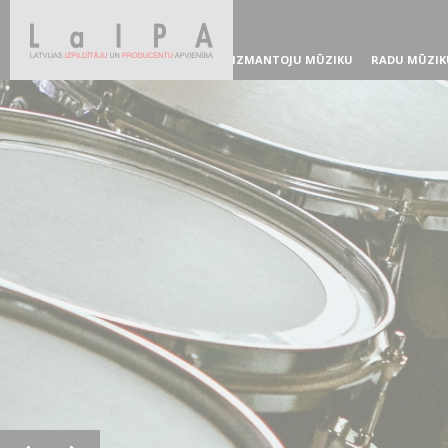
IZMANTOJU MŪZIKU
RADU MŪZIK