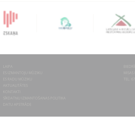
LAIPA
BIEDRĪ
ES IZMANTOJU MŪZIKU
MISAS 
ES RADU MŪZIKU
TEL. 6
AKTUALITĀTES
KONTAKTI
SĪKDATŅU IZMANTOŠANAS POLITIKA
DATU APSTRĀDE