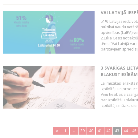
VAI LATVIJĀ IES
51% Latvijas iedzīvot
mūzikai naudu netērē,
apvienības (LaIPA) ve
2.jūlijā Cēsīs notieko
tēmu “Vai Latvijā var 
pārstāvjiem spriedīs p
3 SVARĪGAS LIETA
BLAKUSTIESĪBĀM
Lai mūzikas ieraksts n
izpildītāji un produc
Viņu tiesības aizsarg
par izpildītāju blaku
izpildītājs mūzikas ie
«
1
..
39
40
41
42
43
44
45