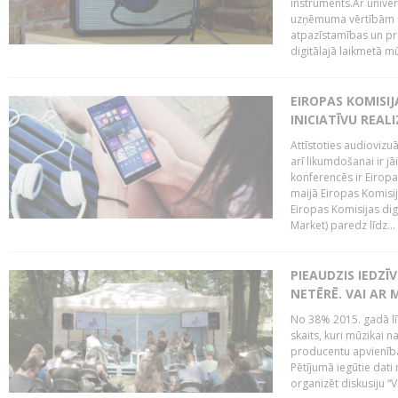
instruments.Ar univer
uzņēmuma vērtībām un
atpazīstamības un p
digitālajā laikmetā mū
EIROPAS KOMISIJ
INICIATĪVU REALI
Attīstoties audiovizu
arī likumdošanai ir jā
konferencēs ir Eiropas
maijā Eiropas Komisija
Eiropas Komisijas digi
Market) paredz līdz...
PIEAUDZIS IEDZĪ
NETĒRĒ. VAI AR 
No 38% 2015. gadā līd
skaits, kuri mūzikai n
producentu apvienība”
Pētījumā iegūtie dati
organizēt diskusiju “Va