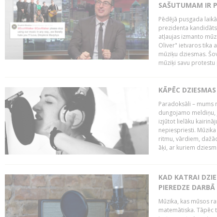
SAŠUTUMAM IR 
Pēdējā pusgada laikā 
prezidenta kandidāt
atļaujas izmanto mūz
Oliver" ietvaros tika 
mūziķu dziesmas. Šovā
mūziķi savu protestu 
KĀPĒC DZIESMAS 
Paradoksāli – mums ne
dungojamo meldiņu, j
izjūtot lielāku kairi
nepiespriesti. Mūzik
ritmu, vārdiem, dažād
āķi, ar kuriem dzies
KAD KATRAI DZI
PIEREDZE DARBĀ
Mūzika, kas mūsos rai
matemātiska. Tāpēc t