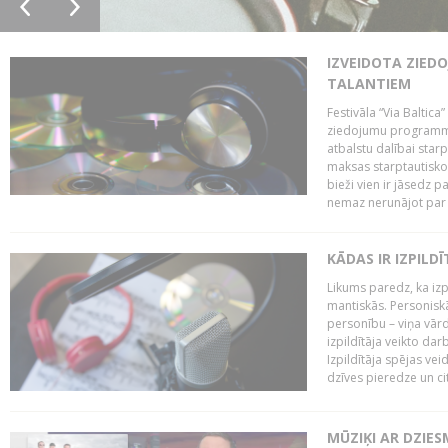
IZVEIDOTA ZIED
TALANTIEM
Festivāla “Via Baltica”
ziedojumu programmu 
atbalstu dalībai sta
maksas starptautisko
bieži vien ir jāsedz 
nemaz nerunājot par 
KĀDAS IR IZPILD
Likums paredz, ka izpi
mantiskās. Personiskās
personību – viņa vārd
izpildītāja veikto dar
Izpildītāja spējas ve
dzīves pieredze un citi
MŪZIĶI AR DZIES