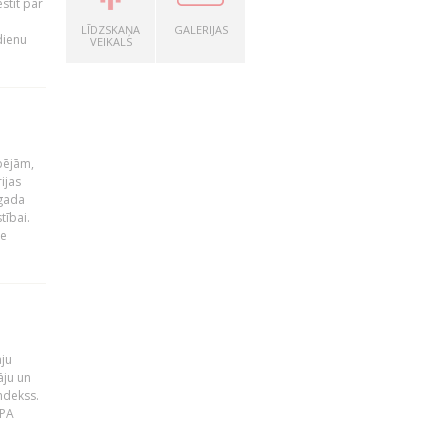
stīt par
LĪDZSKAŅA
GALERIJAS
dienu
VEIKALS
pējām,
ijas
 gada
tībai.
le
āju
āju un
ndekss.
MPA