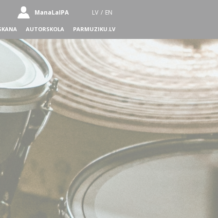
ManaLaIPA
LV
/
EN
SKANA
AUTORSKOLA
PARMUZIKU.LV