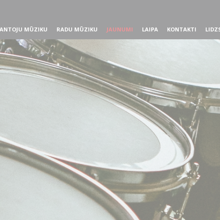
ANTOJU MŪZIKU
RADU MŪZIKU
JAUNUMI
LAIPA
KONTAKTI
LIDZ