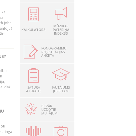
, ka
ez
th John
MŪZIKAS
mantojuši
KALKULATORS
PATĒRIŅA
INDEKSS
ārt
FONOGRAMMU
REĢISTRĀCIJAS
ANKETA
NE?
nību,
un
ju,
ai daži
SATURA
JAUTĀJUMS
ATSKAITE
JURISTAM
BIEŽĀK
UZDOTIE
MU
JAUTĀJUMI
oti
ketinga