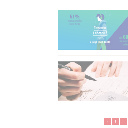
«
1
..