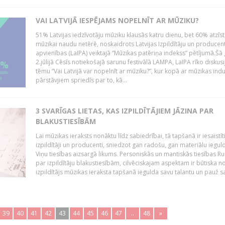
VAI LATVIJĀ IESPĒJAMS NOPELNĪT AR MŪZIKU?
51% Latvijas iedzīvotāju mūziku klausās katru dienu, bet 60% atzīst
mūzikai naudu netērē, noskaidrots Latvijas Izpildītāju un producen
apvienības (LaIPA) veiktajā “Mūzikas patēriņa indekss” pētījumā.Šā
2.jūlijā Cēsīs notiekošajā sarunu festivālā LAMPA, LaIPA rīko diskusi
tēmu “Vai Latvijā var nopelnīt ar mūziku?”, kur kopā ar mūzikas indu
pārstāvjiem spriedīs par to, kā...
3 SVARĪGAS LIETAS, KAS IZPILDĪTĀJIEM JĀZINA PAR
BLAKUSTIESĪBĀM
Lai mūzikas ieraksts nonāktu līdz sabiedrībai, tā tapšanā ir iesaistīt
izpildītāji un producenti, sniedzot gan radošu, gan materiālu iegul
Viņu tiesības aizsargā likums. Personiskās un mantiskās tiesības Ru
par izpildītāju blakustiesībām, cilvēciskajam aspektam ir būtiska n
izpildītājs mūzikas ieraksta tapšanā iegulda savu talantu un pauž sa
39
40
41
42
43
44
45
46
47
..
48
»