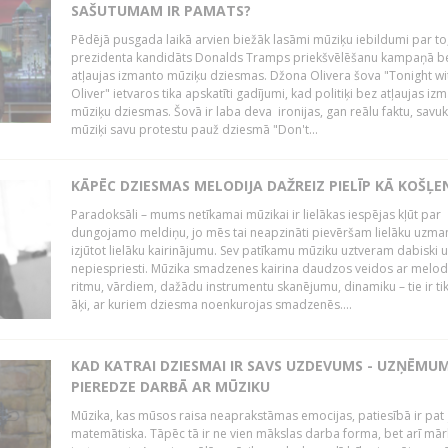
SAŠUTUMAM IR PAMATS?
Pēdējā pusgada laikā arvien biežāk lasāmi mūziķu iebildumi par to
prezidenta kandidāts Donalds Tramps priekšvēlēšanu kampaņā b
atļaujas izmanto mūziķu dziesmas. Džona Olivera šova "Tonight wi
Oliver" ietvaros tika apskatīti gadījumi, kad politiķi bez atļaujas iz
mūziķu dziesmas. Šovā ir laba deva ironijas, gan reālu faktu, savuk
mūziķi savu protestu pauž dziesmā "Don't...
KĀPĒC DZIESMAS MELODIJA DAŽREIZ PIELĪP KĀ KOŠĻE
Paradoksāli – mums netīkamai mūzikai ir lielākas iespējas kļūt par
dungojamo meldiņu, jo mēs tai neapzināti pievēršam lielāku uzma
izjūtot lielāku kairinājumu. Sev patīkamu mūziku uztveram dabiski 
nepiespriesti. Mūzika smadzenes kairina daudzos veidos ar melodi
ritmu, vārdiem, dažādu instrumentu skanējumu, dinamiku – tie ir tik
āķi, ar kuriem dziesma noenkurojas smadzenēs....
KAD KATRAI DZIESMAI IR SAVS UZDEVUMS - UZŅĒMU
PIEREDZE DARBĀ AR MŪZIKU
Mūzika, kas mūsos raisa neaprakstāmas emocijas, patiesībā ir pat ļ
matemātiska. Tāpēc tā ir ne vien mākslas darba forma, bet arī mār