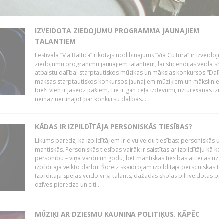
IZVEIDOTA ZIEDOJUMU PROGRAMMA JAUNAJIEM
TALANTIEM
Festivāla “Via Baltica” rīkotājs nodibinājums “Via Cultura” ir izveidoj
ziedojumu programmu jaunajiem talantiem, lai stipendijas veidā s
atbalstu dalībai starptautiskos mūzikas un mākslas konkursos.“Dal
maksas starptautiskos konkursos jaunajiem mūziķiem un mākslini
bieži vien ir jāsedz pašiem. Tie ir gan ceļa izdevumi, uzturēšanās i
nemaz nerunājot par konkursu dalības...
KĀDAS IR IZPILDĪTĀJA PERSONISKĀS TIESĪBAS?
Likums paredz, ka izpildītājiem ir divu veidu tiesības: personiskās 
mantiskās. Personiskās tiesības vairāk ir saistītas ar izpildītāju kā 
personību – viņa vārdu un godu, bet mantiskās tiesības attiecas uz
izpildītāja veikto darbu. Šoreiz skaidrojam izpildītāja personiskās t
Izpildītāja spējas veido viņa talants, dažādās skolās pilnveidotas 
dzīves pieredze un citi...
MŪZIĶI AR DZIESMU KAUNINA POLITIĶUS. KĀPĒC