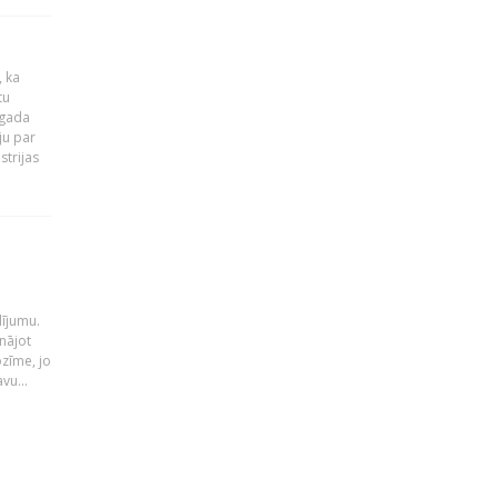
, ka
tu
 gada
ju par
strijas
i
dījumu.
nājot
ozīme, jo
vu...