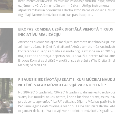
instruments.Ar universālās mūzikas valodas palīdzību iespējams vē
uzņēmuma vērtībām un plāniem - mūzika ir vērtīgs instruments
atpazīstamības un produktīvas darba atmosfēras veidošanā. Mūs
digitālajā laikmetā mūzika ir dati, kas pastāsta par...
EIROPAS KOMISIJA UZSĀK DIGITĀLĀ VIENOTĀ TIRGUS
INICIATĪVU REALIZĀCIJU
Attīstoties audiovizuālajiem medijiem, interneta un tehnoloģiju ies
arī likumdošanai ir jāiet līdzi laikam! Aktuāls temats mūzikas industr
konferencēs ir Eiropas digitālā vienotā tirgus attīstība un arī 2016.
maijā Eiropas Komisija ir spērusi soļus tuvāk šīs ieceres tālākai attīs
Eiropas Komisijas digitālā vienotā tirgus stratēģija (The Digital Sing
Market) paredz līdz...
PIEAUDZIS IEDZĪVOTĀJU SKAITS, KURI MŪZIKAI NAUDU
NETĒRĒ. VAI AR MŪZIKU LATVIJĀ VAR NOPELNĪT?
No 38% 2015. gadā līdz 43% 2016. gadā ir palielinājies to iedzīvot
skaits, kuri mūzikai naudu netērē, liecina biedrības “Latvijas Izpildīt
producentu apvienība” (LaIPA) veiktais pētījums Mūzikas patēriņa i
Pētījumā iegūtie dati mudināja biedrību LaIPA sarunu festivālā LA
organizēt diskusiju “Vai Latvijā var nopelnīt ar mūziku?”. Digitālās...