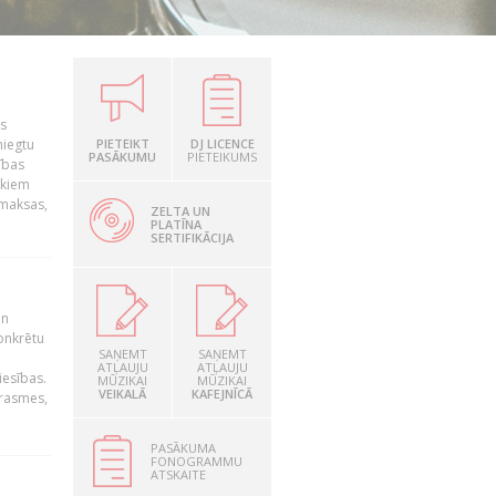
is
niegtu
PIETEIKT
DJ LICENCE
PASĀKUMU
PIETEIKUMS
ības
ekiem
zmaksas,
ZELTA UN
PLATĪNA
SERTIFIKĀCIJA
un
konkrētu
SAŅEMT
SAŅEMT
ATĻAUJU
ATĻAUJU
iesības.
MŪZIKAI
MŪZIKAI
VEIKALĀ
KAFEJNĪCĀ
prasmes,
PASĀKUMA
FONOGRAMMU
ATSKAITE