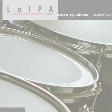
IZMANTOJU MŪZIKU
RADU MŪZIK