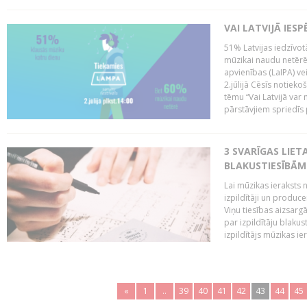
VAI LATVIJĀ IES
51% Latvijas iedzīvot
mūzikai naudu netērē,
apvienības (LaIPA) ve
2.jūlijā Cēsīs notieko
tēmu “Vai Latvijā var 
pārstāvjiem spriedīs p
3 SVARĪGAS LIETA
BLAKUSTIESĪBĀM
Lai mūzikas ieraksts n
izpildītāji un produc
Viņu tiesības aizsarg
par izpildītāju blaku
izpildītājs mūzikas ie
«
1
..
39
40
41
42
43
44
45