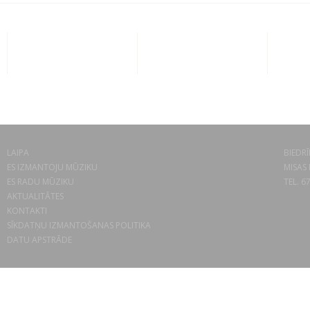
LAIPA
BIEDRĪ
ES IZMANTOJU MŪZIKU
MISAS 
ES RADU MŪZIKU
TEL. 6
AKTUALITĀTES
KONTAKTI
SĪKDATŅU IZMANTOŠANAS POLITIKA
DATU APSTRĀDE