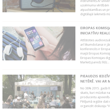
instruments.Ar univer
uzņēmuma vērtībām un
atpazīstamības un p
digitālajā laikmetā mū
EIROPAS KOMISIJ
INICIATĪVU REALI
Attīstoties audiovizu
arī likumdošanai ir jā
konferencēs ir Eiropas
maijā Eiropas Komisija
Eiropas Komisijas digi
Market) paredz līdz...
PIEAUDZIS IEDZĪ
NETĒRĒ. VAI AR 
No 38% 2015. gadā līd
skaits, kuri mūzikai n
producentu apvienība”
Pētījumā iegūtie dati
organizēt diskusiju “Va