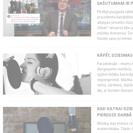
SAŠUTUMAM IR 
Pēdējā pusgada laikā 
prezidenta kandidāt
atļaujas izmanto mūz
Oliver" ietvaros tika 
mūziķu dziesmas. Šovā
mūziķi savu protestu 
KĀPĒC DZIESMAS 
Paradoksāli – mums ne
dungojamo meldiņu, j
izjūtot lielāku kairi
nepiespriesti. Mūzik
ritmu, vārdiem, dažād
āķi, ar kuriem dzies
KAD KATRAI DZI
PIEREDZE DARBĀ
Mūzika, kas mūsos rai
matemātiska. Tāpēc t