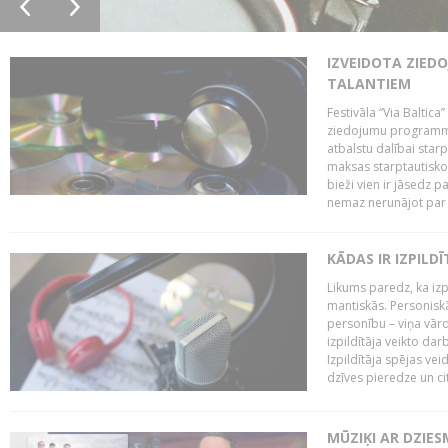
IZVEIDOTA ZIED
TALANTIEM
Festivāla “Via Baltica”
ziedojumu programmu 
atbalstu dalībai sta
maksas starptautisko
bieži vien ir jāsedz 
nemaz nerunājot par 
KĀDAS IR IZPILD
Likums paredz, ka izpi
mantiskās. Personiskās
personību – viņa vārd
izpildītāja veikto dar
Izpildītāja spējas ve
dzīves pieredze un citi
MŪZIĶI AR DZIES