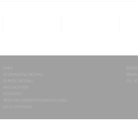
LAIPA
BIEDRĪ
ES IZMANTOJU MŪZIKU
MISAS 
ES RADU MŪZIKU
TEL. 6
AKTUALITĀTES
KONTAKTI
SĪKDATŅU IZMANTOŠANAS POLITIKA
DATU APSTRĀDE