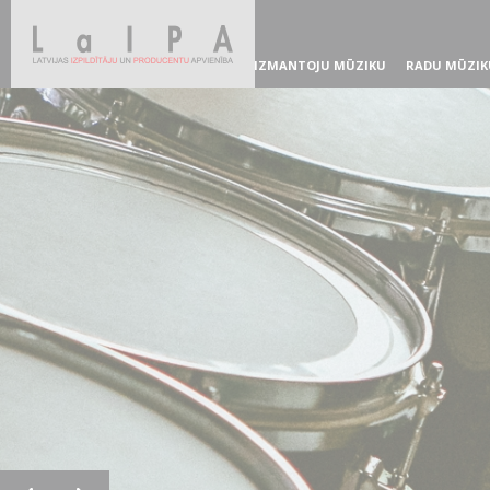
IZMANTOJU MŪZIKU
RADU MŪZIK