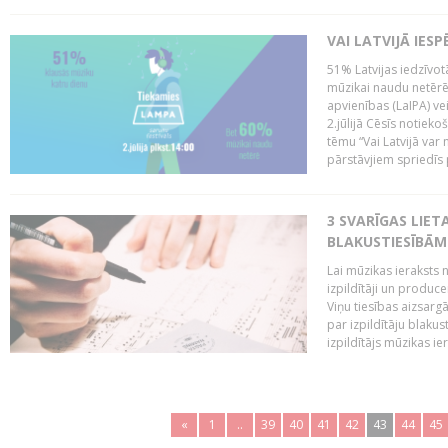
VAI LATVIJĀ IES
51% Latvijas iedzīvot
mūzikai naudu netērē,
apvienības (LaIPA) ve
2.jūlijā Cēsīs notieko
tēmu “Vai Latvijā var 
pārstāvjiem spriedīs p
3 SVARĪGAS LIETA
BLAKUSTIESĪBĀM
Lai mūzikas ieraksts n
izpildītāji un produc
Viņu tiesības aizsarg
par izpildītāju blaku
izpildītājs mūzikas ie
«
1
..
39
40
41
42
43
44
45