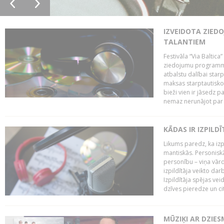
IZVEIDOTA ZIED
TALANTIEM
Festivāla “Via Baltica”
ziedojumu programmu 
atbalstu dalībai sta
maksas starptautisko
bieži vien ir jāsedz 
nemaz nerunājot par 
KĀDAS IR IZPILD
Likums paredz, ka izpi
mantiskās. Personiskās
personību – viņa vārd
izpildītāja veikto dar
Izpildītāja spējas ve
dzīves pieredze un citi
MŪZIĶI AR DZIES