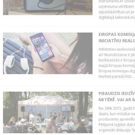
instruments.Ar univer
uzņēmuma vērtībām un
atpazīstamības un p
digitālajā laikmetā mū
EIROPAS KOMISIJ
INICIATĪVU REALI
Attīstoties audiovizu
arī likumdošanai ir jā
konferencēs ir Eiropas
maijā Eiropas Komisija
Eiropas Komisijas digi
Market) paredz līdz...
PIEAUDZIS IEDZĪ
NETĒRĒ. VAI AR 
No 38% 2015. gadā līd
skaits, kuri mūzikai n
producentu apvienība”
Pētījumā iegūtie dati
organizēt diskusiju “Va