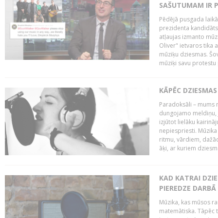
SAŠUTUMAM IR 
Pēdējā pusgada laikā 
prezidenta kandidāt
atļaujas izmanto mūz
Oliver" ietvaros tika 
mūziķu dziesmas. Šovā
mūziķi savu protestu 
KĀPĒC DZIESMAS 
Paradoksāli – mums ne
dungojamo meldiņu, j
izjūtot lielāku kairi
nepiespriesti. Mūzik
ritmu, vārdiem, dažād
āķi, ar kuriem dzies
KAD KATRAI DZI
PIEREDZE DARBĀ
Mūzika, kas mūsos rai
matemātiska. Tāpēc t