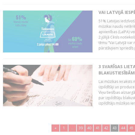
VAI LATVIJĀ IES
51% Latvijas iedzīvot
mūzikai naudu netērē,
apvienības (LaIPA) ve
2.jūlijā Cēsīs notieko
tēmu “Vai Latvijā var 
pārstāvjiem spriedīs p
3 SVARĪGAS LIETA
BLAKUSTIESĪBĀM
Lai mūzikas ieraksts n
izpildītāji un produc
Viņu tiesības aizsarg
par izpildītāju blaku
izpildītājs mūzikas ie
«
1
..
39
40
41
42
43
44
45