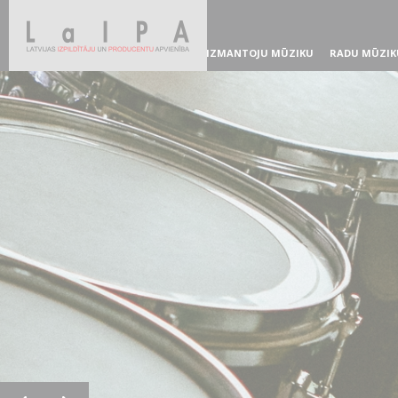
IZMANTOJU MŪZIKU
RADU MŪZIK