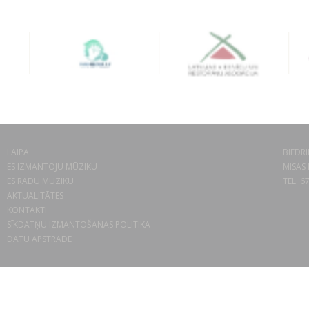
LAIPA
BIEDRĪ
ES IZMANTOJU MŪZIKU
MISAS 
ES RADU MŪZIKU
TEL. 6
AKTUALITĀTES
KONTAKTI
SĪKDATŅU IZMANTOŠANAS POLITIKA
DATU APSTRĀDE