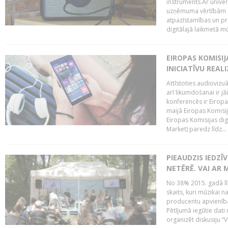
instruments.Ar univer
uzņēmuma vērtībām un
atpazīstamības un p
digitālajā laikmetā mū
EIROPAS KOMISIJ
INICIATĪVU REALI
Attīstoties audiovizu
arī likumdošanai ir jā
konferencēs ir Eiropas
maijā Eiropas Komisija
Eiropas Komisijas digi
Market) paredz līdz...
PIEAUDZIS IEDZĪ
NETĒRĒ. VAI AR 
No 38% 2015. gadā līd
skaits, kuri mūzikai n
producentu apvienība”
Pētījumā iegūtie dati
organizēt diskusiju “Va