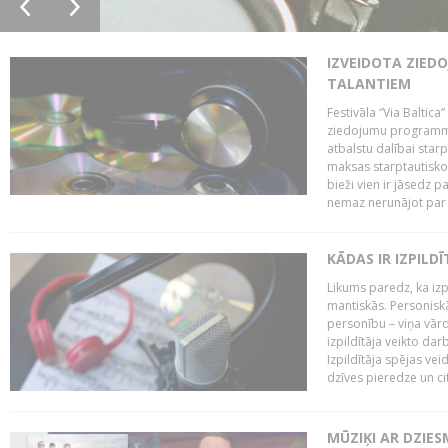
IZVEIDOTA ZIED
TALANTIEM
Festivāla “Via Baltica”
ziedojumu programmu 
atbalstu dalībai sta
maksas starptautisko
bieži vien ir jāsedz 
nemaz nerunājot par 
KĀDAS IR IZPILD
Likums paredz, ka izpi
mantiskās. Personiskās
personību – viņa vārd
izpildītāja veikto dar
Izpildītāja spējas ve
dzīves pieredze un citi
MŪZIĶI AR DZIES