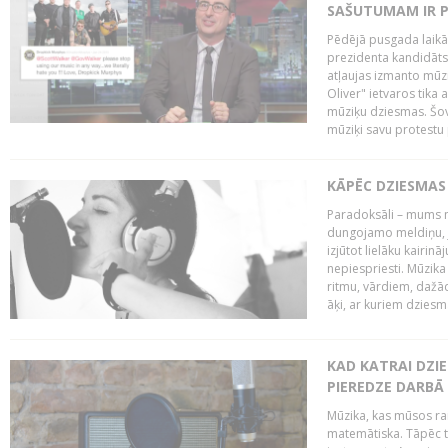
SAŠUTUMAM IR 
Pēdējā pusgada laikā 
prezidenta kandidāt
atļaujas izmanto mūz
Oliver" ietvaros tika 
mūziķu dziesmas. Šovā
mūziķi savu protestu 
KĀPĒC DZIESMAS 
Paradoksāli – mums ne
dungojamo meldiņu, j
izjūtot lielāku kairi
nepiespriesti. Mūzik
ritmu, vārdiem, dažād
āķi, ar kuriem dzies
KAD KATRAI DZI
PIEREDZE DARBĀ
Mūzika, kas mūsos rai
matemātiska. Tāpēc t