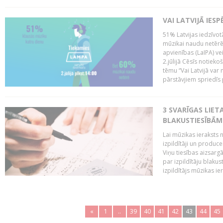
VAI LATVIJĀ IES
51% Latvijas iedzīvot
mūzikai naudu netērē,
apvienības (LaIPA) ve
2.jūlijā Cēsīs notieko
tēmu “Vai Latvijā var 
pārstāvjiem spriedīs p
3 SVARĪGAS LIETA
BLAKUSTIESĪBĀM
Lai mūzikas ieraksts n
izpildītāji un produc
Viņu tiesības aizsarg
par izpildītāju blaku
izpildītājs mūzikas ie
«
1
..
39
40
41
42
43
44
45