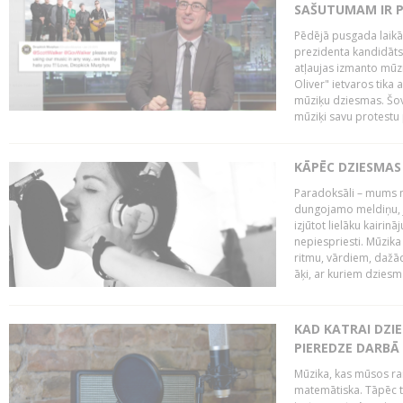
SAŠUTUMAM IR 
Pēdējā pusgada laikā 
prezidenta kandidāt
atļaujas izmanto mūz
Oliver" ietvaros tika 
mūziķu dziesmas. Šovā
mūziķi savu protestu 
KĀPĒC DZIESMAS 
Paradoksāli – mums ne
dungojamo meldiņu, j
izjūtot lielāku kairi
nepiespriesti. Mūzik
ritmu, vārdiem, dažād
āķi, ar kuriem dzies
KAD KATRAI DZI
PIEREDZE DARBĀ
Mūzika, kas mūsos rai
matemātiska. Tāpēc t