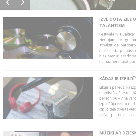
IZVEIDOTA ZIED
TALANTIEM
Festivāla “Via Baltica”
ziedojumu programmu 
atbalstu dalībai sta
maksas starptautisko
bieži vien ir jāsedz 
nemaz nerunājot par 
KĀDAS IR IZPILD
Likums paredz, ka izpi
mantiskās. Personiskās
personību – viņa vārd
izpildītāja veikto dar
Izpildītāja spējas ve
dzīves pieredze un citi
MŪZIĶI AR DZIES