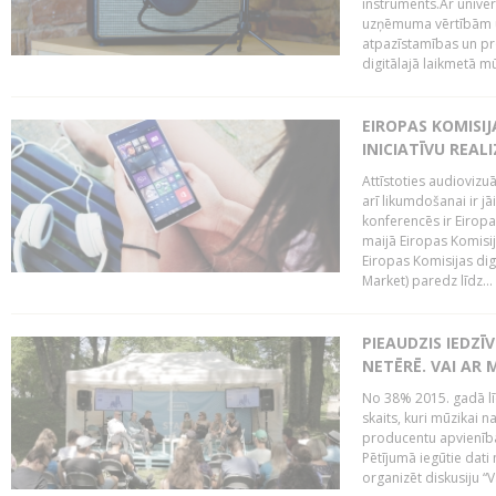
instruments.Ar univer
uzņēmuma vērtībām un
atpazīstamības un p
digitālajā laikmetā mū
EIROPAS KOMISIJ
INICIATĪVU REALI
Attīstoties audiovizu
arī likumdošanai ir jā
konferencēs ir Eiropas
maijā Eiropas Komisija
Eiropas Komisijas digi
Market) paredz līdz...
PIEAUDZIS IEDZĪ
NETĒRĒ. VAI AR 
No 38% 2015. gadā līd
skaits, kuri mūzikai n
producentu apvienība”
Pētījumā iegūtie dati
organizēt diskusiju “Va