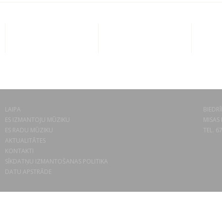
LAIPA
BIEDRĪ
ES IZMANTOJU MŪZIKU
MISAS 
ES RADU MŪZIKU
TEL. 6
AKTUALITĀTES
KONTAKTI
SĪKDATŅU IZMANTOŠANAS POLITIKA
DATU APSTRĀDE