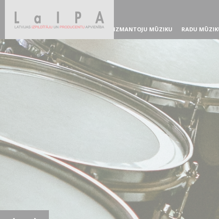
IZMANTOJU MŪZIKU
RADU MŪZIK