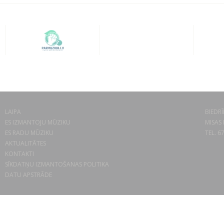
LAIPA
BIEDRĪ
ES IZMANTOJU MŪZIKU
MISAS 
ES RADU MŪZIKU
TEL. 6
AKTUALITĀTES
KONTAKTI
SĪKDATŅU IZMANTOŠANAS POLITIKA
DATU APSTRĀDE