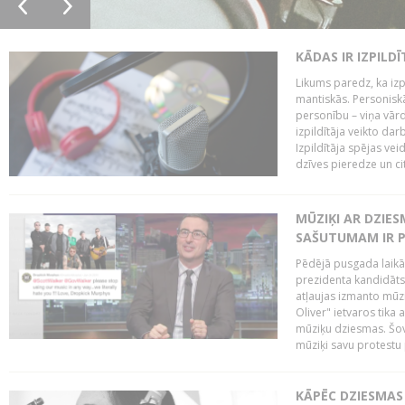
KĀDAS IR IZPILD
Likums paredz, ka izpi
mantiskās. Personiskās
personību – viņa vārd
izpildītāja veikto dar
Izpildītāja spējas ve
dzīves pieredze un citi
MŪZIĶI AR DZIES
SAŠUTUMAM IR 
Pēdējā pusgada laikā 
prezidenta kandidāt
atļaujas izmanto mūz
Oliver" ietvaros tika 
mūziķu dziesmas. Šovā
mūziķi savu protestu 
KĀPĒC DZIESMAS 