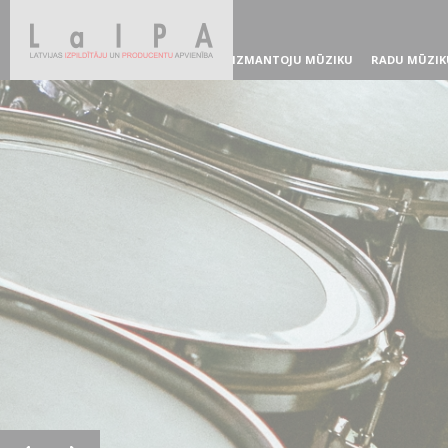
IZMANTOJU MŪZIKU
RADU MŪZIK