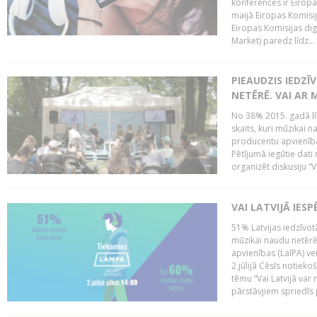
konferencēs ir Eiropas
maijā Eiropas Komisija
Eiropas Komisijas digi
Market) paredz līdz...
PIEAUDZIS IEDZĪ
NETĒRĒ. VAI AR 
No 38% 2015. gadā līd
skaits, kuri mūzikai n
producentu apvienība”
Pētījumā iegūtie dati
organizēt diskusiju “Va
VAI LATVIJĀ IES
51% Latvijas iedzīvot
mūzikai naudu netērē,
apvienības (LaIPA) ve
2.jūlijā Cēsīs notieko
tēmu “Vai Latvijā var 
pārstāvjiem spriedīs p