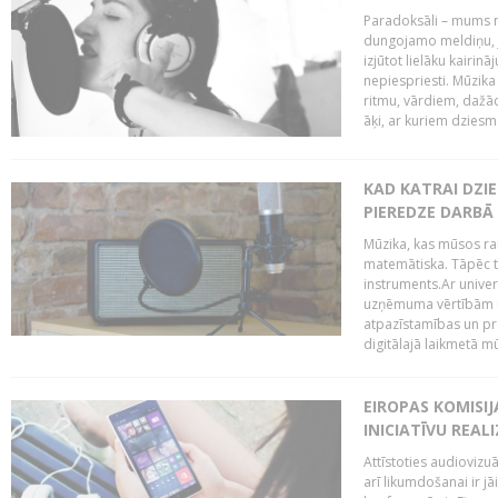
Paradoksāli – mums ne
dungojamo meldiņu, j
izjūtot lielāku kairi
nepiespriesti. Mūzik
ritmu, vārdiem, dažād
āķi, ar kuriem dzies
KAD KATRAI DZI
PIEREDZE DARBĀ
Mūzika, kas mūsos rai
matemātiska. Tāpēc t
instruments.Ar univer
uzņēmuma vērtībām un
atpazīstamības un p
digitālajā laikmetā mū
EIROPAS KOMISIJ
INICIATĪVU REALI
Attīstoties audiovizu
arī likumdošanai ir jā