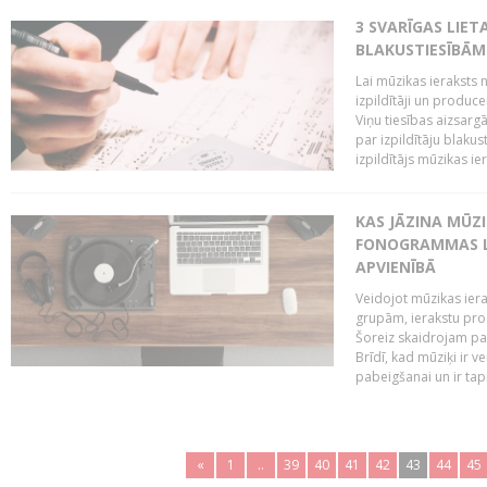
3 SVARĪGAS LIETA
BLAKUSTIESĪBĀM
Lai mūzikas ieraksts n
izpildītāji un produc
Viņu tiesības aizsarg
par izpildītāju blaku
izpildītājs mūzikas ie
KAS JĀZINA MŪZ
FONOGRAMMAS LA
APVIENĪBĀ
Veidojot mūzikas iera
grupām, ierakstu pr
Šoreiz skaidrojam pa
Brīdī, kad mūziķi ir 
pabeigšanai un ir tapi
«
1
..
39
40
41
42
43
44
45