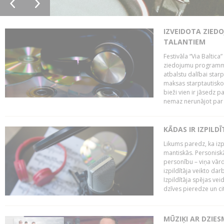
IZVEIDOTA ZIED
TALANTIEM
Festivāla “Via Baltica”
ziedojumu programmu 
atbalstu dalībai sta
maksas starptautisko
bieži vien ir jāsedz 
nemaz nerunājot par 
KĀDAS IR IZPILD
Likums paredz, ka izpi
mantiskās. Personiskās
personību – viņa vārd
izpildītāja veikto dar
Izpildītāja spējas ve
dzīves pieredze un citi
MŪZIĶI AR DZIES