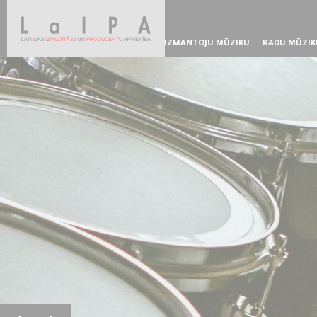
IZMANTOJU MŪZIKU
RADU MŪZIK