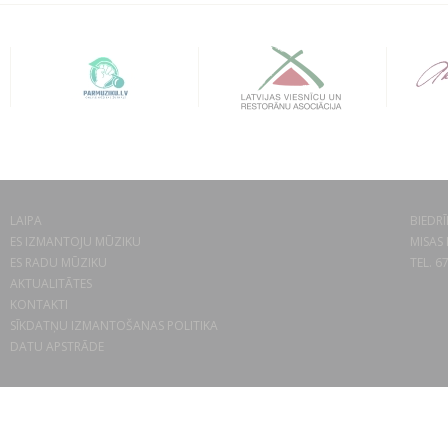
LAIPA
BIEDRĪ
ES IZMANTOJU MŪZIKU
MISAS 
ES RADU MŪZIKU
TEL. 6
AKTUALITĀTES
KONTAKTI
SĪKDATŅU IZMANTOŠANAS POLITIKA
DATU APSTRĀDE