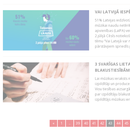
VAI LATVIJĀ IES
51% Latvijas iedzīvot
mūzikai naudu netērē,
apvienības (LaIPA) ve
2.jūlijā Cēsīs notieko
tēmu “Vai Latvijā var 
pārstāvjiem spriedīs p
3 SVARĪGAS LIETA
BLAKUSTIESĪBĀM
Lai mūzikas ieraksts n
izpildītāji un produc
Viņu tiesības aizsarg
par izpildītāju blaku
izpildītājs mūzikas ie
«
1
..
39
40
41
42
43
44
45