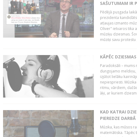
SAŠUTUMAM IR 
Pēdējā pusgada laikā 
prezidenta kandidāt
atļaujas izmanto mūz
Oliver" ietvaros tika 
mūziķu dziesmas. Šovā
mūziķi savu protestu 
KĀPĒC DZIESMAS 
Paradoksāli – mums ne
dungojamo meldiņu, j
izjūtot lielāku kairi
nepiespriesti. Mūzik
ritmu, vārdiem, dažād
āķi, ar kuriem dzies
KAD KATRAI DZI
PIEREDZE DARBĀ
Mūzika, kas mūsos rai
matemātiska. Tāpēc t