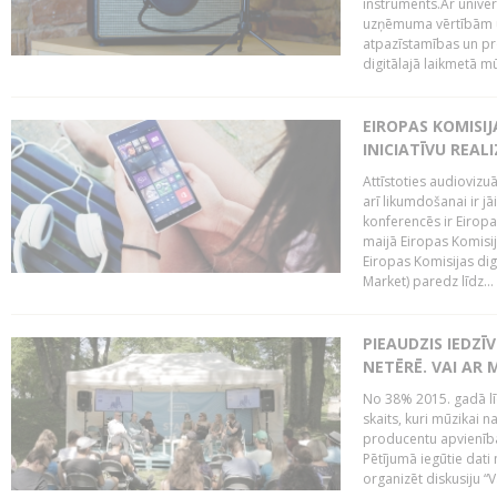
instruments.Ar univer
uzņēmuma vērtībām un
atpazīstamības un p
digitālajā laikmetā mū
EIROPAS KOMISIJ
INICIATĪVU REALI
Attīstoties audiovizu
arī likumdošanai ir jā
konferencēs ir Eiropas
maijā Eiropas Komisija
Eiropas Komisijas digi
Market) paredz līdz...
PIEAUDZIS IEDZĪ
NETĒRĒ. VAI AR 
No 38% 2015. gadā līd
skaits, kuri mūzikai n
producentu apvienība”
Pētījumā iegūtie dati
organizēt diskusiju “Va