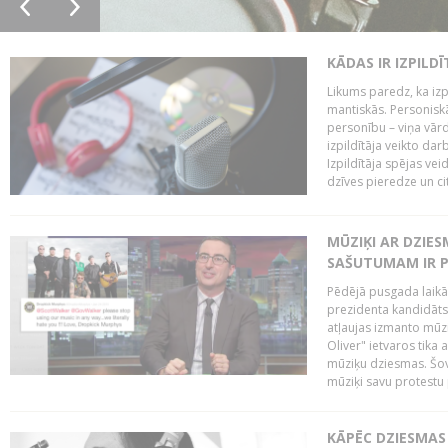
KĀDAS IR IZPILD
Likums paredz, ka izpi
mantiskās. Personiskās
personību – viņa vārd
izpildītāja veikto dar
Izpildītāja spējas ve
dzīves pieredze un citi
MŪZIĶI AR DZIES
SAŠUTUMAM IR 
Pēdējā pusgada laikā 
prezidenta kandidāt
atļaujas izmanto mūz
Oliver" ietvaros tika 
mūziķu dziesmas. Šovā
mūziķi savu protestu 
KĀPĒC DZIESMAS 