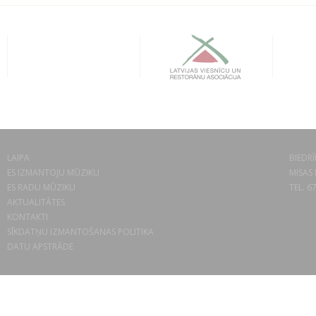
LAIPA
BIEDRĪ
ES IZMANTOJU MŪZIKU
MISAS 
ES RADU MŪZIKU
TEL. 6
AKTUALITĀTES
KONTAKTI
SĪKDATŅU IZMANTOŠANAS POLITIKA
DATU APSTRĀDE