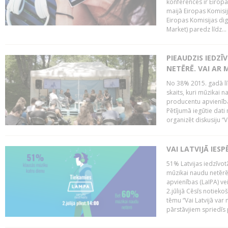
konferencēs ir Eiropas
maijā Eiropas Komisija
Eiropas Komisijas digi
Market) paredz līdz...
PIEAUDZIS IEDZĪ
NETĒRĒ. VAI AR 
No 38% 2015. gadā līd
skaits, kuri mūzikai n
producentu apvienība”
Pētījumā iegūtie dati
organizēt diskusiju “Va
VAI LATVIJĀ IES
51% Latvijas iedzīvot
mūzikai naudu netērē,
apvienības (LaIPA) ve
2.jūlijā Cēsīs notieko
tēmu “Vai Latvijā var 
pārstāvjiem spriedīs p