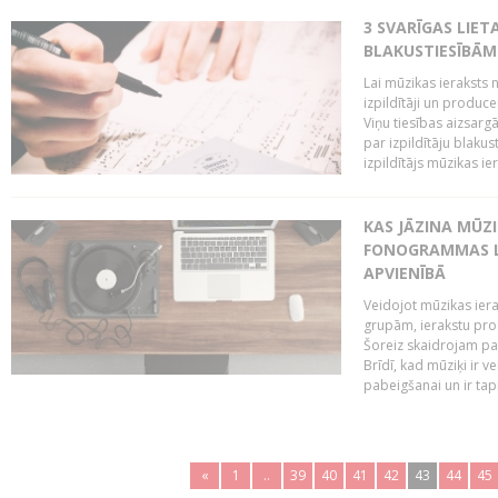
3 SVARĪGAS LIETA
BLAKUSTIESĪBĀM
Lai mūzikas ieraksts n
izpildītāji un produc
Viņu tiesības aizsarg
par izpildītāju blaku
izpildītājs mūzikas ie
KAS JĀZINA MŪZ
FONOGRAMMAS LA
APVIENĪBĀ
Veidojot mūzikas iera
grupām, ierakstu pr
Šoreiz skaidrojam pa
Brīdī, kad mūziķi ir 
pabeigšanai un ir tapi
«
1
..
39
40
41
42
43
44
45