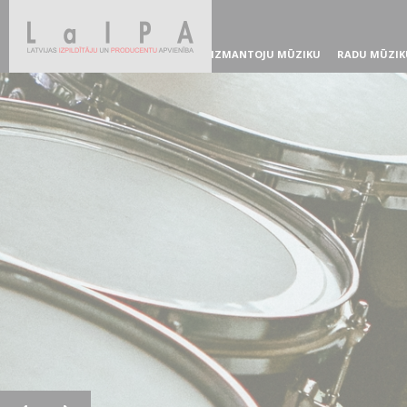
IZMANTOJU MŪZIKU
RADU MŪZIK