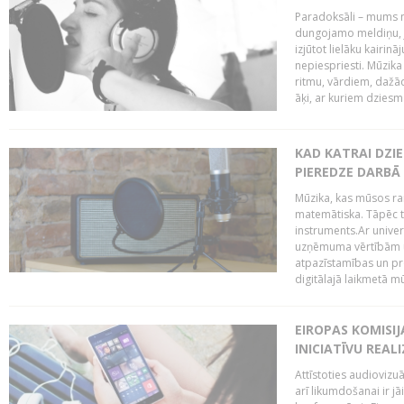
Paradoksāli – mums ne
dungojamo meldiņu, j
izjūtot lielāku kairi
nepiespriesti. Mūzik
ritmu, vārdiem, dažād
āķi, ar kuriem dzies
KAD KATRAI DZI
PIEREDZE DARBĀ
Mūzika, kas mūsos rai
matemātiska. Tāpēc t
instruments.Ar univer
uzņēmuma vērtībām un
atpazīstamības un p
digitālajā laikmetā mū
EIROPAS KOMISIJ
INICIATĪVU REALI
Attīstoties audiovizu
arī likumdošanai ir jā