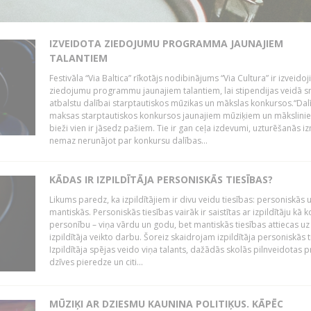
IZVEIDOTA ZIEDOJUMU PROGRAMMA JAUNAJIEM
TALANTIEM
Festivāla “Via Baltica” rīkotājs nodibinājums “Via Cultura” ir izveidoj
ziedojumu programmu jaunajiem talantiem, lai stipendijas veidā s
atbalstu dalībai starptautiskos mūzikas un mākslas konkursos.“Dal
maksas starptautiskos konkursos jaunajiem mūziķiem un mākslini
bieži vien ir jāsedz pašiem. Tie ir gan ceļa izdevumi, uzturēšanās i
nemaz nerunājot par konkursu dalības...
KĀDAS IR IZPILDĪTĀJA PERSONISKĀS TIESĪBAS?
Likums paredz, ka izpildītājiem ir divu veidu tiesības: personiskās 
mantiskās. Personiskās tiesības vairāk ir saistītas ar izpildītāju kā 
personību – viņa vārdu un godu, bet mantiskās tiesības attiecas uz
izpildītāja veikto darbu. Šoreiz skaidrojam izpildītāja personiskās t
Izpildītāja spējas veido viņa talants, dažādās skolās pilnveidotas 
dzīves pieredze un citi...
MŪZIĶI AR DZIESMU KAUNINA POLITIĶUS. KĀPĒC