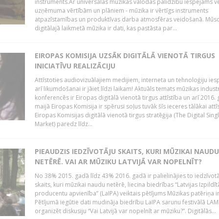
instruments.Ar universālās mūzikas valodas palīdzību iespējams vē
uzņēmuma vērtībām un plāniem - mūzika ir vērtīgs instruments
atpazīstamības un produktīvas darba atmosfēras veidošanā. Mūs
digitālajā laikmetā mūzika ir dati, kas pastāsta par...
EIROPAS KOMISIJA UZSĀK DIGITĀLĀ VIENOTĀ TIRGUS
INICIATĪVU REALIZĀCIJU
Attīstoties audiovizuālajiem medijiem, interneta un tehnoloģiju ies
arī likumdošanai ir jāiet līdzi laikam! Aktuāls temats mūzikas industr
konferencēs ir Eiropas digitālā vienotā tirgus attīstība un arī 2016.
maijā Eiropas Komisija ir spērusi soļus tuvāk šīs ieceres tālākai attīs
Eiropas Komisijas digitālā vienotā tirgus stratēģija (The Digital Sing
Market) paredz līdz...
PIEAUDZIS IEDZĪVOTĀJU SKAITS, KURI MŪZIKAI NAUDU
NETĒRĒ. VAI AR MŪZIKU LATVIJĀ VAR NOPELNĪT?
No 38% 2015. gadā līdz 43% 2016. gadā ir palielinājies to iedzīvot
skaits, kuri mūzikai naudu netērē, liecina biedrības “Latvijas Izpildīt
producentu apvienība” (LaIPA) veiktais pētījums Mūzikas patēriņa i
Pētījumā iegūtie dati mudināja biedrību LaIPA sarunu festivālā LA
organizēt diskusiju “Vai Latvijā var nopelnīt ar mūziku?”. Digitālās...