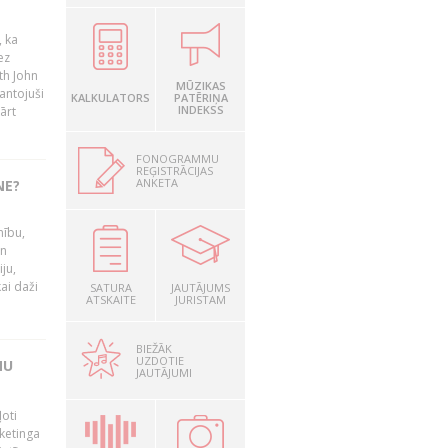
, ka
ez
th John
MŪZIKAS
mantojuši
KALKULATORS
PATĒRIŅA
INDEKSS
ārt
FONOGRAMMU
REĢISTRĀCIJAS
ANKETA
NE?
nību,
un
ju,
ai daži
SATURA
JAUTĀJUMS
ATSKAITE
JURISTAM
BIEŽĀK
UZDOTIE
MU
JAUTĀJUMI
oti
ketinga