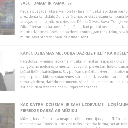
SAŠUTUMAM IR PAMATS?
Pēdējā pusgada laikā arvien biežāk lasāmi mūziķu iebildumi par to
prezidenta kandidāts Donalds Tramps priekšvēlēšanu kampaņā b
atļaujas izmanto mūziķu dziesmas. Džona Olivera šova "Tonight wi
Oliver" ietvaros tika apskatīti gadījumi, kad politiķi bez atļaujas iz
mūziķu dziesmas. Šovā ir laba deva ironijas, gan reālu faktu, savuk
mūziķi savu protestu pauž dziesmā "Don't...
KĀPĒC DZIESMAS MELODIJA DAŽREIZ PIELĪP KĀ KOŠĻE
Paradoksāli – mums netīkamai mūzikai ir lielākas iespējas kļūt par
dungojamo meldiņu, jo mēs tai neapzināti pievēršam lielāku uzma
izjūtot lielāku kairinājumu. Sev patīkamu mūziku uztveram dabiski 
nepiespriesti. Mūzika smadzenes kairina daudzos veidos ar melodi
ritmu, vārdiem, dažādu instrumentu skanējumu, dinamiku – tie ir tik
āķi, ar kuriem dziesma noenkurojas smadzenēs....
KAD KATRAI DZIESMAI IR SAVS UZDEVUMS - UZŅĒMU
PIEREDZE DARBĀ AR MŪZIKU
Mūzika, kas mūsos raisa neaprakstāmas emocijas, patiesībā ir pat ļ
matemātiska. Tāpēc tā ir ne vien mākslas darba forma, bet arī mār