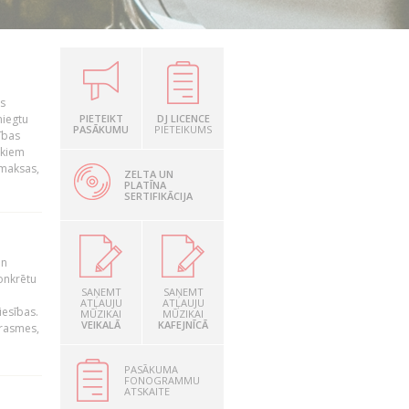
is
niegtu
PIETEIKT
DJ LICENCE
PASĀKUMU
PIETEIKUMS
ības
ekiem
zmaksas,
ZELTA UN
PLATĪNA
SERTIFIKĀCIJA
un
konkrētu
SAŅEMT
SAŅEMT
ATĻAUJU
ATĻAUJU
iesības.
MŪZIKAI
MŪZIKAI
VEIKALĀ
KAFEJNĪCĀ
prasmes,
PASĀKUMA
FONOGRAMMU
ATSKAITE