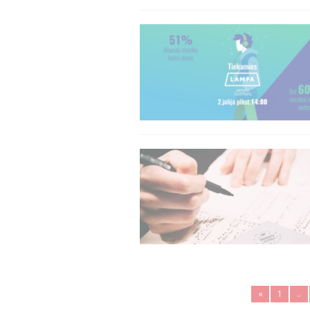
«
1
..