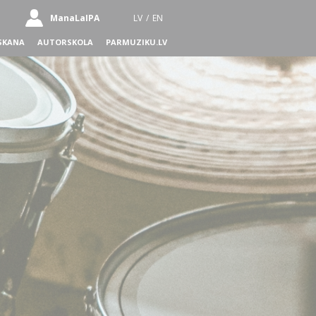
ManaLaIPA
LV
/
EN
SKANA
AUTORSKOLA
PARMUZIKU.LV