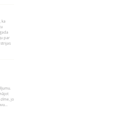
, ka
tu
 gada
ju par
strijas
i
dījumu.
nājot
ozīme, jo
vu...