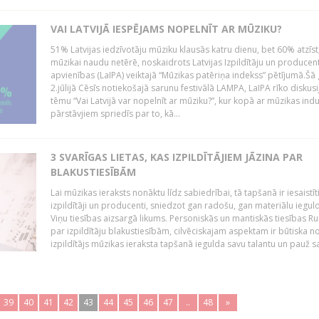
VAI LATVIJĀ IESPĒJAMS NOPELNĪT AR MŪZIKU?
51% Latvijas iedzīvotāju mūziku klausās katru dienu, bet 60% atzīst
mūzikai naudu netērē, noskaidrots Latvijas Izpildītāju un producen
apvienības (LaIPA) veiktajā “Mūzikas patēriņa indekss” pētījumā.Šā
2.jūlijā Cēsīs notiekošajā sarunu festivālā LAMPA, LaIPA rīko diskusi
tēmu “Vai Latvijā var nopelnīt ar mūziku?”, kur kopā ar mūzikas indu
pārstāvjiem spriedīs par to, kā...
3 SVARĪGAS LIETAS, KAS IZPILDĪTĀJIEM JĀZINA PAR
BLAKUSTIESĪBĀM
Lai mūzikas ieraksts nonāktu līdz sabiedrībai, tā tapšanā ir iesaistīt
izpildītāji un producenti, sniedzot gan radošu, gan materiālu iegul
Viņu tiesības aizsargā likums. Personiskās un mantiskās tiesības Ru
par izpildītāju blakustiesībām, cilvēciskajam aspektam ir būtiska n
izpildītājs mūzikas ieraksta tapšanā iegulda savu talantu un pauž sa
39
40
41
42
43
44
45
46
47
..
48
»