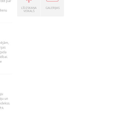
stīt par
LĪDZSKAŅA
GALERIJAS
dienu
VEIKALS
pējām,
ijas
 gada
tībai.
le
āju
āju un
ndekss.
MPA