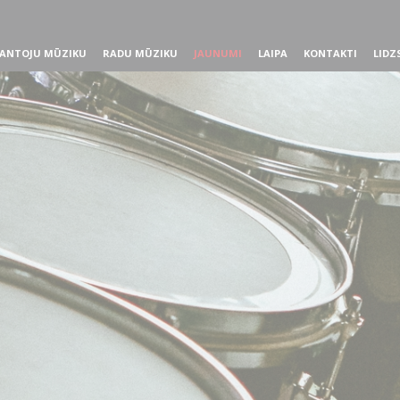
ANTOJU MŪZIKU
RADU MŪZIKU
JAUNUMI
LAIPA
KONTAKTI
LIDZ