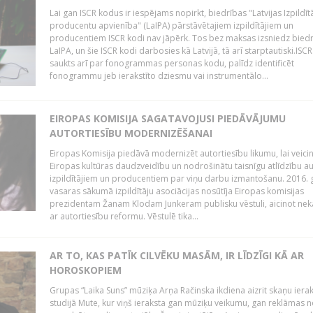
Lai gan ISCR kodus ir iespējams nopirkt, biedrības "Latvijas Izpildīt
producentu apvienība" (LaIPA) pārstāvētajiem izpildītājiem un
producentiem ISCR kodi nav jāpērk. Tos bez maksas izsniedz bied
LaIPA, un šie ISCR kodi darbosies kā Latvijā, tā arī starptautiski.ISC
saukts arī par fonogrammas personas kodu, palīdz identificēt
fonogrammu jeb ierakstīto dziesmu vai instrumentālo...
EIROPAS KOMISIJA SAGATAVOJUSI PIEDĀVĀJUMU
AUTORTIESĪBU MODERNIZĒŠANAI
Eiropas Komisija piedāvā modernizēt autortiesību likumu, lai veici
Eiropas kultūras daudzveidību un nodrošinātu taisnīgu atlīdzību a
izpildītājiem un producentiem par viņu darbu izmantošanu. 2016.
vasaras sākumā izpildītāju asociācijas nosūtīja Eiropas komisijas
prezidentam Žanam Klodam Junkeram publisku vēstuli, aicinot nek
ar autortiesību reformu. Vēstulē tika...
AR TO, KAS PATĪK CILVĒKU MASĀM, IR LĪDZĪGI KĀ AR
HOROSKOPIEM
Grupas “Laika Suns” mūziķa Arņa Račinska ikdiena aizrit skaņu iera
studijā Mute, kur viņš ieraksta gan mūziķu veikumu, gan reklāmas 