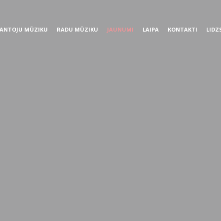
ANTOJU MŪZIKU
RADU MŪZIKU
JAUNUMI
LAIPA
KONTAKTI
LIDZ