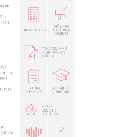
āju un
rība
R kods,
MŪZIKAS
KALKULATORS
PATĒRIŅA
INDEKSS
FONOGRAMMU
REĢISTRĀCIJAS
ANKETA
nātu
utoriem,
 gada
SATURA
JAUTĀJUMS
avēties
ATSKAITE
JURISTAM
BIEŽĀK
UZDOTIE
JAUTĀJUMI
kstu
nolūkiem