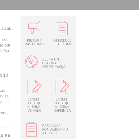
tlīdzību
t
ents?
PIETEIKT
DJ LICENCE
PASĀKUMU
PIETEIKUMS
ar būt
ildīga
ZELTA UN
PLATĪNA
SERTIFIKĀCIJA
SIJU
kas
 viesu,
SAŅEMT
SAŅEMT
āju un
ATĻAUJU
ATĻAUJU
MŪZIKAI
MŪZIKAI
VEIKALĀ
KAFEJNĪCĀ
ammu,
PASĀKUMA
FONOGRAMMU
ATSKAITE
LAIPA