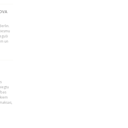
OVA
erlin.
dziesmu
eguši
tām un
is
niegtu
ības
ekiem
zmaksas,