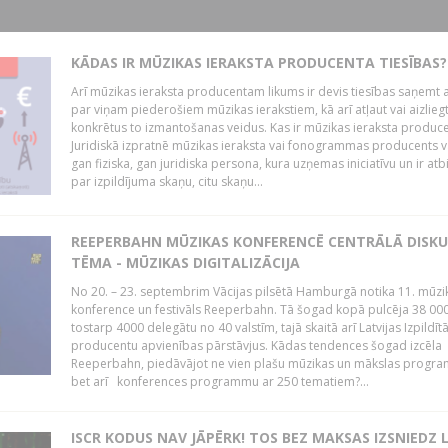
KĀDAS IR MŪZIKAS IERAKSTA PRODUCENTA TIESĪBAS?
Arī mūzikas ieraksta producentam likums ir devis tiesības saņemt a
par viņam piederošiem mūzikas ierakstiem, kā arī atļaut vai aizlieg
konkrētus to izmantošanas veidus. Kas ir mūzikas ieraksta produc
Juridiskā izpratnē mūzikas ieraksta vai fonogrammas producents v
gan fiziska, gan juridiska persona, kura uzņemas iniciatīvu un ir atb
par izpildījuma skaņu, citu skaņu...
REEPERBAHN MŪZIKAS KONFERENCĒ CENTRĀLĀ DISKU
TĒMA - MŪZIKAS DIGITALIZĀCIJA
No 20. – 23. septembrim Vācijas pilsētā Hamburgā notika 11. mūzi
konference un festivāls Reeperbahn. Tā šogad kopā pulcēja 38 000
tostarp 4000 delegātu no 40 valstīm, tajā skaitā arī Latvijas Izpildīt
producentu apvienības pārstāvjus. Kādas tendences šogad izcēla
Reeperbahn, piedāvājot ne vien plašu mūzikas un mākslas progr
bet arī konferences programmu ar 250 tematiem?...
ISCR KODUS NAV JĀPĒRK! TOS BEZ MAKSAS IZSNIEDZ 