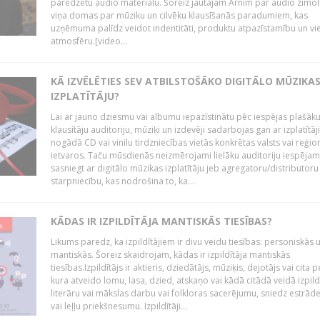
paredzētu audio materiālu. Šoreiz jautājām Arnim par audio zīmol
viņa domas par mūziku un cilvēku klausīšanās paradumiem, kas
uzņēmuma palīdz veidot indentitāti, produktu atpazīstamību un vi
atmosfēru.[video...
KĀ IZVĒLĒTIES SEV ATBILSTOŠĀKO DIGITĀLO MŪZIKA
IZPLATĪTĀJU?
Lai ar jauno dziesmu vai albumu iepazīstinātu pēc iespējas plašāk
klausītāju auditoriju, mūziķi un izdevēji sadarbojas gan ar izplatītāj
nogādā CD vai vinilu tirdzniecības vietās konkrētas valsts vai reģio
ietvaros. Taču mūsdienās neizmērojami lielāku auditoriju iespējam
sasniegt ar digitālo mūzikas izplatītāju jeb agregatoru/distributoru
starpniecību, kas nodrošina to, ka...
KĀDAS IR IZPILDĪTĀJA MANTISKĀS TIESĪBAS?
Likums paredz, ka izpildītājiem ir divu veidu tiesības: personiskās 
mantiskās. Šoreiz skaidrojam, kādas ir izpildītāja mantiskās
tiesības.Izpildītājs ir aktieris, dziedātājs, mūziķis, dejotājs vai cita 
kura atveido lomu, lasa, dzied, atskaņo vai kādā citādā veidā izpil
literāru vai mākslas darbu vai folkloras sacerējumu, sniedz estrāde
vai leļļu priekšnesumu. Izpildītāji...