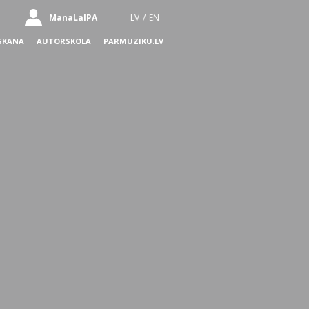
ManaLaIPA
LV
/
EN
SKANA
AUTORSKOLA
PARMUZIKU.LV