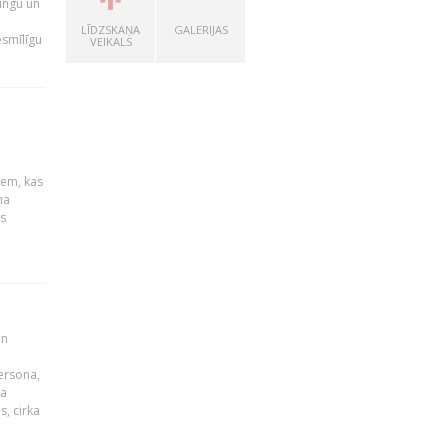
ingu un
LĪDZSKAŅA
GALERIJAS
esmīlīgu
VEIKALS
S
u
iem, kas
na
s
un
persona,
da
s, cirka