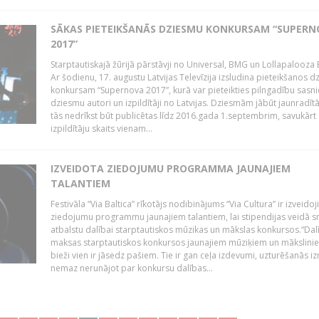
SĀKAS PIETEIKŠANĀS DZIESMU KONKURSAM “SUPERN
2017”
Starptautiskajā žūrijā pārstāvji no Universal, BMG un Lollapalooza B
Ar šodienu, 17. augustu Latvijas Televīzija izsludina pieteikšanos 
konkursam “Supernova 2017”, kurā var pieteikties pilngadību sasni
dziesmu autori un izpildītāji no Latvijas. Dziesmām jābūt jaunradī
tās nedrīkst būt publicētas līdz 2016.gada 1.septembrim, savukārt
izpildītāju skaits vienam...
IZVEIDOTA ZIEDOJUMU PROGRAMMA JAUNAJIEM
TALANTIEM
Festivāla “Via Baltica” rīkotājs nodibinājums “Via Cultura” ir izveidoj
ziedojumu programmu jaunajiem talantiem, lai stipendijas veidā s
atbalstu dalībai starptautiskos mūzikas un mākslas konkursos.“Dal
maksas starptautiskos konkursos jaunajiem mūziķiem un mākslini
bieži vien ir jāsedz pašiem. Tie ir gan ceļa izdevumi, uzturēšanās i
nemaz nerunājot par konkursu dalības...