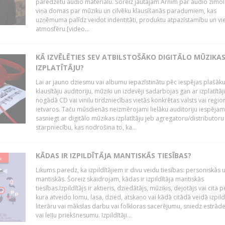
paredzētu audio materiālu. Šoreiz jautājām Arnim par audio zīmol
viņa domas par mūziku un cilvēku klausīšanās paradumiem, kas
uzņēmuma palīdz veidot indentitāti, produktu atpazīstamību un vi
atmosfēru.[video...
KĀ IZVĒLĒTIES SEV ATBILSTOŠĀKO DIGITĀLO MŪZIKA
IZPLATĪTĀJU?
Lai ar jauno dziesmu vai albumu iepazīstinātu pēc iespējas plašāk
klausītāju auditoriju, mūziķi un izdevēji sadarbojas gan ar izplatītāj
nogādā CD vai vinilu tirdzniecības vietās konkrētas valsts vai reģio
ietvaros. Taču mūsdienās neizmērojami lielāku auditoriju iespējam
sasniegt ar digitālo mūzikas izplatītāju jeb agregatoru/distributoru
starpniecību, kas nodrošina to, ka...
KĀDAS IR IZPILDĪTĀJA MANTISKĀS TIESĪBAS?
Likums paredz, ka izpildītājiem ir divu veidu tiesības: personiskās 
mantiskās. Šoreiz skaidrojam, kādas ir izpildītāja mantiskās
tiesības.Izpildītājs ir aktieris, dziedātājs, mūziķis, dejotājs vai cita 
kura atveido lomu, lasa, dzied, atskaņo vai kādā citādā veidā izpil
literāru vai mākslas darbu vai folkloras sacerējumu, sniedz estrāde
vai leļļu priekšnesumu. Izpildītāji...