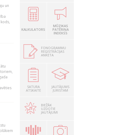
āju un
rība
R kods,
MŪZIKAS
KALKULATORS
PATĒRIŅA
INDEKSS
FONOGRAMMU
REĢISTRĀCIJAS
ANKETA
nātu
utoriem,
 gada
SATURA
JAUTĀJUMS
avēties
ATSKAITE
JURISTAM
BIEŽĀK
UZDOTIE
JAUTĀJUMI
kstu
nolūkiem