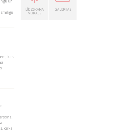
ingu un
LĪDZSKAŅA
GALERIJAS
esmīlīgu
VEIKALS
S
u
iem, kas
na
s
un
persona,
da
s, cirka