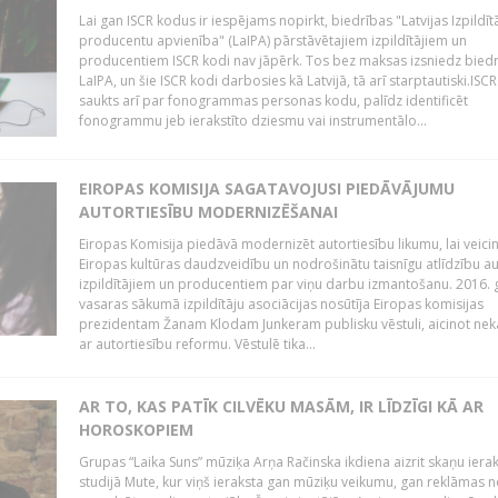
Lai gan ISCR kodus ir iespējams nopirkt, biedrības "Latvijas Izpildīt
producentu apvienība" (LaIPA) pārstāvētajiem izpildītājiem un
producentiem ISCR kodi nav jāpērk. Tos bez maksas izsniedz bied
LaIPA, un šie ISCR kodi darbosies kā Latvijā, tā arī starptautiski.ISC
saukts arī par fonogrammas personas kodu, palīdz identificēt
fonogrammu jeb ierakstīto dziesmu vai instrumentālo...
EIROPAS KOMISIJA SAGATAVOJUSI PIEDĀVĀJUMU
AUTORTIESĪBU MODERNIZĒŠANAI
Eiropas Komisija piedāvā modernizēt autortiesību likumu, lai veici
Eiropas kultūras daudzveidību un nodrošinātu taisnīgu atlīdzību a
izpildītājiem un producentiem par viņu darbu izmantošanu. 2016.
vasaras sākumā izpildītāju asociācijas nosūtīja Eiropas komisijas
prezidentam Žanam Klodam Junkeram publisku vēstuli, aicinot nek
ar autortiesību reformu. Vēstulē tika...
AR TO, KAS PATĪK CILVĒKU MASĀM, IR LĪDZĪGI KĀ AR
HOROSKOPIEM
Grupas “Laika Suns” mūziķa Arņa Račinska ikdiena aizrit skaņu iera
studijā Mute, kur viņš ieraksta gan mūziķu veikumu, gan reklāmas 