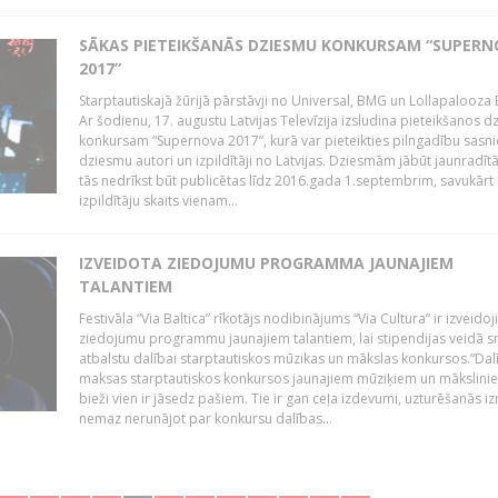
SĀKAS PIETEIKŠANĀS DZIESMU KONKURSAM “SUPERN
2017”
Starptautiskajā žūrijā pārstāvji no Universal, BMG un Lollapalooza B
Ar šodienu, 17. augustu Latvijas Televīzija izsludina pieteikšanos 
konkursam “Supernova 2017”, kurā var pieteikties pilngadību sasni
dziesmu autori un izpildītāji no Latvijas. Dziesmām jābūt jaunradī
tās nedrīkst būt publicētas līdz 2016.gada 1.septembrim, savukārt
izpildītāju skaits vienam...
IZVEIDOTA ZIEDOJUMU PROGRAMMA JAUNAJIEM
TALANTIEM
Festivāla “Via Baltica” rīkotājs nodibinājums “Via Cultura” ir izveidoj
ziedojumu programmu jaunajiem talantiem, lai stipendijas veidā s
atbalstu dalībai starptautiskos mūzikas un mākslas konkursos.“Dal
maksas starptautiskos konkursos jaunajiem mūziķiem un mākslini
bieži vien ir jāsedz pašiem. Tie ir gan ceļa izdevumi, uzturēšanās i
nemaz nerunājot par konkursu dalības...