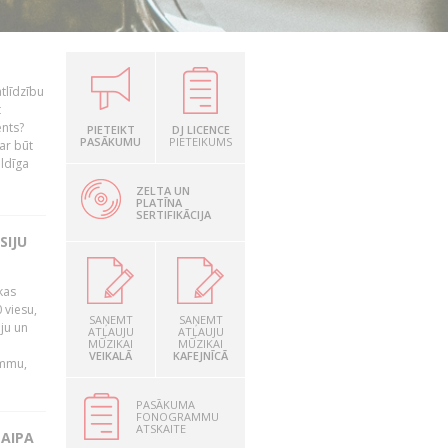
tlīdzību
t
ents?
PIETEIKT
DJ LICENCE
PASĀKUMU
PIETEIKUMS
ar būt
ildīga
ZELTA UN
PLATĪNA
SERTIFIKĀCIJA
SIJU
kas
 viesu,
SAŅEMT
SAŅEMT
āju un
ATĻAUJU
ATĻAUJU
MŪZIKAI
MŪZIKAI
VEIKALĀ
KAFEJNĪCĀ
ammu,
PASĀKUMA
FONOGRAMMU
ATSKAITE
LAIPA