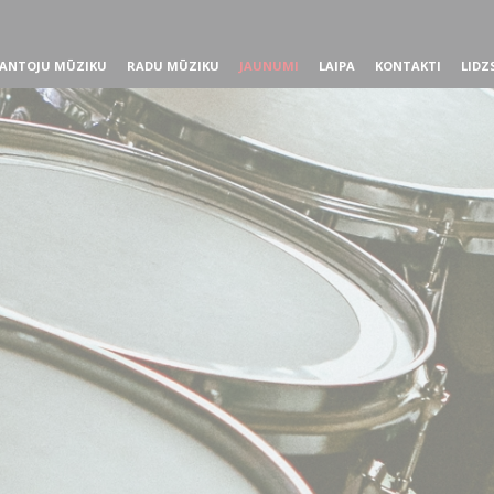
ANTOJU MŪZIKU
RADU MŪZIKU
JAUNUMI
LAIPA
KONTAKTI
LIDZ