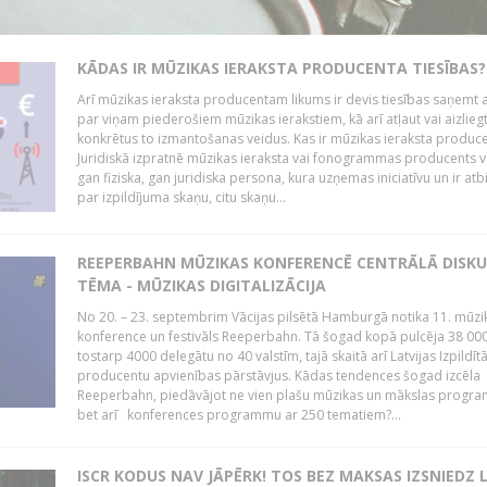
KĀDAS IR MŪZIKAS IERAKSTA PRODUCENTA TIESĪBAS?
Arī mūzikas ieraksta producentam likums ir devis tiesības saņemt a
par viņam piederošiem mūzikas ierakstiem, kā arī atļaut vai aizlieg
konkrētus to izmantošanas veidus. Kas ir mūzikas ieraksta produc
Juridiskā izpratnē mūzikas ieraksta vai fonogrammas producents v
gan fiziska, gan juridiska persona, kura uzņemas iniciatīvu un ir atb
par izpildījuma skaņu, citu skaņu...
REEPERBAHN MŪZIKAS KONFERENCĒ CENTRĀLĀ DISKU
TĒMA - MŪZIKAS DIGITALIZĀCIJA
No 20. – 23. septembrim Vācijas pilsētā Hamburgā notika 11. mūzi
konference un festivāls Reeperbahn. Tā šogad kopā pulcēja 38 000
tostarp 4000 delegātu no 40 valstīm, tajā skaitā arī Latvijas Izpildīt
producentu apvienības pārstāvjus. Kādas tendences šogad izcēla
Reeperbahn, piedāvājot ne vien plašu mūzikas un mākslas progr
bet arī konferences programmu ar 250 tematiem?...
ISCR KODUS NAV JĀPĒRK! TOS BEZ MAKSAS IZSNIEDZ 