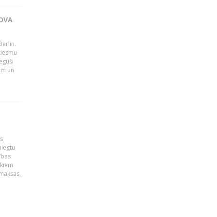
OVA
erlin.
dziesmu
eguši
tām un
is
niegtu
ības
ekiem
zmaksas,