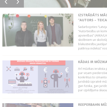
IZSTRĀDĀTS MĀC
“AUTORS – TEIC
Sadarbojoties “Latvij
“Autortiesību un komu
apvienības” (AKKA/LAA
skolēniem un skolotāji
blakustiesību jautāj
patēriņa indekss” nos
KĀDAS IR MŪZIK
Arī mūzikas ieraksta 
par viņam piederošiem
konkrētus to izmanto
Juridiskā izpratnē m
gan fiziska, gan jurid
par izpildījuma skaņu,
REEPERBAHN MŪZ