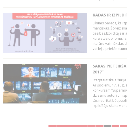
KĀDAS IR IZPILD
Likums paredz, ka izpi
mantiskās. Šoreiz ska
tiesības.Izpildītājs ir
kura atveido lomu, la
literāru vai mākslas 
vai leļļu priekšnesumu. 
SĀKAS PIETEIKŠ
2017”
Starptautiskajā žūrij
Ar šodienu, 17. augus
konkursam “Supernova
dziesmu autori un izp
tās nedrīkst būt publ
izpildītāju skaits vien