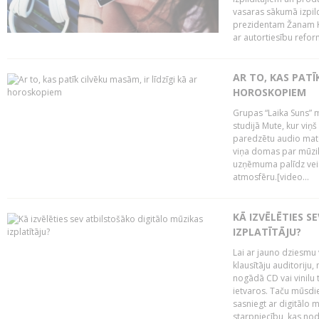
vasaras sākumā izpild
prezidentam Žanam Kl
ar autortiesību reform
AR TO, KAS PATĪK
HOROSKOPIEM
Grupas “Laika Suns” m
studijā Mute, kur viņ
paredzētu audio mate
viņa domas par mūzik
uzņēmuma palīdz veid
atmosfēru.[video...
KĀ IZVĒLĒTIES S
IZPLATĪTĀJU?
Lai ar jauno dziesmu 
klausītāju auditoriju,
nogādā CD vai vinilu 
ietvaros. Taču mūsdi
sasniegt ar digitālo m
starpniecību, kas nodr