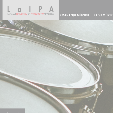
IZMANTOJU MŪZIKU
RADU MŪZIK