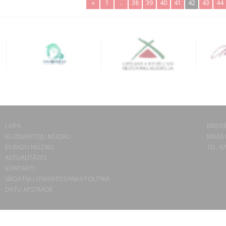
«
1
..
38
39
40
41
42
43
44
LAIPA
BIEDRĪ
ES IZMANTOJU MŪZIKU
MISAS 
ES RADU MŪZIKU
TEL. 6
AKTUALITĀTES
KONTAKTI
SĪKDATŅU IZMANTOŠANAS POLITIKA
DATU APSTRĀDE