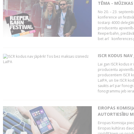
TĒMA - MŪZIKAS 
No 20. – 23. septemb
konference un festiv
tostarp 4000 delegātu 
producentu apvienība
Reeperbahn, piedāvā
bet arī konferences
ISCR KODUS NAV 
Lai gan ISCR kodus ir 
producentu apvienība"
producentiem ISCR ko
LaIPA, un šie ISCR kod
saukts arī par fonog
fonogrammu jeb ierak
EIROPAS KOMISI
AUTORTIESĪBU M
Eiropas Komisija pied
Eiropas kultūras daud
izpildītājiem un pro