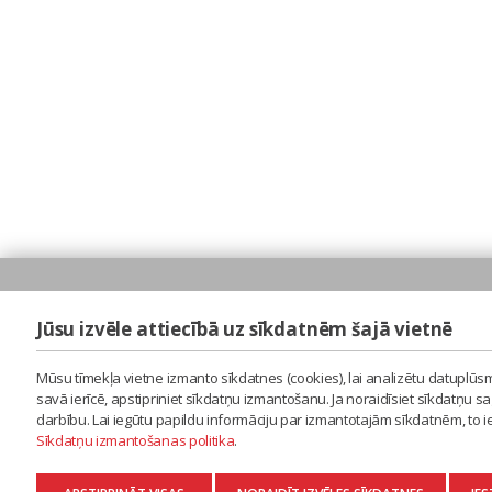
Jūsu izvēle attiecībā uz sīkdatnēm šajā vietnē
Mūsu tīmekļa vietne izmanto sīkdatnes (cookies), lai analizētu datuplūsm
savā ierīcē, apstipriniet sīkdatņu izmantošanu. Ja noraidīsiet sīkdatņu 
darbību. Lai iegūtu papildu informāciju par izmantotajām sīkdatnēm, to 
Sīkdatņu izmantošanas politika
.