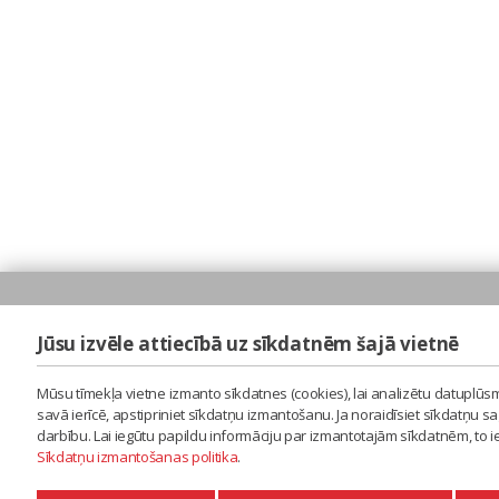
Jūsu izvēle attiecībā uz sīkdatnēm šajā vietnē
Mūsu tīmekļa vietne izmanto sīkdatnes (cookies), lai analizētu datuplūsm
savā ierīcē, apstipriniet sīkdatņu izmantošanu. Ja noraidīsiet sīkdatņu 
darbību. Lai iegūtu papildu informāciju par izmantotajām sīkdatnēm, to 
Sīkdatņu izmantošanas politika
.