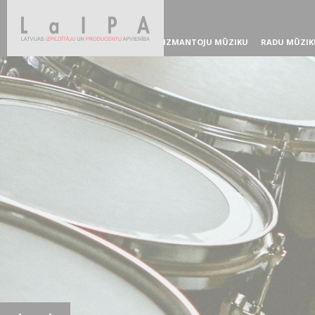
IZMANTOJU MŪZIKU
RADU MŪZIK