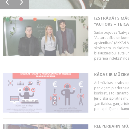
IZSTRĀDĀTS MĀC
“AUTORS – TEIC
Sadarbojoties “Latvij
“Autortiesību un komu
apvienības” (AKKA/LAA
skolēniem un skolotāji
blakustiesību jautāj
patēriņa indekss” nos
KĀDAS IR MŪZIK
Arī mūzikas ieraksta 
par viņam piederošiem
konkrētus to izmanto
Juridiskā izpratnē m
gan fiziska, gan jurid
par izpildījuma skaņu,
REEPERBAHN MŪZ