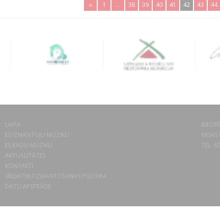
«
1
..
38
39
40
41
42
43
44
LAIPA
BIEDRĪ
ES IZMANTOJU MŪZIKU
MISAS 
ES RADU MŪZIKU
TEL. 6
AKTUALITĀTES
KONTAKTI
SĪKDATŅU IZMANTOŠANAS POLITIKA
DATU APSTRĀDE