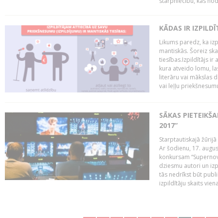
starpniecību, kas nodr
KĀDAS IR IZPILD
Likums paredz, ka izpi
mantiskās. Šoreiz ska
tiesības.Izpildītājs ir
kura atveido lomu, la
literāru vai mākslas 
vai leļļu priekšnesumu. 
SĀKAS PIETEIKŠ
2017”
Starptautiskajā žūrij
Ar šodienu, 17. augus
konkursam “Supernova
dziesmu autori un izp
tās nedrīkst būt publ
izpildītāju skaits vien