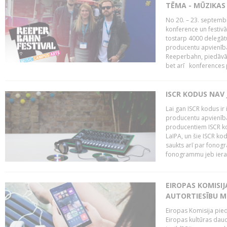
TĒMA - MŪZIKAS 
No 20. – 23. septemb
konference un festiv
tostarp 4000 delegātu 
producentu apvienība
Reeperbahn, piedāvā
bet arī konferences
ISCR KODUS NAV 
Lai gan ISCR kodus ir 
producentu apvienība"
producentiem ISCR ko
LaIPA, un šie ISCR kod
saukts arī par fonog
fonogrammu jeb ierak
EIROPAS KOMISI
AUTORTIESĪBU M
Eiropas Komisija pied
Eiropas kultūras daud