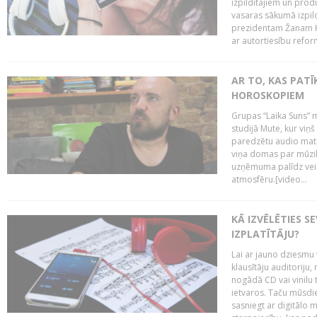
izpildītājiem un pro
vasaras sākumā izpild
prezidentam Žanam Kl
ar autortiesību reform
AR TO, KAS PATĪK
HOROSKOPIEM
Grupas “Laika Suns” m
studijā Mute, kur viņ
paredzētu audio mate
viņa domas par mūzik
uzņēmuma palīdz veid
atmosfēru.[video...
KĀ IZVĒLĒTIES S
IZPLATĪTĀJU?
Lai ar jauno dziesmu 
klausītāju auditoriju,
nogādā CD vai vinilu 
ietvaros. Taču mūsdi
sasniegt ar digitālo m