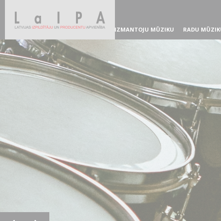
IZMANTOJU MŪZIKU
RADU MŪZIK