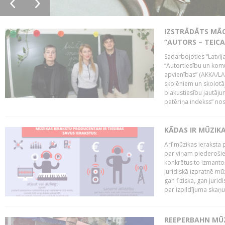
IZSTRĀDĀTS MĀC
“AUTORS – TEIC
Sadarbojoties “Latvij
“Autortiesību un komu
apvienības” (AKKA/LAA
skolēniem un skolotāji
blakustiesību jautāj
patēriņa indekss” nos
KĀDAS IR MŪZIK
Arī mūzikas ieraksta 
par viņam piederošiem
konkrētus to izmanto
Juridiskā izpratnē m
gan fiziska, gan jurid
par izpildījuma skaņu,
REEPERBAHN MŪZ