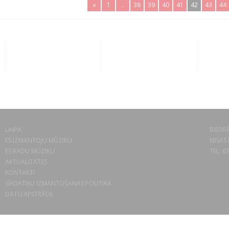
«
1
..
38
39
40
41
42
43
44
LAIPA
BIEDRĪ
ES IZMANTOJU MŪZIKU
MISAS 
ES RADU MŪZIKU
TEL. 6
AKTUALITĀTES
KONTAKTI
SĪKDATŅU IZMANTOŠANAS POLITIKA
DATU APSTRĀDE