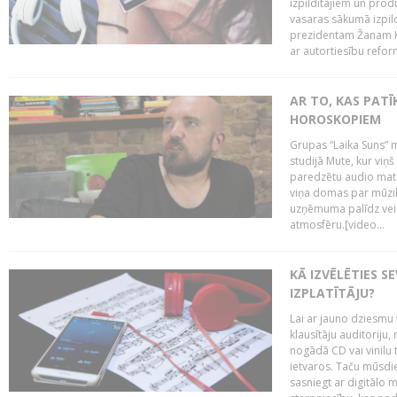
izpildītājiem un pro
vasaras sākumā izpild
prezidentam Žanam Kl
ar autortiesību reform
AR TO, KAS PATĪK
HOROSKOPIEM
Grupas “Laika Suns” m
studijā Mute, kur viņ
paredzētu audio mate
viņa domas par mūzik
uzņēmuma palīdz veid
atmosfēru.[video...
KĀ IZVĒLĒTIES S
IZPLATĪTĀJU?
Lai ar jauno dziesmu 
klausītāju auditoriju,
nogādā CD vai vinilu 
ietvaros. Taču mūsdi
sasniegt ar digitālo m