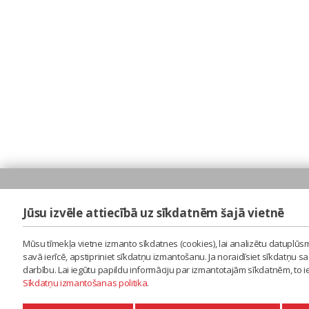
Jūsu izvēle attiecībā uz sīkdatnēm šajā vietnē
Mūsu tīmekļa vietne izmanto sīkdatnes (cookies), lai analizētu datuplūsm
savā ierīcē, apstipriniet sīkdatņu izmantošanu. Ja noraidīsiet sīkdatņu 
darbību. Lai iegūtu papildu informāciju par izmantotajām sīkdatnēm, to 
Sīkdatņu izmantošanas politika
.