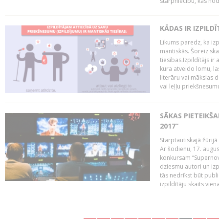
starpniecību, kas nodr
KĀDAS IR IZPILD
Likums paredz, ka izpi
mantiskās. Šoreiz ska
tiesības.Izpildītājs ir
kura atveido lomu, la
literāru vai mākslas 
vai leļļu priekšnesumu. 
SĀKAS PIETEIKŠ
2017”
Starptautiskajā žūrij
Ar šodienu, 17. augus
konkursam “Supernova
dziesmu autori un izp
tās nedrīkst būt publ
izpildītāju skaits vien