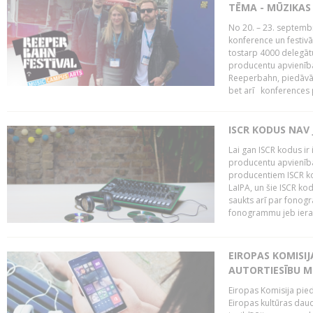
TĒMA - MŪZIKAS 
No 20. – 23. septemb
konference un festiv
tostarp 4000 delegātu 
producentu apvienība
Reeperbahn, piedāvā
bet arī konferences
ISCR KODUS NAV 
Lai gan ISCR kodus ir 
producentu apvienība"
producentiem ISCR ko
LaIPA, un šie ISCR kod
saukts arī par fonog
fonogrammu jeb ierak
EIROPAS KOMISI
AUTORTIESĪBU M
Eiropas Komisija pied
Eiropas kultūras daud