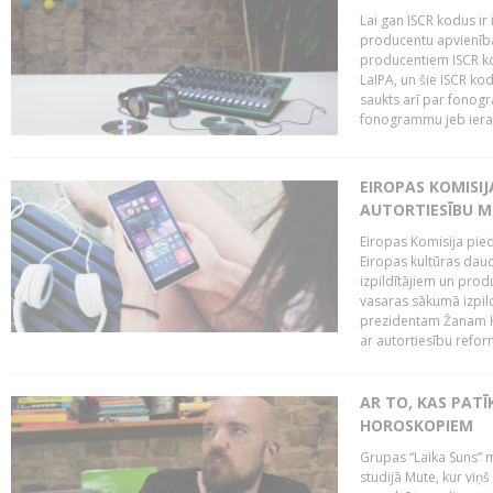
Lai gan ISCR kodus ir 
producentu apvienība"
producentiem ISCR ko
LaIPA, un šie ISCR kod
saukts arī par fonog
fonogrammu jeb ierak
EIROPAS KOMISI
AUTORTIESĪBU M
Eiropas Komisija pied
Eiropas kultūras daud
izpildītājiem un pro
vasaras sākumā izpild
prezidentam Žanam Kl
ar autortiesību reform
AR TO, KAS PATĪK
HOROSKOPIEM
Grupas “Laika Suns” m
studijā Mute, kur viņ