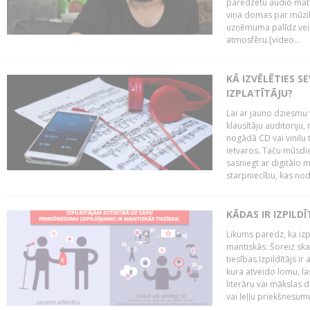
paredzētu audio mate
viņa domas par mūzik
uzņēmuma palīdz veid
atmosfēru.[video...
KĀ IZVĒLĒTIES S
IZPLATĪTĀJU?
Lai ar jauno dziesmu 
klausītāju auditoriju,
nogādā CD vai vinilu 
ietvaros. Taču mūsdi
sasniegt ar digitālo m
starpniecību, kas nodr
KĀDAS IR IZPILD
Likums paredz, ka izpi
mantiskās. Šoreiz ska
tiesības.Izpildītājs ir
kura atveido lomu, la
literāru vai mākslas 
vai leļļu priekšnesumu. 