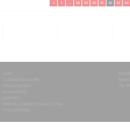
«
1
..
38
39
40
41
42
43
44
LAIPA
BIEDRĪ
ES IZMANTOJU MŪZIKU
MISAS 
ES RADU MŪZIKU
TEL. 6
AKTUALITĀTES
KONTAKTI
SĪKDATŅU IZMANTOŠANAS POLITIKA
DATU APSTRĀDE