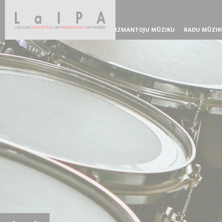
IZMANTOJU MŪZIKU
RADU MŪZIK