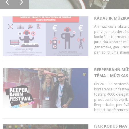
KĀDAS IR MŪZIK
Arī mūzikas ieraksta 
par viņam piederošiem
konkrētus to izmanto
Juridiskā izpratnē m
gan fiziska, gan jurid
par izpildījuma skaņu,
REEPERBAHN MŪZ
TĒMA - MŪZIKAS 
No 20. – 23. septemb
konference un festiv
tostarp 4000 delegātu 
producentu apvienība
Reeperbahn, piedāvā
bet arī konferences
ISCR KODUS NAV 