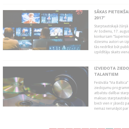
SĀKAS PIETEIKŠ
2017”
Starptautiskajā žūrij
Ar šodienu, 17. augus
konkursam “Supernova
dziesmu autori un izp
tās nedrīkst būt publ
izpildītāju skaits vien
IZVEIDOTA ZIED
TALANTIEM
Festivāla “Via Baltica”
ziedojumu programmu 
atbalstu dalībai sta
maksas starptautisko
bieži vien ir jāsedz 
nemaz nerunājot par 