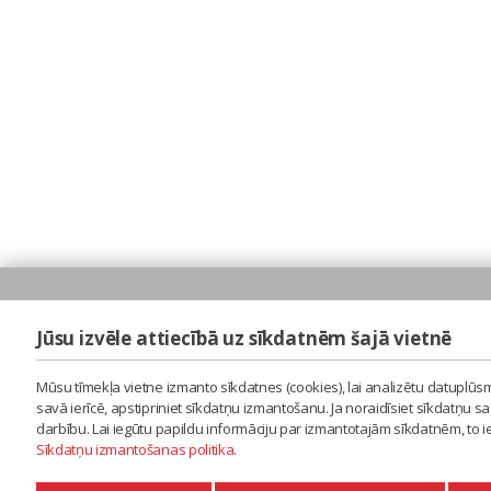
Jūsu izvēle attiecībā uz sīkdatnēm šajā vietnē
Mūsu tīmekļa vietne izmanto sīkdatnes (cookies), lai analizētu datuplūsm
savā ierīcē, apstipriniet sīkdatņu izmantošanu. Ja noraidīsiet sīkdatņu 
darbību. Lai iegūtu papildu informāciju par izmantotajām sīkdatnēm, to 
Sīkdatņu izmantošanas politika
.