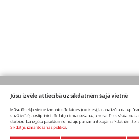
Jūsu izvēle attiecībā uz sīkdatnēm šajā vietnē
Mūsu tīmekļa vietne izmanto sīkdatnes (cookies), lai analizētu datuplūsm
savā ierīcē, apstipriniet sīkdatņu izmantošanu. Ja noraidīsiet sīkdatņu 
darbību. Lai iegūtu papildu informāciju par izmantotajām sīkdatnēm, to 
Sīkdatņu izmantošanas politika
.