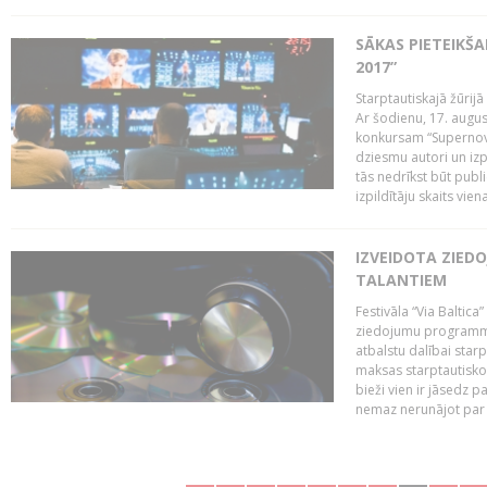
SĀKAS PIETEIKŠ
2017”
Starptautiskajā žūrij
Ar šodienu, 17. augus
konkursam “Supernova
dziesmu autori un izp
tās nedrīkst būt publ
izpildītāju skaits vien
IZVEIDOTA ZIED
TALANTIEM
Festivāla “Via Baltica”
ziedojumu programmu 
atbalstu dalībai sta
maksas starptautisko
bieži vien ir jāsedz 
nemaz nerunājot par 