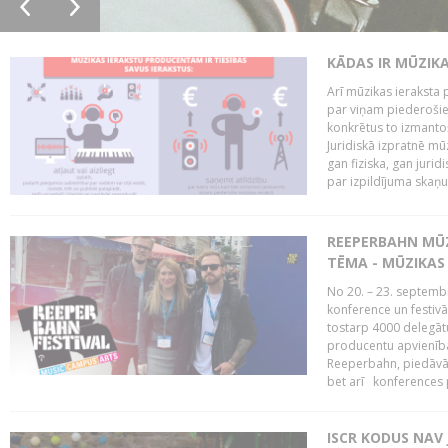
KĀDAS IR MŪZIK
Arī mūzikas ieraksta 
par viņam piederošiem
konkrētus to izmanto
Juridiskā izpratnē m
gan fiziska, gan jurid
par izpildījuma skaņu,
REEPERBAHN MŪZ
TĒMA - MŪZIKAS 
No 20. – 23. septemb
konference un festiv
tostarp 4000 delegātu 
producentu apvienība
Reeperbahn, piedāvā
bet arī konferences
ISCR KODUS NAV 