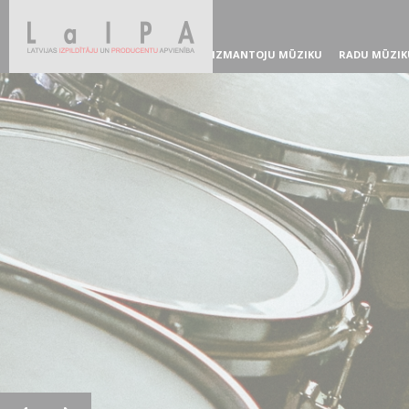
IZMANTOJU MŪZIKU
RADU MŪZIK