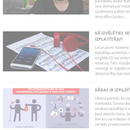
paredzētu audio mate
viņa domas par mūzik
uzņēmuma palīdz veid
atmosfēru.[video...
KĀ IZVĒLĒTIES S
IZPLATĪTĀJU?
Lai ar jauno dziesmu 
klausītāju auditoriju,
nogādā CD vai vinilu 
ietvaros. Taču mūsdi
sasniegt ar digitālo m
starpniecību, kas nodr
KĀDAS IR IZPILD
Likums paredz, ka izpi
mantiskās. Šoreiz ska
tiesības.Izpildītājs ir
kura atveido lomu, la
literāru vai mākslas 
vai leļļu priekšnesumu. 