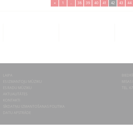
«
1
..
38
39
40
41
42
43
44
LAIPA
BIEDRĪ
ES IZMANTOJU MŪZIKU
MISAS 
ES RADU MŪZIKU
TEL. 6
AKTUALITĀTES
KONTAKTI
SĪKDATŅU IZMANTOŠANAS POLITIKA
DATU APSTRĀDE