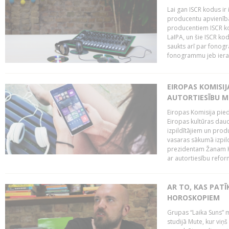
Lai gan ISCR kodus ir 
producentu apvienība"
producentiem ISCR ko
LaIPA, un šie ISCR kod
saukts arī par fonog
fonogrammu jeb ierak
EIROPAS KOMISI
AUTORTIESĪBU M
Eiropas Komisija pied
Eiropas kultūras daud
izpildītājiem un pro
vasaras sākumā izpild
prezidentam Žanam Kl
ar autortiesību reform
AR TO, KAS PATĪK
HOROSKOPIEM
Grupas “Laika Suns” m
studijā Mute, kur viņ