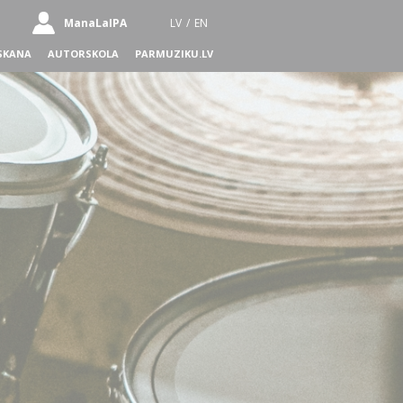
ManaLaIPA
LV
/
EN
SKANA
AUTORSKOLA
PARMUZIKU.LV