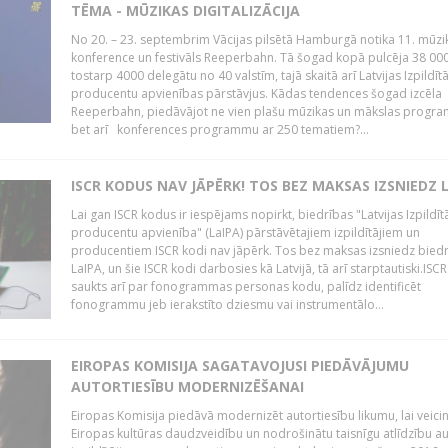
TĒMA - MŪZIKAS DIGITALIZĀCIJA
No 20. – 23. septembrim Vācijas pilsētā Hamburgā notika 11. mūzi
konference un festivāls Reeperbahn. Tā šogad kopā pulcēja 38 000
tostarp 4000 delegātu no 40 valstīm, tajā skaitā arī Latvijas Izpildīt
producentu apvienības pārstāvjus. Kādas tendences šogad izcēla
Reeperbahn, piedāvājot ne vien plašu mūzikas un mākslas progr
bet arī konferences programmu ar 250 tematiem?...
ISCR KODUS NAV JĀPĒRK! TOS BEZ MAKSAS IZSNIEDZ 
Lai gan ISCR kodus ir iespējams nopirkt, biedrības "Latvijas Izpildīt
producentu apvienība" (LaIPA) pārstāvētajiem izpildītājiem un
producentiem ISCR kodi nav jāpērk. Tos bez maksas izsniedz bied
LaIPA, un šie ISCR kodi darbosies kā Latvijā, tā arī starptautiski.ISC
saukts arī par fonogrammas personas kodu, palīdz identificēt
fonogrammu jeb ierakstīto dziesmu vai instrumentālo...
EIROPAS KOMISIJA SAGATAVOJUSI PIEDĀVĀJUMU
AUTORTIESĪBU MODERNIZĒŠANAI
Eiropas Komisija piedāvā modernizēt autortiesību likumu, lai veici
Eiropas kultūras daudzveidību un nodrošinātu taisnīgu atlīdzību a