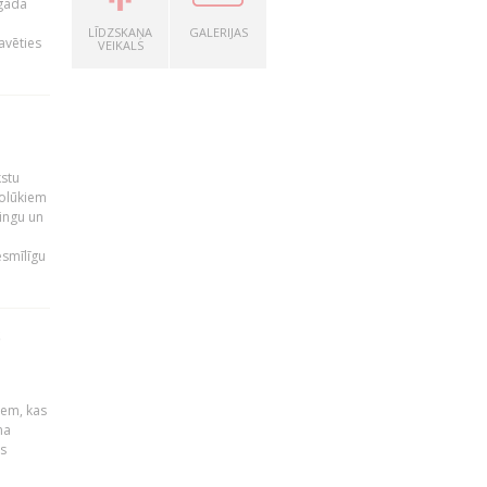
 gada
LĪDZSKAŅA
GALERIJAS
avēties
VEIKALS
kstu
nolūkiem
ingu un
esmīlīgu
S
u
iem, kas
na
s