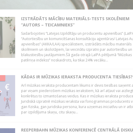
IZSTRĀDĀTS MĀCĪBU MATERIĀLS-TESTS SKOLĒNIEM
“AUTORS – TEICAMNIEKS”
Sadarbojoties “Latvijas Izpildītāju un producentu apvienības” (LaIP
“Autortiesību un komunicēšanas konsultāciju aģentūras/ Latvijas A
apvienības” (AKKA/LAA) speciālistiem, izstrādāts mācību materiāls
skolēniem un skolotājiem, lai veicinātu izpratni par autortiesību un
blakustiesību jautājumiem.Šā gada otrajā LaIPA pētījumā “Mūzikas
patēriņa indekss” noskaidrots, ka tikai 24% vecāku...
KĀDAS IR MŪZIKAS IERAKSTA PRODUCENTA TIESĪBAS?
Arī mūzikas ieraksta producentam likums ir devis tiesības saņemt a
par viņam piederošiem mūzikas ierakstiem, kā arī atļaut vai aizlieg
konkrētus to izmantošanas veidus. Kas ir mūzikas ieraksta produc
Juridiskā izpratnē mūzikas ieraksta vai fonogrammas producents v
gan fiziska, gan juridiska persona, kura uzņemas iniciatīvu un ir atb
par izpildījuma skaņu, citu skaņu...
REEPERBAHN MŪZIKAS KONFERENCĒ CENTRĀLĀ DISKU