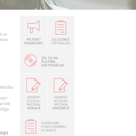
A) un
utoru
PIETEIKT
DJ LICENCE
PASĀKUMU
PIETEIKUMS
ZELTA UN
PLATĪNA
SERTIFIKĀCIJA
tlīdzību
t
SAŅEMT
SAŅEMT
ents?
ATĻAUJU
ATĻAUJU
ar būt
MŪZIKAI
MŪZIKAI
VEIKALĀ
KAFEJNĪCĀ
ildīga
PASĀKUMA
FONOGRAMMU
ATSKAITE
SIJU