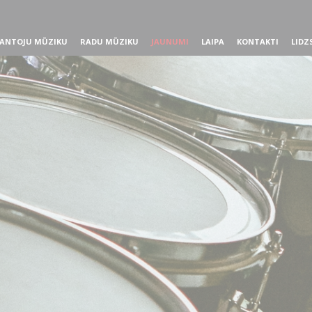
ANTOJU MŪZIKU
RADU MŪZIKU
JAUNUMI
LAIPA
KONTAKTI
LIDZ