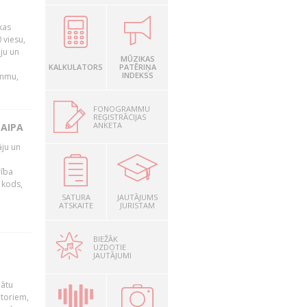
kas
 viesu,
āju un
MŪZIKAS
KALKULATORS
PATĒRIŅA
INDEKSS
ammu,
FONOGRAMMU
REĢISTRĀCIJAS
ANKETA
LAIPA
āju un
rība
R kods,
SATURA
JAUTĀJUMS
ATSKAITE
JURISTAM
BIEŽĀK
UZDOTIE
JAUTĀJUMI
nātu
utoriem,