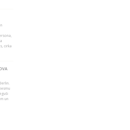
un
persona,
da
s, cirka
OVA
erlin.
dziesmu
eguši
tām un