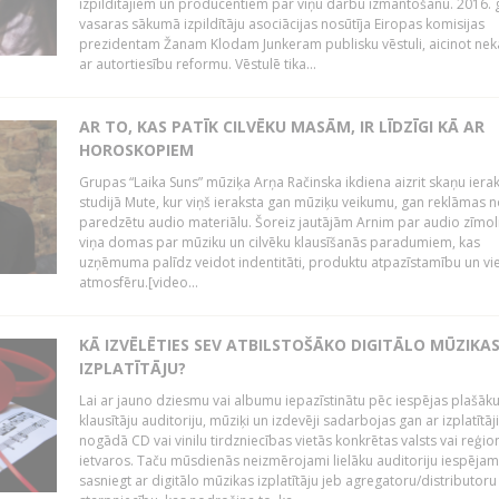
izpildītājiem un producentiem par viņu darbu izmantošanu. 2016.
vasaras sākumā izpildītāju asociācijas nosūtīja Eiropas komisijas
prezidentam Žanam Klodam Junkeram publisku vēstuli, aicinot nek
ar autortiesību reformu. Vēstulē tika...
AR TO, KAS PATĪK CILVĒKU MASĀM, IR LĪDZĪGI KĀ AR
HOROSKOPIEM
Grupas “Laika Suns” mūziķa Arņa Račinska ikdiena aizrit skaņu iera
studijā Mute, kur viņš ieraksta gan mūziķu veikumu, gan reklāmas 
paredzētu audio materiālu. Šoreiz jautājām Arnim par audio zīmol
viņa domas par mūziku un cilvēku klausīšanās paradumiem, kas
uzņēmuma palīdz veidot indentitāti, produktu atpazīstamību un vi
atmosfēru.[video...
KĀ IZVĒLĒTIES SEV ATBILSTOŠĀKO DIGITĀLO MŪZIKA
IZPLATĪTĀJU?
Lai ar jauno dziesmu vai albumu iepazīstinātu pēc iespējas plašāk
klausītāju auditoriju, mūziķi un izdevēji sadarbojas gan ar izplatītāj
nogādā CD vai vinilu tirdzniecības vietās konkrētas valsts vai reģio
ietvaros. Taču mūsdienās neizmērojami lielāku auditoriju iespējam
sasniegt ar digitālo mūzikas izplatītāju jeb agregatoru/distributoru