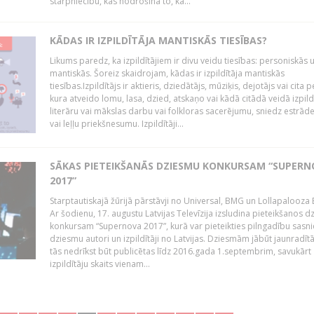
starpniecību, kas nodrošina to, ka...
KĀDAS IR IZPILDĪTĀJA MANTISKĀS TIESĪBAS?
Likums paredz, ka izpildītājiem ir divu veidu tiesības: personiskās 
mantiskās. Šoreiz skaidrojam, kādas ir izpildītāja mantiskās
tiesības.Izpildītājs ir aktieris, dziedātājs, mūziķis, dejotājs vai cita 
kura atveido lomu, lasa, dzied, atskaņo vai kādā citādā veidā izpil
literāru vai mākslas darbu vai folkloras sacerējumu, sniedz estrāde
vai leļļu priekšnesumu. Izpildītāji...
SĀKAS PIETEIKŠANĀS DZIESMU KONKURSAM “SUPERN
2017”
Starptautiskajā žūrijā pārstāvji no Universal, BMG un Lollapalooza B
Ar šodienu, 17. augustu Latvijas Televīzija izsludina pieteikšanos 
konkursam “Supernova 2017”, kurā var pieteikties pilngadību sasni
dziesmu autori un izpildītāji no Latvijas. Dziesmām jābūt jaunradī
tās nedrīkst būt publicētas līdz 2016.gada 1.septembrim, savukārt
izpildītāju skaits vienam...