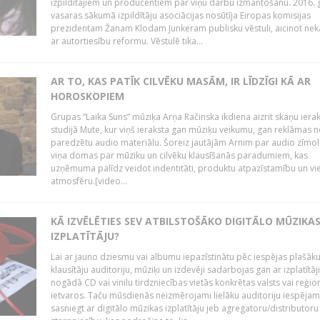
izpildītājiem un producentiem par viņu darbu izmantošanu. 2016.
vasaras sākumā izpildītāju asociācijas nosūtīja Eiropas komisijas
prezidentam Žanam Klodam Junkeram publisku vēstuli, aicinot nek
ar autortiesību reformu. Vēstulē tika...
AR TO, KAS PATĪK CILVĒKU MASĀM, IR LĪDZĪGI KĀ AR
HOROSKOPIEM
Grupas “Laika Suns” mūziķa Arņa Račinska ikdiena aizrit skaņu iera
studijā Mute, kur viņš ieraksta gan mūziķu veikumu, gan reklāmas 
paredzētu audio materiālu. Šoreiz jautājām Arnim par audio zīmol
viņa domas par mūziku un cilvēku klausīšanās paradumiem, kas
uzņēmuma palīdz veidot indentitāti, produktu atpazīstamību un vi
atmosfēru.[video...
KĀ IZVĒLĒTIES SEV ATBILSTOŠĀKO DIGITĀLO MŪZIKA
IZPLATĪTĀJU?
Lai ar jauno dziesmu vai albumu iepazīstinātu pēc iespējas plašāk
klausītāju auditoriju, mūziķi un izdevēji sadarbojas gan ar izplatītāj
nogādā CD vai vinilu tirdzniecības vietās konkrētas valsts vai reģio
ietvaros. Taču mūsdienās neizmērojami lielāku auditoriju iespējam
sasniegt ar digitālo mūzikas izplatītāju jeb agregatoru/distributoru