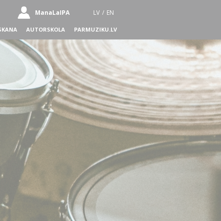
ManaLaIPA
LV
/
EN
SKANA
AUTORSKOLA
PARMUZIKU.LV