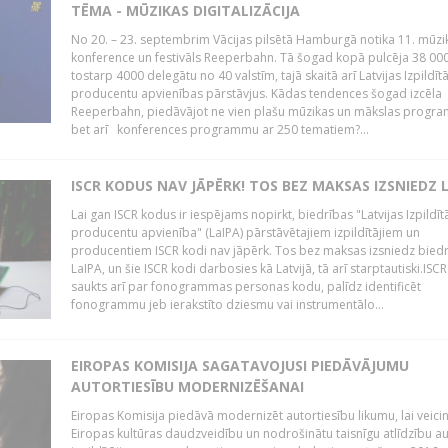
TĒMA - MŪZIKAS DIGITALIZĀCIJA
No 20. – 23. septembrim Vācijas pilsētā Hamburgā notika 11. mūzi
konference un festivāls Reeperbahn. Tā šogad kopā pulcēja 38 000
tostarp 4000 delegātu no 40 valstīm, tajā skaitā arī Latvijas Izpildīt
producentu apvienības pārstāvjus. Kādas tendences šogad izcēla
Reeperbahn, piedāvājot ne vien plašu mūzikas un mākslas progr
bet arī konferences programmu ar 250 tematiem?...
ISCR KODUS NAV JĀPĒRK! TOS BEZ MAKSAS IZSNIEDZ 
Lai gan ISCR kodus ir iespējams nopirkt, biedrības "Latvijas Izpildīt
producentu apvienība" (LaIPA) pārstāvētajiem izpildītājiem un
producentiem ISCR kodi nav jāpērk. Tos bez maksas izsniedz bied
LaIPA, un šie ISCR kodi darbosies kā Latvijā, tā arī starptautiski.ISC
saukts arī par fonogrammas personas kodu, palīdz identificēt
fonogrammu jeb ierakstīto dziesmu vai instrumentālo...
EIROPAS KOMISIJA SAGATAVOJUSI PIEDĀVĀJUMU
AUTORTIESĪBU MODERNIZĒŠANAI
Eiropas Komisija piedāvā modernizēt autortiesību likumu, lai veici
Eiropas kultūras daudzveidību un nodrošinātu taisnīgu atlīdzību a