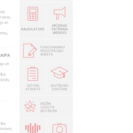
kas
 viesu,
āju un
MŪZIKAS
KALKULATORS
PATĒRIŅA
INDEKSS
ammu,
FONOGRAMMU
REĢISTRĀCIJAS
ANKETA
LAIPA
āju un
rība
R kods,
SATURA
JAUTĀJUMS
ATSKAITE
JURISTAM
BIEŽĀK
UZDOTIE
JAUTĀJUMI
nātu
utoriem,