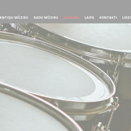
ANTOJU MŪZIKU
RADU MŪZIKU
JAUNUMI
LAIPA
KONTAKTI
LIDZ