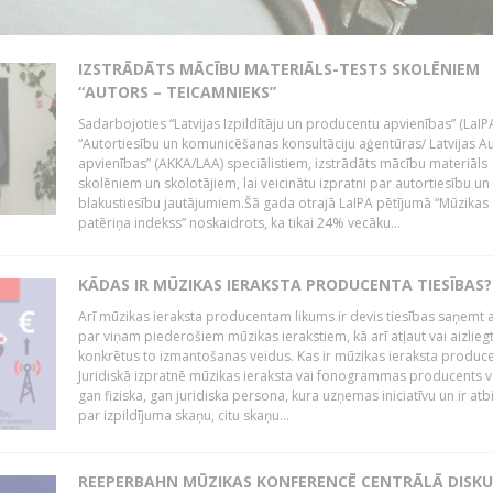
IZSTRĀDĀTS MĀCĪBU MATERIĀLS-TESTS SKOLĒNIEM
“AUTORS – TEICAMNIEKS”
Sadarbojoties “Latvijas Izpildītāju un producentu apvienības” (LaIP
“Autortiesību un komunicēšanas konsultāciju aģentūras/ Latvijas A
apvienības” (AKKA/LAA) speciālistiem, izstrādāts mācību materiāls
skolēniem un skolotājiem, lai veicinātu izpratni par autortiesību un
blakustiesību jautājumiem.Šā gada otrajā LaIPA pētījumā “Mūzikas
patēriņa indekss” noskaidrots, ka tikai 24% vecāku...
KĀDAS IR MŪZIKAS IERAKSTA PRODUCENTA TIESĪBAS?
Arī mūzikas ieraksta producentam likums ir devis tiesības saņemt a
par viņam piederošiem mūzikas ierakstiem, kā arī atļaut vai aizlieg
konkrētus to izmantošanas veidus. Kas ir mūzikas ieraksta produc
Juridiskā izpratnē mūzikas ieraksta vai fonogrammas producents v
gan fiziska, gan juridiska persona, kura uzņemas iniciatīvu un ir atb
par izpildījuma skaņu, citu skaņu...
REEPERBAHN MŪZIKAS KONFERENCĒ CENTRĀLĀ DISKU