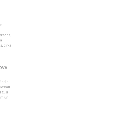
un
persona,
da
s, cirka
OVA
erlin.
dziesmu
eguši
tām un