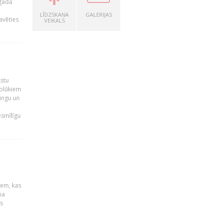
 gada
LĪDZSKAŅA
GALERIJAS
avēties
VEIKALS
kstu
nolūkiem
ingu un
esmīlīgu
S
u
iem, kas
na
s