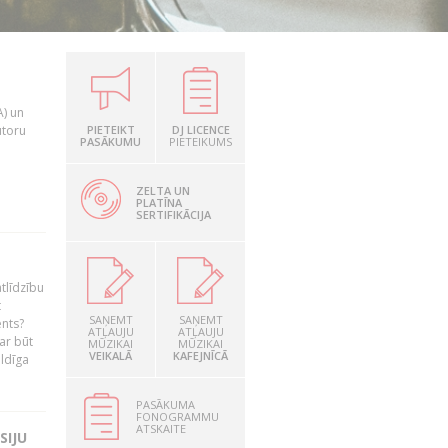
A) un
utoru
PIETEIKT
DJ LICENCE
PASĀKUMU
PIETEIKUMS
ZELTA UN
PLATĪNA
SERTIFIKĀCIJA
tlīdzību
t
SAŅEMT
SAŅEMT
ents?
ATĻAUJU
ATĻAUJU
ar būt
MŪZIKAI
MŪZIKAI
VEIKALĀ
KAFEJNĪCĀ
ildīga
PASĀKUMA
FONOGRAMMU
ATSKAITE
SIJU