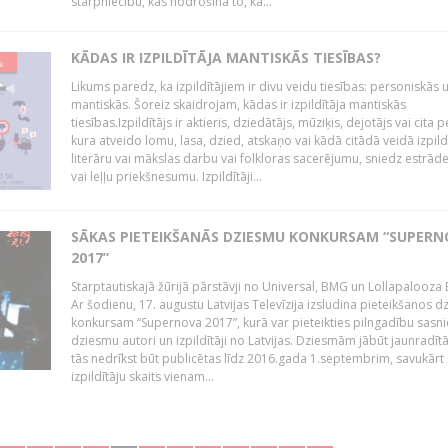
starpniecību, kas nodrošina to, ka...
KĀDAS IR IZPILDĪTĀJA MANTISKĀS TIESĪBAS?
Likums paredz, ka izpildītājiem ir divu veidu tiesības: personiskās 
mantiskās. Šoreiz skaidrojam, kādas ir izpildītāja mantiskās
tiesības.Izpildītājs ir aktieris, dziedātājs, mūziķis, dejotājs vai cita 
kura atveido lomu, lasa, dzied, atskaņo vai kādā citādā veidā izpil
literāru vai mākslas darbu vai folkloras sacerējumu, sniedz estrāde
vai leļļu priekšnesumu. Izpildītāji...
SĀKAS PIETEIKŠANĀS DZIESMU KONKURSAM “SUPERN
2017”
Starptautiskajā žūrijā pārstāvji no Universal, BMG un Lollapalooza B
Ar šodienu, 17. augustu Latvijas Televīzija izsludina pieteikšanos 
konkursam “Supernova 2017”, kurā var pieteikties pilngadību sasni
dziesmu autori un izpildītāji no Latvijas. Dziesmām jābūt jaunradī
tās nedrīkst būt publicētas līdz 2016.gada 1.septembrim, savukārt
izpildītāju skaits vienam...