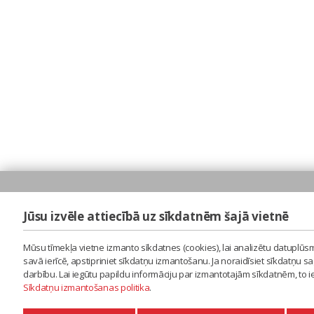
Jūsu izvēle attiecībā uz sīkdatnēm šajā vietnē
Mūsu tīmekļa vietne izmanto sīkdatnes (cookies), lai analizētu datuplūsm
savā ierīcē, apstipriniet sīkdatņu izmantošanu. Ja noraidīsiet sīkdatņu 
darbību. Lai iegūtu papildu informāciju par izmantotajām sīkdatnēm, to 
Sīkdatņu izmantošanas politika
.