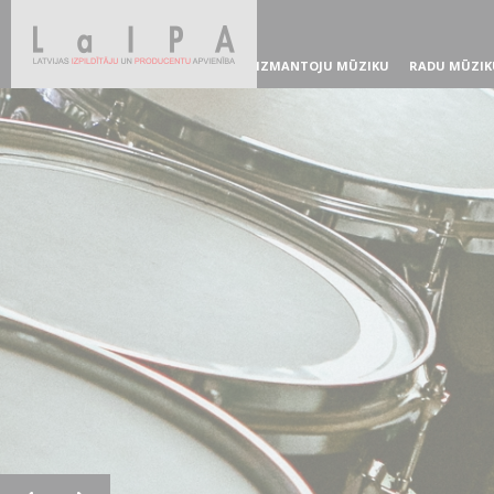
IZMANTOJU MŪZIKU
RADU MŪZIK