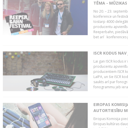
TĒMA - MŪZIKAS 
No 20. – 23. septemb
konference un festiv
tostarp 4000 delegātu 
producentu apvienība
Reeperbahn, piedāvā
bet arī konferences
ISCR KODUS NAV 
Lai gan ISCR kodus ir 
producentu apvienība"
producentiem ISCR ko
LaIPA, un šie ISCR kod
saukts arī par fonog
fonogrammu jeb ierak
EIROPAS KOMISI
AUTORTIESĪBU M
Eiropas Komisija pied
Eiropas kultūras daud