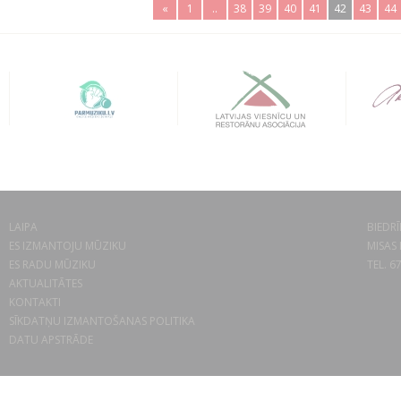
«
1
..
38
39
40
41
42
43
44
LAIPA
BIEDRĪ
ES IZMANTOJU MŪZIKU
MISAS 
ES RADU MŪZIKU
TEL. 6
AKTUALITĀTES
KONTAKTI
SĪKDATŅU IZMANTOŠANAS POLITIKA
DATU APSTRĀDE