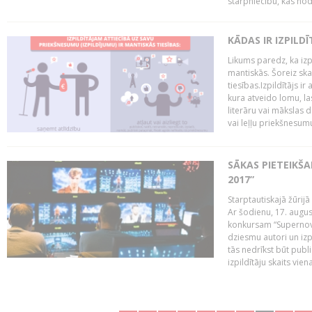
starpniecību, kas nodr
KĀDAS IR IZPILD
Likums paredz, ka izpi
mantiskās. Šoreiz ska
tiesības.Izpildītājs ir
kura atveido lomu, la
literāru vai mākslas 
vai leļļu priekšnesumu. 
SĀKAS PIETEIKŠ
2017”
Starptautiskajā žūrij
Ar šodienu, 17. augus
konkursam “Supernova
dziesmu autori un izp
tās nedrīkst būt publ
izpildītāju skaits vien