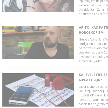
izpildītājiem un pro
vasaras sākumā izpild
prezidentam Žanam Kl
ar autortiesību reform
AR TO, KAS PATĪK
HOROSKOPIEM
Grupas “Laika Suns” m
studijā Mute, kur viņ
paredzētu audio mate
viņa domas par mūzik
uzņēmuma palīdz veid
atmosfēru.[video...
KĀ IZVĒLĒTIES S
IZPLATĪTĀJU?
Lai ar jauno dziesmu 
klausītāju auditoriju,
nogādā CD vai vinilu 
ietvaros. Taču mūsdi
sasniegt ar digitālo m