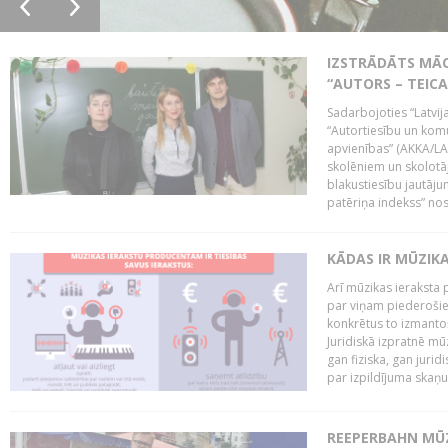
IZSTRĀDĀTS MĀC
“AUTORS – TEIC
Sadarbojoties “Latvij
“Autortiesību un komu
apvienības” (AKKA/LAA
skolēniem un skolotāji
blakustiesību jautāj
patēriņa indekss” nos
KĀDAS IR MŪZIK
Arī mūzikas ieraksta 
par viņam piederošiem
konkrētus to izmanto
Juridiskā izpratnē m
gan fiziska, gan jurid
par izpildījuma skaņu,
REEPERBAHN MŪZ