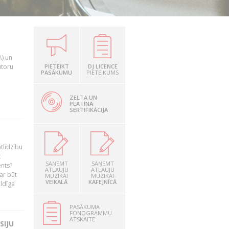
A) un
utoru
PIETEIKT
DJ LICENCE
PASĀKUMU
PIETEIKUMS
ZELTA UN
PLATĪNA
SERTIFIKĀCIJA
tlīdzību
t
SAŅEMT
SAŅEMT
ents?
ATĻAUJU
ATĻAUJU
ar būt
MŪZIKAI
MŪZIKAI
VEIKALĀ
KAFEJNĪCĀ
ildīga
PASĀKUMA
FONOGRAMMU
ATSKAITE
SIJU