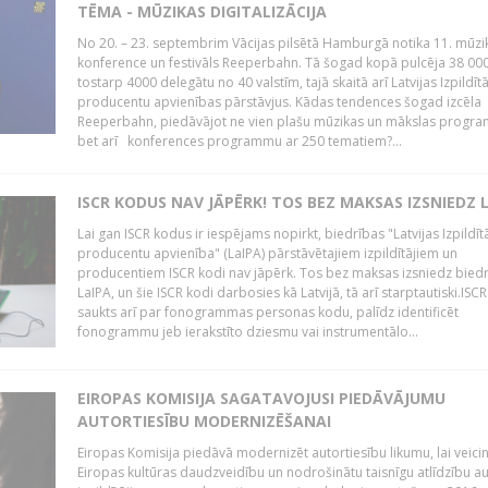
TĒMA - MŪZIKAS DIGITALIZĀCIJA
No 20. – 23. septembrim Vācijas pilsētā Hamburgā notika 11. mūzi
konference un festivāls Reeperbahn. Tā šogad kopā pulcēja 38 000
tostarp 4000 delegātu no 40 valstīm, tajā skaitā arī Latvijas Izpildīt
producentu apvienības pārstāvjus. Kādas tendences šogad izcēla
Reeperbahn, piedāvājot ne vien plašu mūzikas un mākslas progr
bet arī konferences programmu ar 250 tematiem?...
ISCR KODUS NAV JĀPĒRK! TOS BEZ MAKSAS IZSNIEDZ 
Lai gan ISCR kodus ir iespējams nopirkt, biedrības "Latvijas Izpildīt
producentu apvienība" (LaIPA) pārstāvētajiem izpildītājiem un
producentiem ISCR kodi nav jāpērk. Tos bez maksas izsniedz bied
LaIPA, un šie ISCR kodi darbosies kā Latvijā, tā arī starptautiski.ISC
saukts arī par fonogrammas personas kodu, palīdz identificēt
fonogrammu jeb ierakstīto dziesmu vai instrumentālo...
EIROPAS KOMISIJA SAGATAVOJUSI PIEDĀVĀJUMU
AUTORTIESĪBU MODERNIZĒŠANAI
Eiropas Komisija piedāvā modernizēt autortiesību likumu, lai veici
Eiropas kultūras daudzveidību un nodrošinātu taisnīgu atlīdzību a