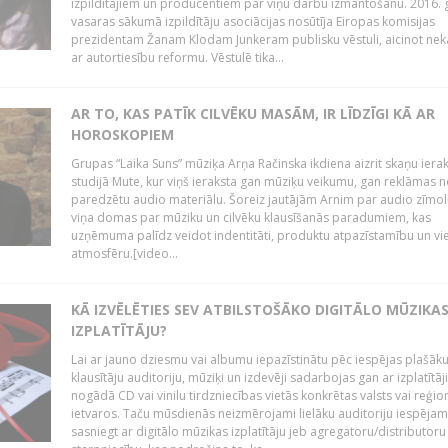
izpildītājiem un producentiem par viņu darbu izmantošanu. 2016.
vasaras sākumā izpildītāju asociācijas nosūtīja Eiropas komisijas
prezidentam Žanam Klodam Junkeram publisku vēstuli, aicinot nek
ar autortiesību reformu. Vēstulē tika...
AR TO, KAS PATĪK CILVĒKU MASĀM, IR LĪDZĪGI KĀ AR
HOROSKOPIEM
Grupas “Laika Suns” mūziķa Arņa Račinska ikdiena aizrit skaņu iera
studijā Mute, kur viņš ieraksta gan mūziķu veikumu, gan reklāmas 
paredzētu audio materiālu. Šoreiz jautājām Arnim par audio zīmol
viņa domas par mūziku un cilvēku klausīšanās paradumiem, kas
uzņēmuma palīdz veidot indentitāti, produktu atpazīstamību un vi
atmosfēru.[video...
KĀ IZVĒLĒTIES SEV ATBILSTOŠĀKO DIGITĀLO MŪZIKA
IZPLATĪTĀJU?
Lai ar jauno dziesmu vai albumu iepazīstinātu pēc iespējas plašāk
klausītāju auditoriju, mūziķi un izdevēji sadarbojas gan ar izplatītāj
nogādā CD vai vinilu tirdzniecības vietās konkrētas valsts vai reģio
ietvaros. Taču mūsdienās neizmērojami lielāku auditoriju iespējam
sasniegt ar digitālo mūzikas izplatītāju jeb agregatoru/distributoru