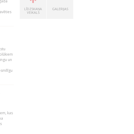
 gada
LĪDZSKAŅA
GALERIJAS
avēties
VEIKALS
kstu
nolūkiem
ingu un
esmīlīgu
S
u
iem, kas
na
s