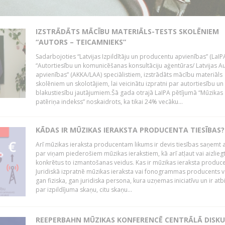
IZSTRĀDĀTS MĀCĪBU MATERIĀLS-TESTS SKOLĒNIEM
“AUTORS – TEICAMNIEKS”
Sadarbojoties “Latvijas Izpildītāju un producentu apvienības” (LaIP
“Autortiesību un komunicēšanas konsultāciju aģentūras/ Latvijas A
apvienības” (AKKA/LAA) speciālistiem, izstrādāts mācību materiāls
skolēniem un skolotājiem, lai veicinātu izpratni par autortiesību un
blakustiesību jautājumiem.Šā gada otrajā LaIPA pētījumā “Mūzikas
patēriņa indekss” noskaidrots, ka tikai 24% vecāku...
KĀDAS IR MŪZIKAS IERAKSTA PRODUCENTA TIESĪBAS?
Arī mūzikas ieraksta producentam likums ir devis tiesības saņemt a
par viņam piederošiem mūzikas ierakstiem, kā arī atļaut vai aizlieg
konkrētus to izmantošanas veidus. Kas ir mūzikas ieraksta produc
Juridiskā izpratnē mūzikas ieraksta vai fonogrammas producents v
gan fiziska, gan juridiska persona, kura uzņemas iniciatīvu un ir atb
par izpildījuma skaņu, citu skaņu...
REEPERBAHN MŪZIKAS KONFERENCĒ CENTRĀLĀ DISKU