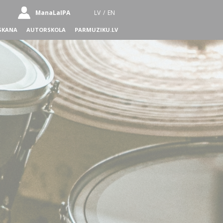
ManaLaIPA
LV
/
EN
SKANA
AUTORSKOLA
PARMUZIKU.LV