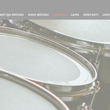
ANTOJU MŪZIKU
RADU MŪZIKU
JAUNUMI
LAIPA
KONTAKTI
LIDZ