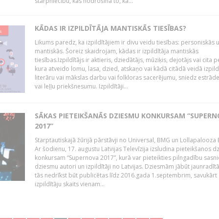
starpniecību, kas nodrošina to, ka...
KĀDAS IR IZPILDĪTĀJA MANTISKĀS TIESĪBAS?
Likums paredz, ka izpildītājiem ir divu veidu tiesības: personiskās 
mantiskās. Šoreiz skaidrojam, kādas ir izpildītāja mantiskās
tiesības.Izpildītājs ir aktieris, dziedātājs, mūziķis, dejotājs vai cita 
kura atveido lomu, lasa, dzied, atskaņo vai kādā citādā veidā izpil
literāru vai mākslas darbu vai folkloras sacerējumu, sniedz estrāde
vai leļļu priekšnesumu. Izpildītāji...
SĀKAS PIETEIKŠANĀS DZIESMU KONKURSAM “SUPERN
2017”
Starptautiskajā žūrijā pārstāvji no Universal, BMG un Lollapalooza B
Ar šodienu, 17. augustu Latvijas Televīzija izsludina pieteikšanos 
konkursam “Supernova 2017”, kurā var pieteikties pilngadību sasni
dziesmu autori un izpildītāji no Latvijas. Dziesmām jābūt jaunradī
tās nedrīkst būt publicētas līdz 2016.gada 1.septembrim, savukārt
izpildītāju skaits vienam...