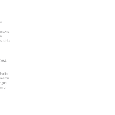
un
persona,
da
s, cirka
OVA
erlin.
dziesmu
eguši
tām un