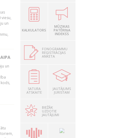
kas
 viesu,
āju un
MŪZIKAS
KALKULATORS
PATĒRIŅA
INDEKSS
ammu,
FONOGRAMMU
REĢISTRĀCIJAS
ANKETA
LAIPA
āju un
rība
R kods,
SATURA
JAUTĀJUMS
ATSKAITE
JURISTAM
BIEŽĀK
UZDOTIE
JAUTĀJUMI
nātu
utoriem,