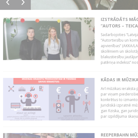
IZSTRĀDĀTS MĀC
“AUTORS – TEIC
Sadarbojoties “Latvij
“Autortiesību un komu
apvienības” (AKKA/LAA
skolēniem un skolotāji
blakustiesību jautāj
patēriņa indekss” nos
KĀDAS IR MŪZIK
Arī mūzikas ieraksta 
par viņam piederošiem
konkrētus to izmanto
Juridiskā izpratnē m
gan fiziska, gan jurid
par izpildījuma skaņu,
REEPERBAHN MŪZ