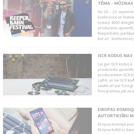
TĒMA - MŪZIKAS 
No 20. – 23. septemb
konference un festiv
tostarp 4000 delegātu 
producentu apvienība
Reeperbahn, piedāvā
bet arī konferences
ISCR KODUS NAV 
Lai gan ISCR kodus ir 
producentu apvienība"
producentiem ISCR ko
LaIPA, un šie ISCR kod
saukts arī par fonog
fonogrammu jeb ierak
EIROPAS KOMISI
AUTORTIESĪBU M
Eiropas Komisija pied
Eiropas kultūras daud