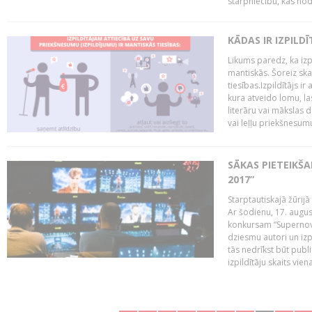
starpniecību, kas nodr
KĀDAS IR IZPILD
Likums paredz, ka izpi
mantiskās. Šoreiz ska
tiesības.Izpildītājs ir
kura atveido lomu, la
literāru vai mākslas 
vai leļļu priekšnesumu. 
SĀKAS PIETEIKŠ
2017”
Starptautiskajā žūrij
Ar šodienu, 17. augus
konkursam “Supernova
dziesmu autori un izp
tās nedrīkst būt publ
izpildītāju skaits vien