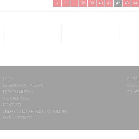
«
1
..
38
39
40
41
42
43
44
LAIPA
BIEDRĪ
ES IZMANTOJU MŪZIKU
MISAS 
ES RADU MŪZIKU
TEL. 6
AKTUALITĀTES
KONTAKTI
SĪKDATŅU IZMANTOŠANAS POLITIKA
DATU APSTRĀDE