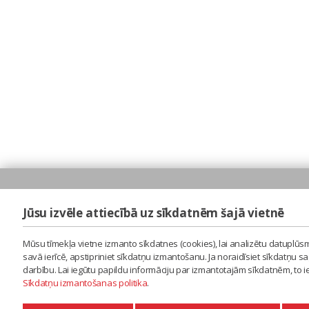
Jūsu izvēle attiecībā uz sīkdatnēm šajā vietnē
Mūsu tīmekļa vietne izmanto sīkdatnes (cookies), lai analizētu datuplūsm
savā ierīcē, apstipriniet sīkdatņu izmantošanu. Ja noraidīsiet sīkdatņu 
darbību. Lai iegūtu papildu informāciju par izmantotajām sīkdatnēm, to 
Sīkdatņu izmantošanas politika
.