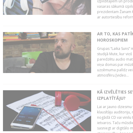
izpildītājiem un pro
vasaras sākumā izpild
prezidentam Žanam Kl
ar autortiesību reform
AR TO, KAS PATĪK
HOROSKOPIEM
Grupas “Laika Suns” m
studijā Mute, kur viņ
paredzētu audio mate
viņa domas par mūzik
uzņēmuma palīdz veid
atmosfēru.[video...
KĀ IZVĒLĒTIES S
IZPLATĪTĀJU?
Lai ar jauno dziesmu 
klausītāju auditoriju,
nogādā CD vai vinilu 
ietvaros. Taču mūsdi
sasniegt ar digitālo m