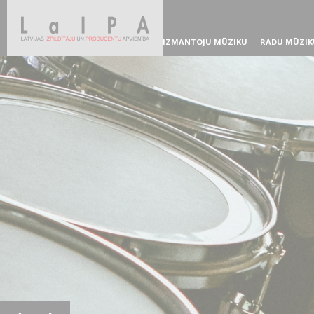
IZMANTOJU MŪZIKU
RADU MŪZIK