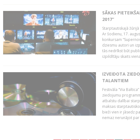
SĀKAS PIETEIKŠ
2017”
Starptautiskajā žūrij
Ar šodienu, 17. augus
konkursam “Supernova
dziesmu autori un izp
tās nedrīkst būt publ
izpildītāju skaits vien
IZVEIDOTA ZIED
TALANTIEM
Festivāla “Via Baltica”
ziedojumu programmu 
atbalstu dalībai sta
maksas starptautisko
bieži vien ir jāsedz 
nemaz nerunājot par 