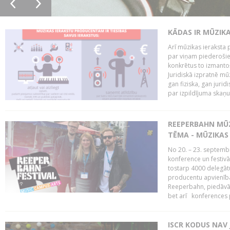
KĀDAS IR MŪZIK
Arī mūzikas ieraksta 
par viņam piederošiem
konkrētus to izmanto
Juridiskā izpratnē m
gan fiziska, gan jurid
par izpildījuma skaņu,
REEPERBAHN MŪZ
TĒMA - MŪZIKAS 
No 20. – 23. septemb
konference un festiv
tostarp 4000 delegātu 
producentu apvienība
Reeperbahn, piedāvā
bet arī konferences
ISCR KODUS NAV 