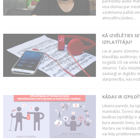
paredzētu audio mate
viņa domas par mūzik
uzņēmuma palīdz veid
atmosfēru.[video...
KĀ IZVĒLĒTIES S
IZPLATĪTĀJU?
Lai ar jauno dziesmu 
klausītāju auditoriju,
nogādā CD vai vinilu 
ietvaros. Taču mūsdi
sasniegt ar digitālo m
starpniecību, kas nodr
KĀDAS IR IZPILD
Likums paredz, ka izpi
mantiskās. Šoreiz ska
tiesības.Izpildītājs ir
kura atveido lomu, la
literāru vai mākslas 
vai leļļu priekšnesumu. 