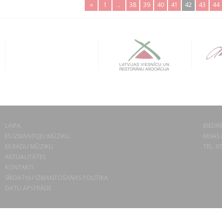
«
1
..
38
39
40
41
42
43
44
LAIPA
BIEDRĪ
ES IZMANTOJU MŪZIKU
MISAS 
ES RADU MŪZIKU
TEL. 6
AKTUALITĀTES
KONTAKTI
SĪKDATŅU IZMANTOŠANAS POLITIKA
DATU APSTRĀDE