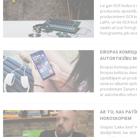
Lai gan ISCR kodus ir 
producentu apvienība"
producentiem ISCR ko
LaIPA, un šie ISCR kod
saukts arī par fonog
fonogrammu jeb ierak
EIROPAS KOMISI
AUTORTIESĪBU M
Eiropas Komisija pied
Eiropas kultūras daud
izpildītājiem un pro
vasaras sākumā izpild
prezidentam Žanam Kl
ar autortiesību reform
AR TO, KAS PATĪK
HOROSKOPIEM
Grupas “Laika Suns” m
studijā Mute, kur viņ