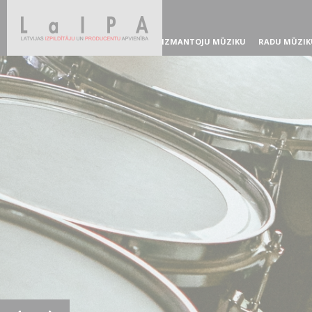
IZMANTOJU MŪZIKU
RADU MŪZIK