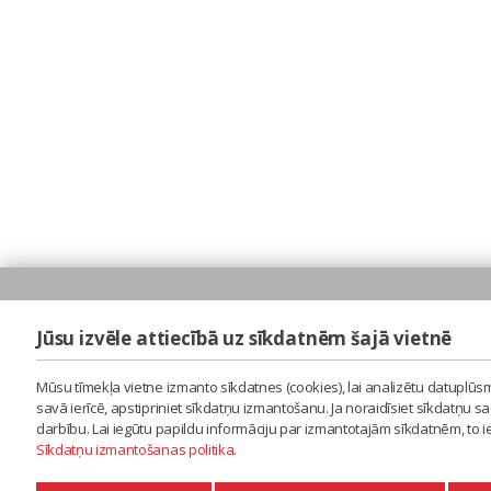
Jūsu izvēle attiecībā uz sīkdatnēm šajā vietnē
Mūsu tīmekļa vietne izmanto sīkdatnes (cookies), lai analizētu datuplūsm
savā ierīcē, apstipriniet sīkdatņu izmantošanu. Ja noraidīsiet sīkdatņu 
darbību. Lai iegūtu papildu informāciju par izmantotajām sīkdatnēm, to 
Sīkdatņu izmantošanas politika
.