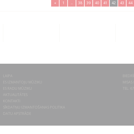
«
1
..
38
39
40
41
42
43
44
LAIPA
BIEDRĪ
ES IZMANTOJU MŪZIKU
MISAS 
ES RADU MŪZIKU
TEL. 6
AKTUALITĀTES
KONTAKTI
SĪKDATŅU IZMANTOŠANAS POLITIKA
DATU APSTRĀDE