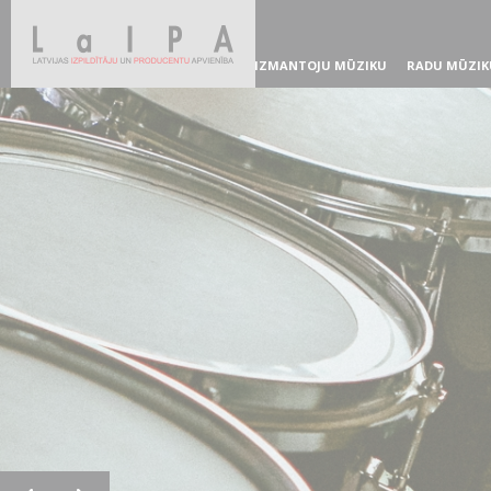
IZMANTOJU MŪZIKU
RADU MŪZIK