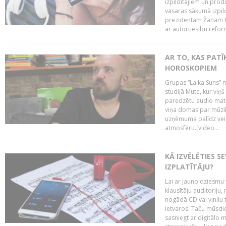
izpildītājiem un pro
vasaras sākumā izpild
prezidentam Žanam Kl
ar autortiesību reform
AR TO, KAS PATĪK
HOROSKOPIEM
Grupas “Laika Suns” m
studijā Mute, kur viņ
paredzētu audio mate
viņa domas par mūzik
uzņēmuma palīdz veid
atmosfēru.[video...
KĀ IZVĒLĒTIES S
IZPLATĪTĀJU?
Lai ar jauno dziesmu 
klausītāju auditoriju,
nogādā CD vai vinilu 
ietvaros. Taču mūsdi
sasniegt ar digitālo m