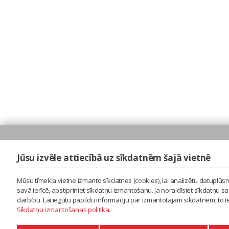
Jūsu izvēle attiecībā uz sīkdatnēm šajā vietnē
Mūsu tīmekļa vietne izmanto sīkdatnes (cookies), lai analizētu datuplūsm
savā ierīcē, apstipriniet sīkdatņu izmantošanu. Ja noraidīsiet sīkdatņu 
darbību. Lai iegūtu papildu informāciju par izmantotajām sīkdatnēm, to 
Sīkdatņu izmantošanas politika
.