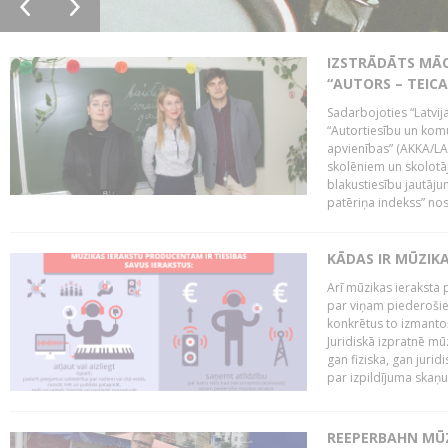
IZSTRĀDĀTS MĀC
“AUTORS – TEIC
Sadarbojoties “Latvij
“Autortiesību un komu
apvienības” (AKKA/LAA
skolēniem un skolotāji
blakustiesību jautāj
patēriņa indekss” nos
KĀDAS IR MŪZIK
Arī mūzikas ieraksta 
par viņam piederošiem
konkrētus to izmanto
Juridiskā izpratnē m
gan fiziska, gan jurid
par izpildījuma skaņu,
REEPERBAHN MŪZ