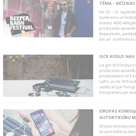
TĒMA - MŪZIKAS 
No 20. – 23. septemb
konference un festiv
tostarp 4000 delegātu 
producentu apvienība
Reeperbahn, piedāvā
bet arī konferences
ISCR KODUS NAV 
Lai gan ISCR kodus ir 
producentu apvienība"
producentiem ISCR ko
LaIPA, un šie ISCR kod
saukts arī par fonog
fonogrammu jeb ierak
EIROPAS KOMISI
AUTORTIESĪBU M
Eiropas Komisija pied
Eiropas kultūras daud