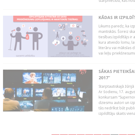
starpniecību, kas nodr
KĀDAS IR IZPILD
Likums paredz, ka izpi
mantiskās. Šoreiz ska
tiesības.Izpildītājs ir
kura atveido lomu, la
literāru vai mākslas 
vai leļļu priekšnesumu. 
SĀKAS PIETEIKŠ
2017”
Starptautiskajā žūrij
Ar šodienu, 17. augus
konkursam “Supernova
dziesmu autori un izp
tās nedrīkst būt publ
izpildītāju skaits vien