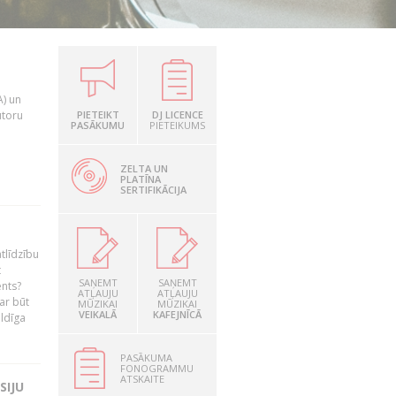
A) un
utoru
PIETEIKT
DJ LICENCE
PASĀKUMU
PIETEIKUMS
ZELTA UN
PLATĪNA
SERTIFIKĀCIJA
tlīdzību
t
SAŅEMT
SAŅEMT
ents?
ATĻAUJU
ATĻAUJU
ar būt
MŪZIKAI
MŪZIKAI
VEIKALĀ
KAFEJNĪCĀ
ildīga
PASĀKUMA
FONOGRAMMU
ATSKAITE
SIJU