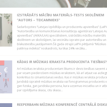
IZSTRĀDĀTS MĀCĪBU MATERIĀLS-TESTS SKOLĒNIEM
“AUTORS – TEICAMNIEKS”
Sadarbojoties “Latvijas Izpildītāju un producentu apvienības” (LaIP
“Autortiesību un komunicēšanas konsultāciju aģentūras/ Latvijas A
apvienības” (AKKA/LAA) speciālistiem, izstrādāts mācību materiāls
skolēniem un skolotājiem, lai veicinātu izpratni par autortiesību un
blakustiesību jautājumiem.Šā gada otrajā LaIPA pētījumā “Mūzikas
patēriņa indekss” noskaidrots, ka tikai 24% vecāku...
KĀDAS IR MŪZIKAS IERAKSTA PRODUCENTA TIESĪBAS?
Arī mūzikas ieraksta producentam likums ir devis tiesības saņemt a
par viņam piederošiem mūzikas ierakstiem, kā arī atļaut vai aizlieg
konkrētus to izmantošanas veidus. Kas ir mūzikas ieraksta produc
Juridiskā izpratnē mūzikas ieraksta vai fonogrammas producents v
gan fiziska, gan juridiska persona, kura uzņemas iniciatīvu un ir atb
par izpildījuma skaņu, citu skaņu...
REEPERBAHN MŪZIKAS KONFERENCĒ CENTRĀLĀ DISKU