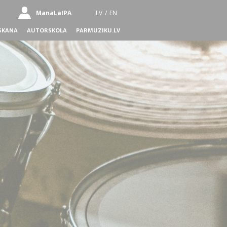
ManaLaIPA
LV
/
EN
SKANA
AUTORSKOLA
PARMUZIKU.LV