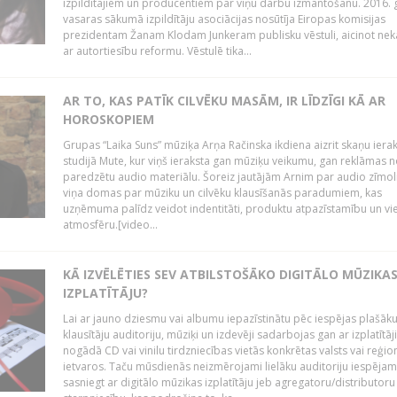
izpildītājiem un producentiem par viņu darbu izmantošanu. 2016.
vasaras sākumā izpildītāju asociācijas nosūtīja Eiropas komisijas
prezidentam Žanam Klodam Junkeram publisku vēstuli, aicinot nek
ar autortiesību reformu. Vēstulē tika...
AR TO, KAS PATĪK CILVĒKU MASĀM, IR LĪDZĪGI KĀ AR
HOROSKOPIEM
Grupas “Laika Suns” mūziķa Arņa Račinska ikdiena aizrit skaņu iera
studijā Mute, kur viņš ieraksta gan mūziķu veikumu, gan reklāmas 
paredzētu audio materiālu. Šoreiz jautājām Arnim par audio zīmol
viņa domas par mūziku un cilvēku klausīšanās paradumiem, kas
uzņēmuma palīdz veidot indentitāti, produktu atpazīstamību un vi
atmosfēru.[video...
KĀ IZVĒLĒTIES SEV ATBILSTOŠĀKO DIGITĀLO MŪZIKA
IZPLATĪTĀJU?
Lai ar jauno dziesmu vai albumu iepazīstinātu pēc iespējas plašāk
klausītāju auditoriju, mūziķi un izdevēji sadarbojas gan ar izplatītāj
nogādā CD vai vinilu tirdzniecības vietās konkrētas valsts vai reģio
ietvaros. Taču mūsdienās neizmērojami lielāku auditoriju iespējam
sasniegt ar digitālo mūzikas izplatītāju jeb agregatoru/distributoru