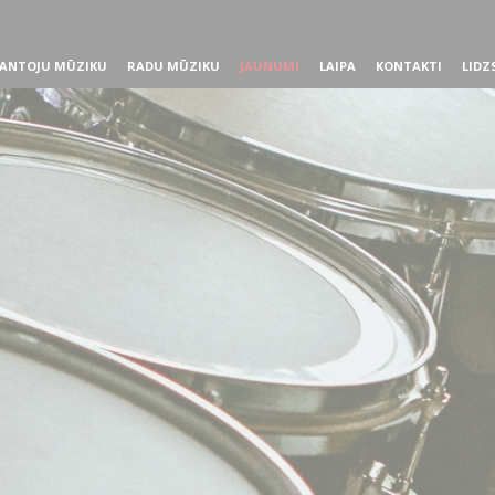
ANTOJU MŪZIKU
RADU MŪZIKU
JAUNUMI
LAIPA
KONTAKTI
LIDZ