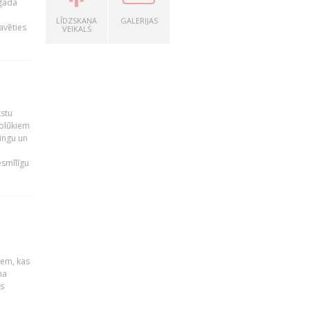
 gada
LĪDZSKAŅA
GALERIJAS
avēties
VEIKALS
kstu
nolūkiem
ingu un
esmīlīgu
S
u
iem, kas
na
s