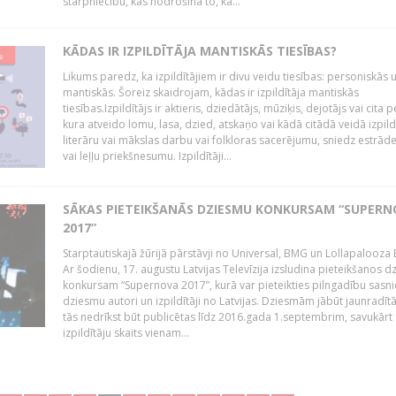
starpniecību, kas nodrošina to, ka...
KĀDAS IR IZPILDĪTĀJA MANTISKĀS TIESĪBAS?
Likums paredz, ka izpildītājiem ir divu veidu tiesības: personiskās 
mantiskās. Šoreiz skaidrojam, kādas ir izpildītāja mantiskās
tiesības.Izpildītājs ir aktieris, dziedātājs, mūziķis, dejotājs vai cita 
kura atveido lomu, lasa, dzied, atskaņo vai kādā citādā veidā izpil
literāru vai mākslas darbu vai folkloras sacerējumu, sniedz estrāde
vai leļļu priekšnesumu. Izpildītāji...
SĀKAS PIETEIKŠANĀS DZIESMU KONKURSAM “SUPERN
2017”
Starptautiskajā žūrijā pārstāvji no Universal, BMG un Lollapalooza B
Ar šodienu, 17. augustu Latvijas Televīzija izsludina pieteikšanos 
konkursam “Supernova 2017”, kurā var pieteikties pilngadību sasni
dziesmu autori un izpildītāji no Latvijas. Dziesmām jābūt jaunradī
tās nedrīkst būt publicētas līdz 2016.gada 1.septembrim, savukārt
izpildītāju skaits vienam...