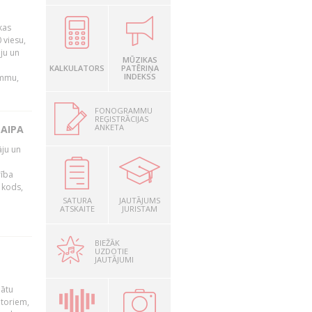
kas
 viesu,
āju un
MŪZIKAS
KALKULATORS
PATĒRIŅA
INDEKSS
ammu,
FONOGRAMMU
REĢISTRĀCIJAS
ANKETA
LAIPA
āju un
rība
R kods,
SATURA
JAUTĀJUMS
ATSKAITE
JURISTAM
BIEŽĀK
UZDOTIE
JAUTĀJUMI
nātu
utoriem,