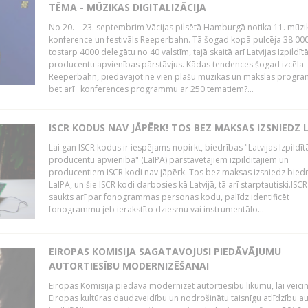
TĒMA - MŪZIKAS DIGITALIZĀCIJA
No 20. – 23. septembrim Vācijas pilsētā Hamburgā notika 11. mūzi
konference un festivāls Reeperbahn. Tā šogad kopā pulcēja 38 000
tostarp 4000 delegātu no 40 valstīm, tajā skaitā arī Latvijas Izpildīt
producentu apvienības pārstāvjus. Kādas tendences šogad izcēla
Reeperbahn, piedāvājot ne vien plašu mūzikas un mākslas progr
bet arī konferences programmu ar 250 tematiem?...
ISCR KODUS NAV JĀPĒRK! TOS BEZ MAKSAS IZSNIEDZ 
Lai gan ISCR kodus ir iespējams nopirkt, biedrības "Latvijas Izpildīt
producentu apvienība" (LaIPA) pārstāvētajiem izpildītājiem un
producentiem ISCR kodi nav jāpērk. Tos bez maksas izsniedz bied
LaIPA, un šie ISCR kodi darbosies kā Latvijā, tā arī starptautiski.ISC
saukts arī par fonogrammas personas kodu, palīdz identificēt
fonogrammu jeb ierakstīto dziesmu vai instrumentālo...
EIROPAS KOMISIJA SAGATAVOJUSI PIEDĀVĀJUMU
AUTORTIESĪBU MODERNIZĒŠANAI
Eiropas Komisija piedāvā modernizēt autortiesību likumu, lai veici
Eiropas kultūras daudzveidību un nodrošinātu taisnīgu atlīdzību a