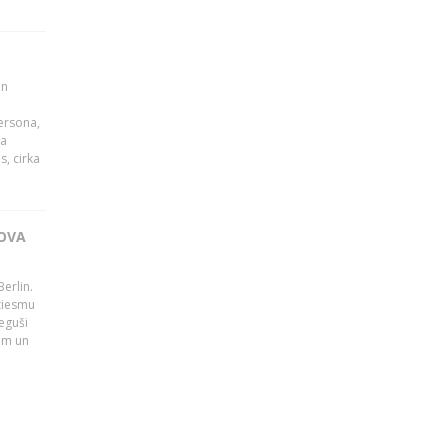
un
persona,
da
s, cirka
OVA
erlin.
dziesmu
eguši
tām un