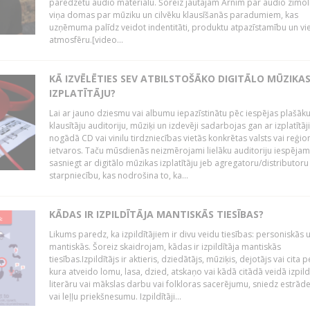
paredzētu audio materiālu. Šoreiz jautājām Arnim par audio zīmol
viņa domas par mūziku un cilvēku klausīšanās paradumiem, kas
uzņēmuma palīdz veidot indentitāti, produktu atpazīstamību un vi
atmosfēru.[video...
KĀ IZVĒLĒTIES SEV ATBILSTOŠĀKO DIGITĀLO MŪZIKA
IZPLATĪTĀJU?
Lai ar jauno dziesmu vai albumu iepazīstinātu pēc iespējas plašāk
klausītāju auditoriju, mūziķi un izdevēji sadarbojas gan ar izplatītāj
nogādā CD vai vinilu tirdzniecības vietās konkrētas valsts vai reģio
ietvaros. Taču mūsdienās neizmērojami lielāku auditoriju iespējam
sasniegt ar digitālo mūzikas izplatītāju jeb agregatoru/distributoru
starpniecību, kas nodrošina to, ka...
KĀDAS IR IZPILDĪTĀJA MANTISKĀS TIESĪBAS?
Likums paredz, ka izpildītājiem ir divu veidu tiesības: personiskās 
mantiskās. Šoreiz skaidrojam, kādas ir izpildītāja mantiskās
tiesības.Izpildītājs ir aktieris, dziedātājs, mūziķis, dejotājs vai cita 
kura atveido lomu, lasa, dzied, atskaņo vai kādā citādā veidā izpil
literāru vai mākslas darbu vai folkloras sacerējumu, sniedz estrāde
vai leļļu priekšnesumu. Izpildītāji...