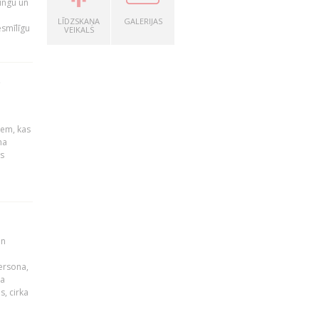
ingu un
LĪDZSKAŅA
GALERIJAS
esmīlīgu
VEIKALS
S
u
iem, kas
na
s
un
persona,
da
s, cirka