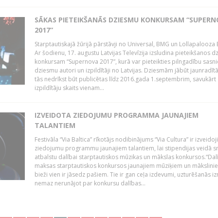
SĀKAS PIETEIKŠANĀS DZIESMU KONKURSAM “SUPERN
2017”
Starptautiskajā žūrijā pārstāvji no Universal, BMG un Lollapalooza B
Ar šodienu, 17. augustu Latvijas Televīzija izsludina pieteikšanos 
konkursam “Supernova 2017”, kurā var pieteikties pilngadību sasni
dziesmu autori un izpildītāji no Latvijas. Dziesmām jābūt jaunradī
tās nedrīkst būt publicētas līdz 2016.gada 1.septembrim, savukārt
izpildītāju skaits vienam...
IZVEIDOTA ZIEDOJUMU PROGRAMMA JAUNAJIEM
TALANTIEM
Festivāla “Via Baltica” rīkotājs nodibinājums “Via Cultura” ir izveidoj
ziedojumu programmu jaunajiem talantiem, lai stipendijas veidā s
atbalstu dalībai starptautiskos mūzikas un mākslas konkursos.“Dal
maksas starptautiskos konkursos jaunajiem mūziķiem un mākslini
bieži vien ir jāsedz pašiem. Tie ir gan ceļa izdevumi, uzturēšanās i
nemaz nerunājot par konkursu dalības...