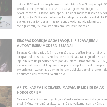
Lai gan ISCR kodus ir iespējams nopirkt, biedrības "Latvijas Izpildīt
producentu apvienība" (LaIPA) pārstāvētajiem izpildītājiem un
producentiem ISCR kodi nav jāpērk. Tos bez maksas izsniedz bied
LaIPA, un šie ISCR kodi darbosies kā Latvijā, tā arī starptautiski.ISC
saukts arī par fonogrammas personas kodu, palīdz identificēt
fonogrammu jeb ierakstīto dziesmu vai instrumentālo...
EIROPAS KOMISIJA SAGATAVOJUSI PIEDĀVĀJUMU
AUTORTIESĪBU MODERNIZĒŠANAI
Eiropas Komisija piedāvā modernizēt autortiesību likumu, lai veici
Eiropas kultūras daudzveidību un nodrošinātu taisnīgu atlīdzību a
izpildītājiem un producentiem par viņu darbu izmantošanu. 2016.
vasaras sākumā izpildītāju asociācijas nosūtīja Eiropas komisijas
prezidentam Žanam Klodam Junkeram publisku vēstuli, aicinot nek
ar autortiesību reformu. Vēstulē tika...
AR TO, KAS PATĪK CILVĒKU MASĀM, IR LĪDZĪGI KĀ AR
HOROSKOPIEM
Grupas “Laika Suns” mūziķa Arņa Račinska ikdiena aizrit skaņu iera
studijā Mute, kur viņš ieraksta gan mūziķu veikumu, gan reklāmas 