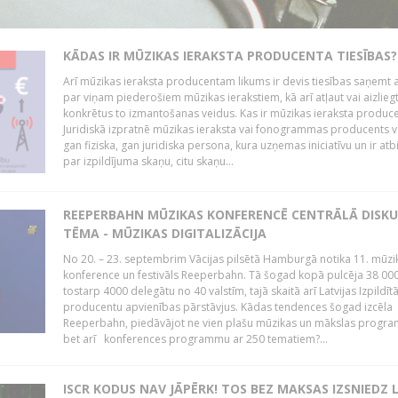
KĀDAS IR MŪZIKAS IERAKSTA PRODUCENTA TIESĪBAS?
Arī mūzikas ieraksta producentam likums ir devis tiesības saņemt a
par viņam piederošiem mūzikas ierakstiem, kā arī atļaut vai aizlieg
konkrētus to izmantošanas veidus. Kas ir mūzikas ieraksta produc
Juridiskā izpratnē mūzikas ieraksta vai fonogrammas producents v
gan fiziska, gan juridiska persona, kura uzņemas iniciatīvu un ir atb
par izpildījuma skaņu, citu skaņu...
REEPERBAHN MŪZIKAS KONFERENCĒ CENTRĀLĀ DISKU
TĒMA - MŪZIKAS DIGITALIZĀCIJA
No 20. – 23. septembrim Vācijas pilsētā Hamburgā notika 11. mūzi
konference un festivāls Reeperbahn. Tā šogad kopā pulcēja 38 000
tostarp 4000 delegātu no 40 valstīm, tajā skaitā arī Latvijas Izpildīt
producentu apvienības pārstāvjus. Kādas tendences šogad izcēla
Reeperbahn, piedāvājot ne vien plašu mūzikas un mākslas progr
bet arī konferences programmu ar 250 tematiem?...
ISCR KODUS NAV JĀPĒRK! TOS BEZ MAKSAS IZSNIEDZ 