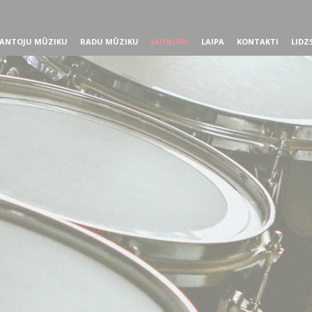
ANTOJU MŪZIKU
RADU MŪZIKU
JAUNUMI
LAIPA
KONTAKTI
LIDZ