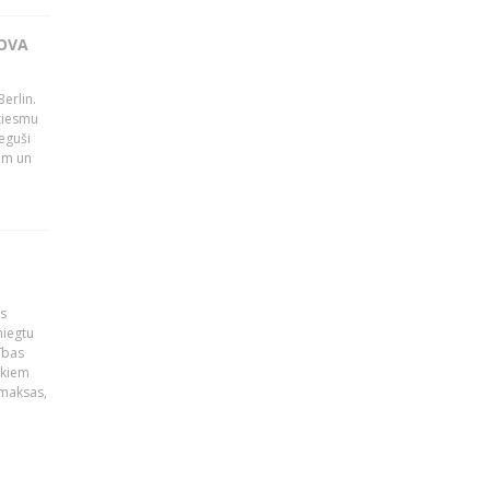
OVA
erlin.
dziesmu
eguši
tām un
is
niegtu
ības
ekiem
zmaksas,