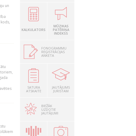
āju un
rība
R kods,
MŪZIKAS
KALKULATORS
PATĒRIŅA
INDEKSS
FONOGRAMMU
REĢISTRĀCIJAS
ANKETA
nātu
utoriem,
 gada
SATURA
JAUTĀJUMS
avēties
ATSKAITE
JURISTAM
BIEŽĀK
UZDOTIE
JAUTĀJUMI
kstu
nolūkiem