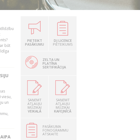
tlīdzību
t
ents?
PIETEIKT
DJ LICENCE
PASĀKUMU
PIETEIKUMS
ar būt
ildīga
ZELTA UN
PLATĪNA
SERTIFIKĀCIJA
SIJU
kas
 viesu,
SAŅEMT
SAŅEMT
āju un
ATĻAUJU
ATĻAUJU
MŪZIKAI
MŪZIKAI
VEIKALĀ
KAFEJNĪCĀ
ammu,
PASĀKUMA
FONOGRAMMU
ATSKAITE
LAIPA