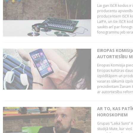
Lai gan ISCR kodus ir 
producentu apvienība"
producentiem ISCR ko
LaIPA, un šie ISCR kod
saukts arī par fonog
fonogrammu jeb ierak
EIROPAS KOMISI
AUTORTIESĪBU M
Eiropas Komisija pied
Eiropas kultūras daud
izpildītājiem un pro
vasaras sākumā izpild
prezidentam Žanam Kl
ar autortiesību reform
AR TO, KAS PATĪK
HOROSKOPIEM
Grupas “Laika Suns” m
studijā Mute, kur viņ