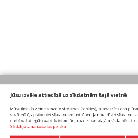
Jūsu izvēle attiecībā uz sīkdatnēm šajā vietnē
Mūsu tīmekļa vietne izmanto sīkdatnes (cookies), lai analizētu datuplūsm
savā ierīcē, apstipriniet sīkdatņu izmantošanu. Ja noraidīsiet sīkdatņu 
darbību. Lai iegūtu papildu informāciju par izmantotajām sīkdatnēm, to 
Sīkdatņu izmantošanas politika
.