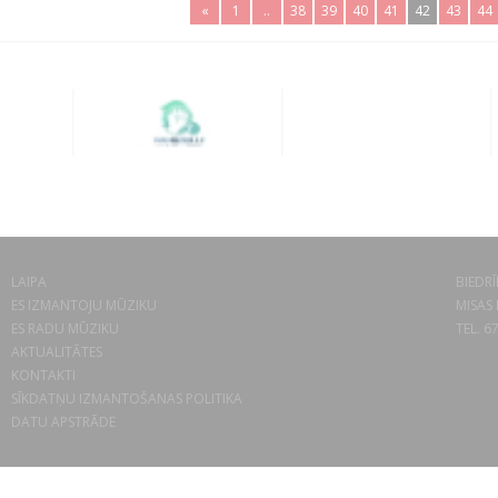
«
1
..
38
39
40
41
42
43
44
LAIPA
BIEDRĪ
ES IZMANTOJU MŪZIKU
MISAS 
ES RADU MŪZIKU
TEL. 6
AKTUALITĀTES
KONTAKTI
SĪKDATŅU IZMANTOŠANAS POLITIKA
DATU APSTRĀDE