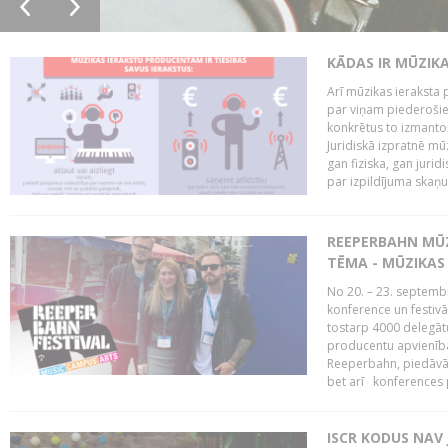
KĀDAS IR MŪZIK
Arī mūzikas ieraksta 
par viņam piederošiem
konkrētus to izmanto
Juridiskā izpratnē m
gan fiziska, gan jurid
par izpildījuma skaņu,
REEPERBAHN MŪZ
TĒMA - MŪZIKAS 
No 20. – 23. septemb
konference un festiv
tostarp 4000 delegātu 
producentu apvienība
Reeperbahn, piedāvā
bet arī konferences
ISCR KODUS NAV 