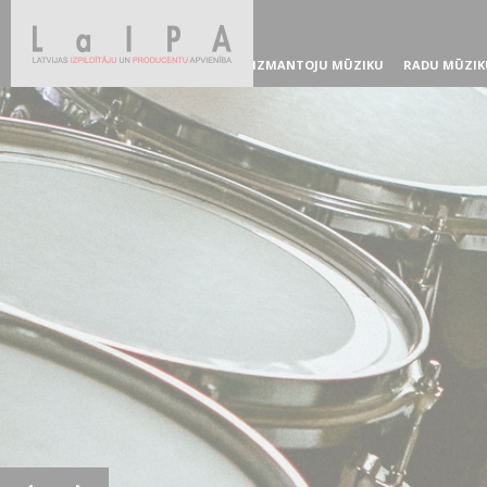
IZMANTOJU MŪZIKU
RADU MŪZIK