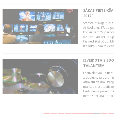
SĀKAS PIETEIKŠ
2017”
Starptautiskajā žūrij
Ar šodienu, 17. augus
konkursam “Supernova
dziesmu autori un izp
tās nedrīkst būt publ
izpildītāju skaits vien
IZVEIDOTA ZIED
TALANTIEM
Festivāla “Via Baltica”
ziedojumu programmu 
atbalstu dalībai sta
maksas starptautisko
bieži vien ir jāsedz 
nemaz nerunājot par 