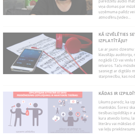
paredzētu audio mate
viņa domas par mūzik
uzņēmuma palīdz veid
atmosfēru.[video...
KĀ IZVĒLĒTIES S
IZPLATĪTĀJU?
Lai ar jauno dziesmu 
klausītāju auditoriju,
nogādā CD vai vinilu 
ietvaros. Taču mūsdi
sasniegt ar digitālo m
starpniecību, kas nodr
KĀDAS IR IZPILD
Likums paredz, ka izpi
mantiskās. Šoreiz ska
tiesības.Izpildītājs ir
kura atveido lomu, la
literāru vai mākslas 
vai leļļu priekšnesumu. 