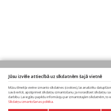
Jūsu izvēle attiecībā uz sīkdatnēm šajā vietnē
Mūsu tīmekļa vietne izmanto sīkdatnes (cookies), lai analizētu datuplūsm
savā ierīcē, apstipriniet sīkdatņu izmantošanu. Ja noraidīsiet sīkdatņu 
darbību. Lai iegūtu papildu informāciju par izmantotajām sīkdatnēm, to 
Sīkdatņu izmantošanas politika
.