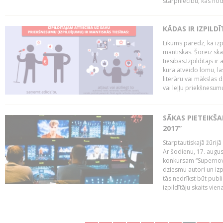
starpniecību, kas nodr
KĀDAS IR IZPILD
Likums paredz, ka izpi
mantiskās. Šoreiz ska
tiesības.Izpildītājs ir
kura atveido lomu, la
literāru vai mākslas 
vai leļļu priekšnesumu. 
SĀKAS PIETEIKŠ
2017”
Starptautiskajā žūrij
Ar šodienu, 17. augus
konkursam “Supernova
dziesmu autori un izp
tās nedrīkst būt publ
izpildītāju skaits vien