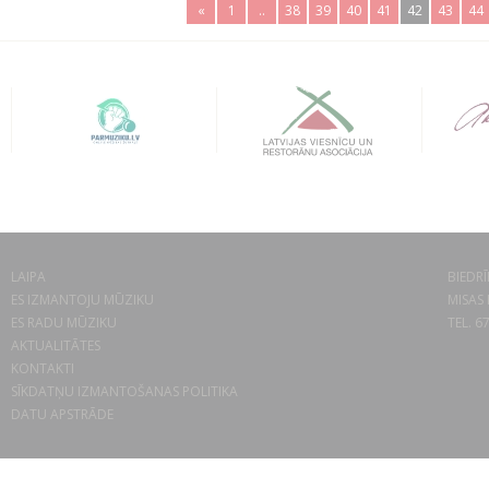
«
1
..
38
39
40
41
42
43
44
LAIPA
BIEDRĪ
ES IZMANTOJU MŪZIKU
MISAS 
ES RADU MŪZIKU
TEL. 6
AKTUALITĀTES
KONTAKTI
SĪKDATŅU IZMANTOŠANAS POLITIKA
DATU APSTRĀDE