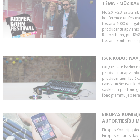
TĒMA - MŪZIKAS 
No 20. – 23. septemb
konference un festiv
tostarp 4000 delegātu 
producentu apvienība
Reeperbahn, piedāvā
bet arī konferences
ISCR KODUS NAV 
Lai gan ISCR kodus ir 
producentu apvienība"
producentiem ISCR ko
LaIPA, un šie ISCR kod
saukts arī par fonog
fonogrammu jeb ierak
EIROPAS KOMISI
AUTORTIESĪBU M
Eiropas Komisija pied
Eiropas kultūras daud