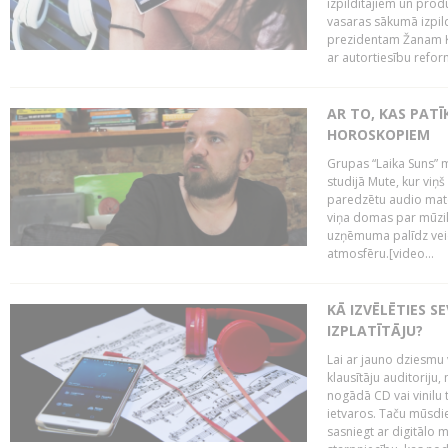
izpildītājiem un pro
vasaras sākumā izpild
prezidentam Žanam Kl
ar autortiesību reform
AR TO, KAS PATĪK
HOROSKOPIEM
Grupas “Laika Suns” m
studijā Mute, kur viņ
paredzētu audio mate
viņa domas par mūzik
uzņēmuma palīdz veid
atmosfēru.[video...
KĀ IZVĒLĒTIES S
IZPLATĪTĀJU?
Lai ar jauno dziesmu 
klausītāju auditoriju,
nogādā CD vai vinilu 
ietvaros. Taču mūsdi
sasniegt ar digitālo m