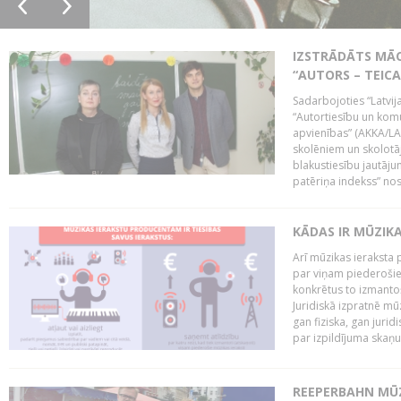
IZSTRĀDĀTS MĀC
“AUTORS – TEIC
Sadarbojoties “Latvij
“Autortiesību un komu
apvienības” (AKKA/LAA
skolēniem un skolotāji
blakustiesību jautāj
patēriņa indekss” nos
KĀDAS IR MŪZIK
Arī mūzikas ieraksta 
par viņam piederošiem
konkrētus to izmanto
Juridiskā izpratnē m
gan fiziska, gan jurid
par izpildījuma skaņu,
REEPERBAHN MŪZ