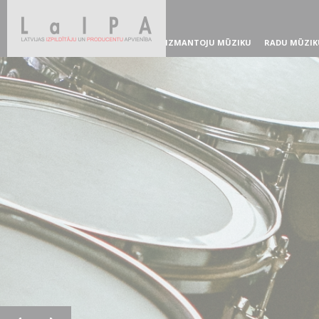
IZMANTOJU MŪZIKU
RADU MŪZIK