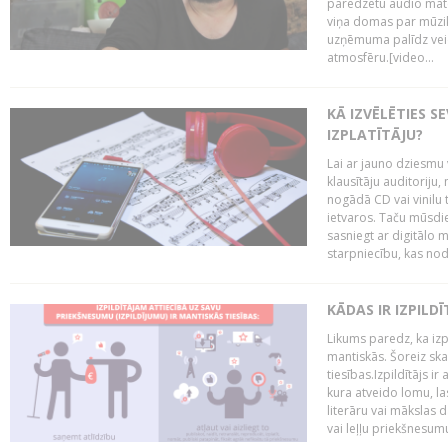
paredzētu audio mate
viņa domas par mūzik
uzņēmuma palīdz veid
atmosfēru.[video...
KĀ IZVĒLĒTIES S
IZPLATĪTĀJU?
Lai ar jauno dziesmu 
klausītāju auditoriju,
nogādā CD vai vinilu 
ietvaros. Taču mūsdi
sasniegt ar digitālo m
starpniecību, kas nodr
KĀDAS IR IZPILD
Likums paredz, ka izpi
mantiskās. Šoreiz ska
tiesības.Izpildītājs ir
kura atveido lomu, la
literāru vai mākslas 
vai leļļu priekšnesumu. 