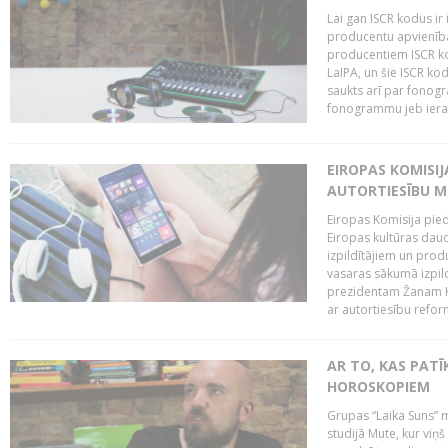
Lai gan ISCR kodus ir 
producentu apvienība"
producentiem ISCR ko
LaIPA, un šie ISCR kod
saukts arī par fonog
fonogrammu jeb ierak
EIROPAS KOMISI
AUTORTIESĪBU M
Eiropas Komisija pied
Eiropas kultūras daud
izpildītājiem un pro
vasaras sākumā izpild
prezidentam Žanam Kl
ar autortiesību reform
AR TO, KAS PATĪK
HOROSKOPIEM
Grupas “Laika Suns” m
studijā Mute, kur viņ