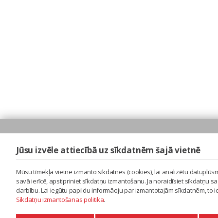
Jūsu izvēle attiecībā uz sīkdatnēm šajā vietnē
Mūsu tīmekļa vietne izmanto sīkdatnes (cookies), lai analizētu datuplūsm
savā ierīcē, apstipriniet sīkdatņu izmantošanu. Ja noraidīsiet sīkdatņu 
darbību. Lai iegūtu papildu informāciju par izmantotajām sīkdatnēm, to 
Sīkdatņu izmantošanas politika
.