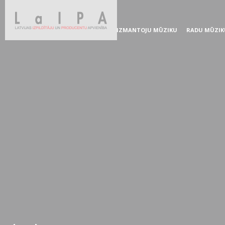
IZMANTOJU MŪZIKU
RADU MŪZIK