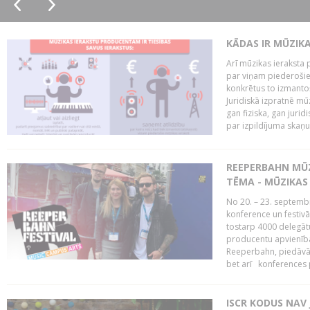
KĀDAS IR MŪZIK
Arī mūzikas ieraksta 
par viņam piederošiem
konkrētus to izmanto
Juridiskā izpratnē m
gan fiziska, gan jurid
par izpildījuma skaņu,
REEPERBAHN MŪZ
TĒMA - MŪZIKAS 
No 20. – 23. septemb
konference un festiv
tostarp 4000 delegātu 
producentu apvienība
Reeperbahn, piedāvā
bet arī konferences
ISCR KODUS NAV 