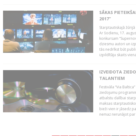
SĀKAS PIETEIKŠ
2017”
Starptautiskajā žūrij
Ar šodienu, 17. augus
konkursam “Supernova
dziesmu autori un izp
tās nedrīkst būt publ
izpildītāju skaits vien
IZVEIDOTA ZIED
TALANTIEM
Festivāla “Via Baltica”
ziedojumu programmu 
atbalstu dalībai sta
maksas starptautisko
bieži vien ir jāsedz 
nemaz nerunājot par 