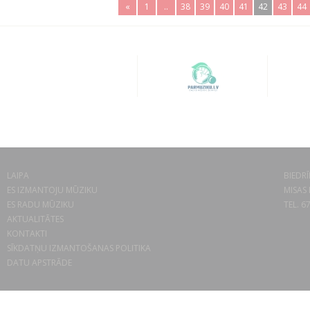
«
1
..
38
39
40
41
42
43
44
LAIPA
BIEDRĪ
ES IZMANTOJU MŪZIKU
MISAS 
ES RADU MŪZIKU
TEL. 6
AKTUALITĀTES
KONTAKTI
SĪKDATŅU IZMANTOŠANAS POLITIKA
DATU APSTRĀDE