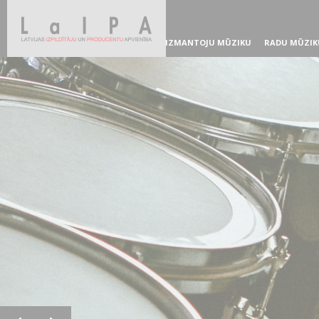
IZMANTOJU MŪZIKU
RADU MŪZIK