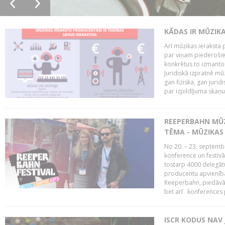
KĀDAS IR MŪZIK
Arī mūzikas ieraksta 
par viņam piederošiem
konkrētus to izmanto
Juridiskā izpratnē m
gan fiziska, gan jurid
par izpildījuma skaņu,
REEPERBAHN MŪZ
TĒMA - MŪZIKAS 
No 20. – 23. septemb
konference un festiv
tostarp 4000 delegātu 
producentu apvienība
Reeperbahn, piedāvā
bet arī konferences
ISCR KODUS NAV 