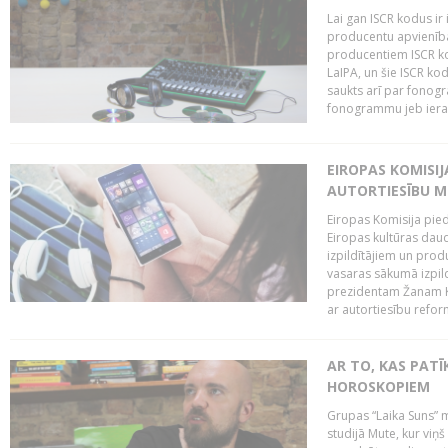
Lai gan ISCR kodus ir 
producentu apvienība"
producentiem ISCR ko
LaIPA, un šie ISCR kod
saukts arī par fonog
fonogrammu jeb ierak
EIROPAS KOMISI
AUTORTIESĪBU M
Eiropas Komisija pied
Eiropas kultūras daud
izpildītājiem un pro
vasaras sākumā izpild
prezidentam Žanam Kl
ar autortiesību reform
AR TO, KAS PATĪK
HOROSKOPIEM
Grupas “Laika Suns” m
studijā Mute, kur viņ