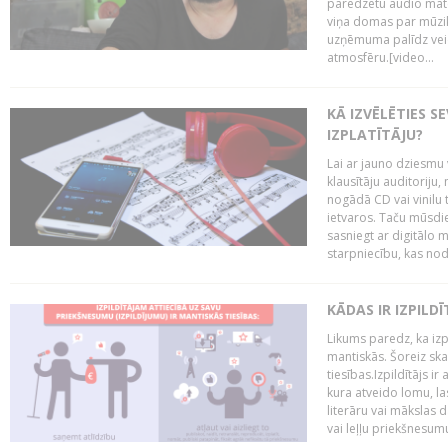
paredzētu audio mate
viņa domas par mūzik
uzņēmuma palīdz veid
atmosfēru.[video...
KĀ IZVĒLĒTIES S
IZPLATĪTĀJU?
Lai ar jauno dziesmu 
klausītāju auditoriju,
nogādā CD vai vinilu 
ietvaros. Taču mūsdi
sasniegt ar digitālo m
starpniecību, kas nodr
KĀDAS IR IZPILD
Likums paredz, ka izpi
mantiskās. Šoreiz ska
tiesības.Izpildītājs ir
kura atveido lomu, la
literāru vai mākslas 
vai leļļu priekšnesumu. 