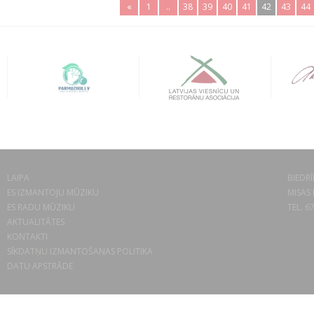
«
1
..
38
39
40
41
42
43
44
LAIPA
BIEDRĪ
ES IZMANTOJU MŪZIKU
MISAS 
ES RADU MŪZIKU
TEL. 6
AKTUALITĀTES
KONTAKTI
SĪKDATŅU IZMANTOŠANAS POLITIKA
DATU APSTRĀDE