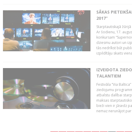
SĀKAS PIETEIKŠ
2017”
Starptautiskajā žūrij
Ar šodienu, 17. augus
konkursam “Supernova
dziesmu autori un izp
tās nedrīkst būt publ
izpildītāju skaits vien
IZVEIDOTA ZIED
TALANTIEM
Festivāla “Via Baltica”
ziedojumu programmu 
atbalstu dalībai sta
maksas starptautisko
bieži vien ir jāsedz 
nemaz nerunājot par 