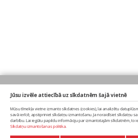
Jūsu izvēle attiecībā uz sīkdatnēm šajā vietnē
Mūsu tīmekļa vietne izmanto sīkdatnes (cookies), lai analizētu datuplūsm
savā ierīcē, apstipriniet sīkdatņu izmantošanu. Ja noraidīsiet sīkdatņu 
darbību. Lai iegūtu papildu informāciju par izmantotajām sīkdatnēm, to 
Sīkdatņu izmantošanas politika
.